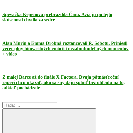
Speváčka Kepeňová prebrázdila Čínu. Ázia ju po tejto
skúsenosti chytila za srdce
Alan Murin a Emma Drobná roztancovali R. Sobotu. Priniesli
večer plný hitov, silných emócií i nezabudnuteľných momentov
+ video
Z malej Barce až do finále X Factora. Dvaja pätnásťroční
raperi chcú ukázať, ako sa sny dajú splniť bez ohľadu na to,
odkiaľ pochádzate
Search
for: