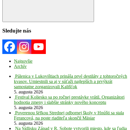
Search
Sledujte nás
Najnovšie
Archív
Pálenica v Lukovištiach prináša prvé destiláty z tohtoročných
kvasov. Umiestnili sa aj v súťaži najlepších a prvýkrát
samostatne zorganizovali Kališťok
5. augusta 2026
Festival Koliesko sa po ročnej prestávke vrátil. Organizátori
hodnotia zmeny i slabšie stránky nového konceptu
5. augusta 2026
Poverenou šéfkou Strednej odbornej školy v Hnúšti sa stala
Ferancová, na poste riaditeľa skončil Mäsiar
5. augusta 2026
Na Sídlisku Západ v R. Sobote vytvorili miesto, kde sa ľudia