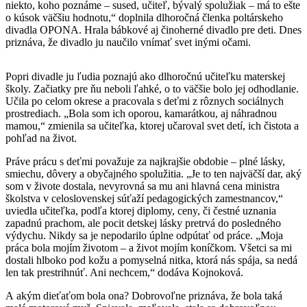
niekto, koho poznáme – sused, učiteľ, bývalý spolužiak – má to ešte
o kúsok väčšiu hodnotu,“ doplnila dlhoročná členka poltárskeho
divadla OPONA. Hrala bábkové aj činoherné divadlo pre deti. Dnes
priznáva, že divadlo ju naučilo vnímať svet inými očami.
Popri divadle ju ľudia poznajú ako dlhoročnú učiteľku materskej
školy. Začiatky pre ňu neboli ľahké, o to väčšie bolo jej odhodlanie.
Učila po celom okrese a pracovala s deťmi z rôznych sociálnych
prostrediach. „Bola som ich oporou, kamarátkou, aj náhradnou
mamou,“ zmienila sa učiteľka, ktorej učaroval svet detí, ich čistota a
pohľad na život.
Práve prácu s deťmi považuje za najkrajšie obdobie – plné lásky,
smiechu, dôvery a obyčajného spolužitia. „Je to ten najväčší dar, aký
som v živote dostala, nevyrovná sa mu ani hlavná cena ministra
školstva v celoslovenskej súťaží pedagogických zamestnancov,“
uviedla učiteľka, podľa ktorej diplomy, ceny, či čestné uznania
zapadnú prachom, ale pocit detskej lásky pretrvá do posledného
výdychu. Nikdy sa je nepodarilo úplne odpútať od práce. „Moja
práca bola mojím životom – a život mojím koníčkom. Všetci sa mi
dostali hlboko pod kožu a pomyselná nitka, ktorá nás spája, sa nedá
len tak prestrihnúť. Ani nechcem,“ dodáva Kojnoková.
A akým dieťaťom bola ona? Dobrovoľne priznáva, že bola taká