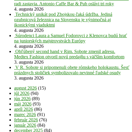
radi zastavia. Antonio Caffe Bar & Pub oslávi tri roky
4. augusta 2026
Technický unikát pod Zbojskou čaká údržba. Jediná
ozubnicová železnica na Slovensku je výnimočná aj
ikonickými viaduktmi
4. augusta 2026
Súrodenci Laura a Samuel Fodorovci z Klenovca budú hrať
na juniorských majstrovstvách Európy
4. augusta 2026
Obľúbený second hand v Rim. Sobote zmenil adresu.
Medtex Fashion otvoril novú predajňu s väčším komfortom
3. augusta 2026
V R. Sobote si pripomenuli obete rómskeho holokaustu. Šesť
prázdnych stoličiek symbolizovalo nevinné ľudské osudy
3. augusta 2026
august 2026
(15)
júl 2026
(94)
jún 2026
(89)
máj 2026
(93)
apríl 2026
(86)
marec 2026
(91)
február 2026
(76)
január 2026
(84)
december 2025
(84)