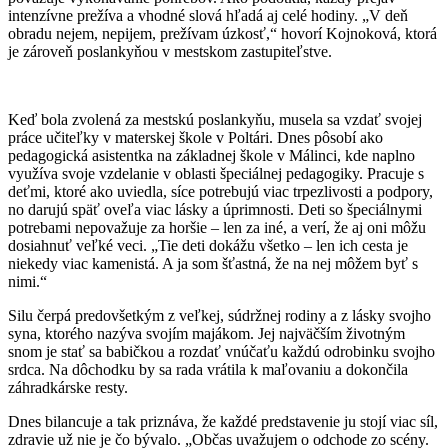
intenzívne prežíva a vhodné slová hľadá aj celé hodiny. „V deň
obradu nejem, nepijem, prežívam úzkosť,“ hovorí Kojnoková, ktorá
je zároveň poslankyňou v mestskom zastupiteľstve.
Keď bola zvolená za mestskú poslankyňu, musela sa vzdať svojej
práce učiteľky v materskej škole v Poltári. Dnes pôsobí ako
pedagogická asistentka na základnej škole v Málinci, kde naplno
využíva svoje vzdelanie v oblasti špeciálnej pedagogiky. Pracuje s
deťmi, ktoré ako uviedla, síce potrebujú viac trpezlivosti a podpory,
no darujú späť oveľa viac lásky a úprimnosti. Deti so špeciálnymi
potrebami nepovažuje za horšie – len za iné, a verí, že aj oni môžu
dosiahnuť veľké veci. „Tie deti dokážu všetko – len ich cesta je
niekedy viac kamenistá. A ja som šťastná, že na nej môžem byť s
nimi.“
Silu čerpá predovšetkým z veľkej, súdržnej rodiny a z lásky svojho
syna, ktorého nazýva svojím majákom. Jej najväčším životným
snom je stať sa babičkou a rozdať vnúčaťu každú odrobinku svojho
srdca. Na dôchodku by sa rada vrátila k maľovaniu a dokončila
záhradkárske resty.
Dnes bilancuje a tak priznáva, že každé predstavenie ju stojí viac síl,
zdravie už nie je čo bývalo. „Občas uvažujem o odchode zo scény.