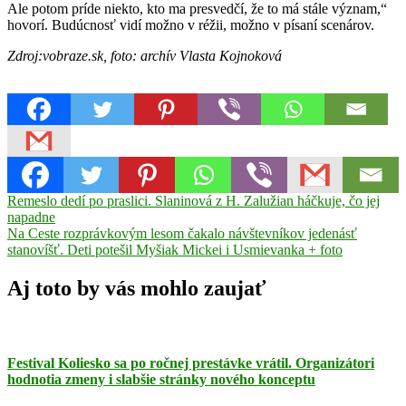
Ale potom príde niekto, kto ma presvedčí, že to má stále význam,“
hovorí. Budúcnosť vidí možno v réžii, možno v písaní scenárov.
Zdroj:vobraze.sk, foto: archív Vlasta Kojnoková
Navigácia
Previous
divadlo
Remeslo dedí po praslici. Slaninová z H. Zalužian háčkuje, čo jej
Kojnoková
MsZ
ochotnícke
Post:
divadlo
napadne
Poltár
učiteľka
v
Next
Na Ceste rozprávkovým lesom čakalo návštevníkov jedenásť
článku
Post:
stanovíšť. Deti potešil Myšiak Mickei i Usmievanka + foto
Aj toto by vás mohlo zaujať
Festival Koliesko sa po ročnej prestávke vrátil. Organizátori
hodnotia zmeny i slabšie stránky nového konceptu