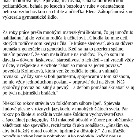
malá motorová myš. Spievala, maľovala, stala sa dobrovoľnou
požiarničkou, behala po lesoch s buzolou v ruke v orientačnom
behu so vzduchovkou na chrbte a učiteľka Elena Zákopčanová z nej
vykresala gymnastické šidlo.
Za roky práce prešla mnohými materskými školami, čo jej umožnilo
nahliadnuť aj do vzťahu rodiča k učiteľovi. „Chodia ku mne deti,
ktorých rodičov som kedysi učila. Je krásne sledovať, ako sa dôvera
prenáša z generácie na generáciu. Keď sa na to pozriem spätne,
musím povedať, že som mala šťastie na rodičov. To, čo som im
dávala – dôveru, láskavosť, starostlivosť o ich deti – mi vracali vždy
v úcte, v rešpekte a v ochote ťahať so mnou za jeden povraz,“
povedala Kojnoková, ktorá verí že rodičia to cítia a vnímajú
rovnako. „Vždy sme si boli partnermi, spojencami v tom krásnom,
no nie vždy jednoduchom poslaní – pripraviť deti na život. Náš
spoločný povraz bol silný a pevný – a deťom pomáhal škriabať sa aj
po tých najstrmších bralách.“
Niekoľko rokov strávila vo folklórnom súbore Ipeľ. Spievala
ľudové piesne v rôznych jazykoch, v mnohých štátoch sveta. Pár
rokov po škole si rozšírila vzdelanie štúdiom vychovávateľstva
a špeciálnej pedagogiky. Od mladosti pôsobí v Zbore pre občianske
záležitosti ako speváčka, recitátorka či ako sobášiaca. „Snažím sa,
aby bol každý obrad osobitý, úprimný a dôstojný.“ Za najťažšie
považuje vykonávanie pohrebov. Ako podotkla, každý prejav