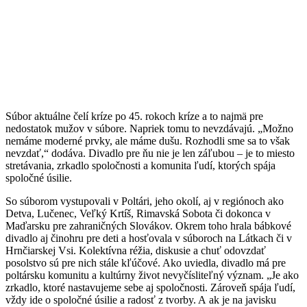
Súbor aktuálne čelí kríze po 45. rokoch kríze a to najmä pre
nedostatok mužov v súbore. Napriek tomu to nevzdávajú. „Možno
nemáme moderné prvky, ale máme dušu. Rozhodli sme sa to však
nevzdať,“ dodáva. Divadlo pre ňu nie je len záľubou – je to miesto
stretávania, zrkadlo spoločnosti a komunita ľudí, ktorých spája
spoločné úsilie.
So súborom vystupovali v Poltári, jeho okolí, aj v regiónoch ako
Detva, Lučenec, Veľký Krtíš, Rimavská Sobota či dokonca v
Maďarsku pre zahraničných Slovákov. Okrem toho hrala bábkové
divadlo aj činohru pre deti a hosťovala v súboroch na Látkach či v
Hrnčiarskej Vsi. Kolektívna réžia, diskusie a chuť odovzdať
posolstvo sú pre nich stále kľúčové. Ako uviedla, divadlo má pre
poltársku komunitu a kultúrny život nevyčísliteľný význam. „Je ako
zrkadlo, ktoré nastavujeme sebe aj spoločnosti. Zároveň spája ľudí,
vždy ide o spoločné úsilie a radosť z tvorby. A ak je na javisku