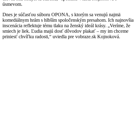
úsmevom.
Dnes je súčasťou súboru OPONA, s ktorým sa venujú najmä
komediálnym hrám s hlbším spoločenským presahom. Ich najnovšia
inscenácia reflektuje tému tlaku na ženský ideál krásy. „Veríme, že
smiech je liek. Ľudia majú dosť dôvodov plakať – my im chceme
priniesť chvíľku radosti,“ uviedla pre vobraze.sk Kojnoková.