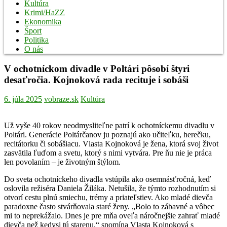
Kultúra
Krimi/HaZZ
Ekonomika
Šport
Politika
O nás
V ochotníckom divadle v Poltári pôsobí štyri
desaťročia. Kojnoková rada recituje i sobáši
6. júla 2025
vobraze.sk
Kultúra
Už vyše 40 rokov neodmysliteľne patrí k ochotníckemu divadlu v
Poltári. Generácie Poltárčanov ju poznajú ako učiteľku, herečku,
recitátorku či sobášiacu. Vlasta Kojnoková je žena, ktorá svoj život
zasvätila ľuďom a svetu, ktorý s nimi vytvára. Pre ňu nie je práca
len povolaním – je životným štýlom.
Do sveta ochotníckeho divadla vstúpila ako osemnásťročná, keď
oslovila režiséra Daniela Žiláka. Netušila, že týmto rozhodnutím si
otvorí cestu plnú smiechu, trémy a priateľstiev. Ako mladé dievča
paradoxne často stvárňovala staré ženy. „Bolo to zábavné a vôbec
mi to neprekážalo. Dnes je pre mňa oveľa náročnejšie zahrať mladé
dievča než kedysi tú starenu,“ spomína Vlasta Kojnoková s