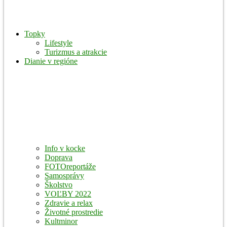
Topky
Lifestyle
Turizmus a atrakcie
Dianie v regióne
Info v kocke
Doprava
FOTOreportáže
Samosprávy
Školstvo
VOĽBY 2022
Zdravie a relax
Životné prostredie
Kultminor