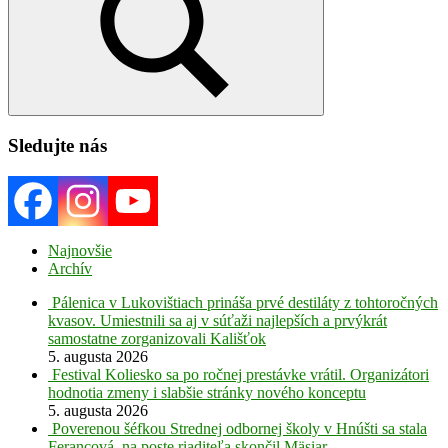
Search
Sledujte nás
Najnovšie
Archív
Pálenica v Lukovištiach prináša prvé destiláty z tohtoročných
kvasov. Umiestnili sa aj v súťaži najlepších a prvýkrát
samostatne zorganizovali Kališťok
5. augusta 2026
Festival Koliesko sa po ročnej prestávke vrátil. Organizátori
hodnotia zmeny i slabšie stránky nového konceptu
5. augusta 2026
Poverenou šéfkou Strednej odbornej školy v Hnúšti sa stala
Ferancová, na poste riaditeľa skončil Mäsiar