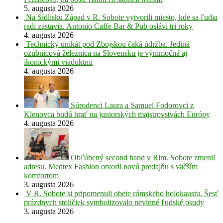
5. augusta 2026
Na Sídlisku Západ v R. Sobote vytvorili miesto, kde sa ľudia
radi zastavia. Antonio Caffe Bar & Pub oslávi tri roky
4. augusta 2026
Technický unikát pod Zbojskou čaká údržba. Jediná
ozubnicová železnica na Slovensku je výnimočná aj
ikonickými viaduktmi
4. augusta 2026
Súrodenci Laura a Samuel Fodorovci z
Klenovca budú hrať na juniorských majstrovstvách Európy
4. augusta 2026
Obľúbený second hand v Rim. Sobote zmenil
adresu. Medtex Fashion otvoril novú predajňu s väčším
komfortom
3. augusta 2026
V R. Sobote si pripomenuli obete rómskeho holokaustu. Šesť
prázdnych stoličiek symbolizovalo nevinné ľudské osudy
3. augusta 2026