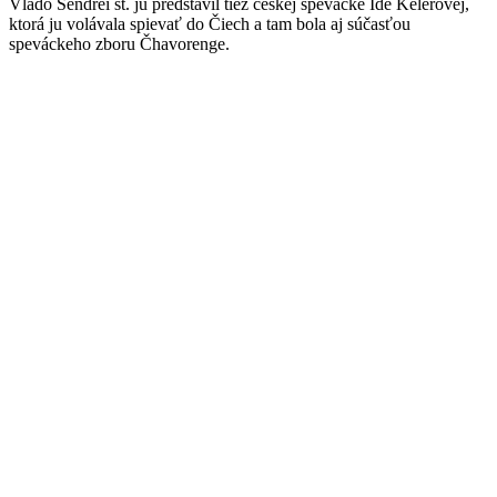
Vlado Sendrei st. ju predstavil tiež českej speváčke Ide Kelerovej,
ktorá ju volávala spievať do Čiech a tam bola aj súčasťou
speváckeho zboru Čhavorenge.