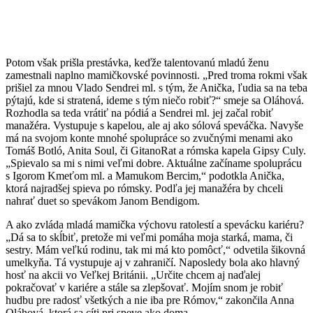
Potom však prišla prestávka, keďže talentovanú mladú ženu
zamestnali naplno mamičkovské povinnosti. „Pred troma rokmi však
prišiel za mnou Vlado Sendrei ml. s tým, že Anička, ľudia sa na teba
pýtajú, kde si stratená, ideme s tým niečo robiť?“ smeje sa Oláhová.
Rozhodla sa teda vrátiť na pódiá a Sendrei ml. jej začal robiť
manažéra. Vystupuje s kapelou, ale aj ako sólová speváčka. Navyše
má na svojom konte mnohé spolupráce so zvučnými menami ako
Tomáš Botló, Anita Soul, či GitanoRat a rómska kapela Gipsy Culy.
„Spievalo sa mi s nimi veľmi dobre. Aktuálne začíname spoluprácu
s Igorom Kmeťom ml. a Mamukom Bercim,“ podotkla Anička,
ktorá najradšej spieva po rómsky. Podľa jej manažéra by chceli
nahrať duet so spevákom Janom Bendigom.
A ako zvláda mladá mamička výchovu ratolestí a spevácku kariéru?
„Dá sa to skĺbiť, pretože mi veľmi pomáha moja starká, mama, či
sestry. Mám veľkú rodinu, tak mi má kto pomôcť,“ odvetila šikovná
umelkyňa. Tá vystupuje aj v zahraničí. Naposledy bola ako hlavný
hosť na akcii vo Veľkej Británii. „Určite chcem aj naďalej
pokračovať v kariére a stále sa zlepšovať. Mojím snom je robiť
hudbu pre radosť všetkých a nie iba pre Rómov,“ zakončila Anna
Oláhová, ktorá sa cíti pri speve ako doma.