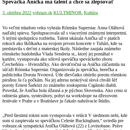
Speváčka Anička má talent a chce sa zlepšovať
3. októbra 2022
vobraze.sk
KULTMINOR
,
Kultúra
Vo veľmi mladom veku vyhrala Rómsku Superstar. Anna Oláhová
naďalej spieva. Spolupracovala už s viacerými známymi interpretmi.
S inými spoluprácu rozbieha. Talent ukázala Anička už v piatich
rokoch ako škôlkarka na svojom prvom koncerte v Tuhári, kde sa
predstavila s deťmi z materskej školy. Následne zaujala známeho
rómskeho hudobníka Vlada Sendreia st., ktorý jej pomáhal v
kariére, vystupovala ako sólová speváčka speváckeho zboru
Čercheňóra – Hviezdičky. Ako deväťročná sa Anička zúčastnila na
súťaži Rómska Superstar. Organizovala ju speváčka, herečka a
publicistka Dorota Nvotová. Útle dievčatko ohúrilo porotu rómskou
piesňou Ja ťa počkám. Na jej adresu neskrýval slová chváli šéf
poroty Ernest Šarközi zo známeho zoskupenia Cigánski diabli.
Povedal, že Anička bola úžasná a je pýchou Slovenska. Ako cenu si
odniesla gitaru, syntezátory, pobyt na workshope na džezovom
festivale v Prahe a v Bratislave ju čakalo nahrávacie štúdio.
„Pred šiestimi rokmi som vystupovala v relácii V siedmom nebi, kde
som si zaspievala so speváčkou Celeste Buckingham,“ uviedla pre
vobraze.sk sympatická Anička Oláhová (22) z Lovinobane. Práve