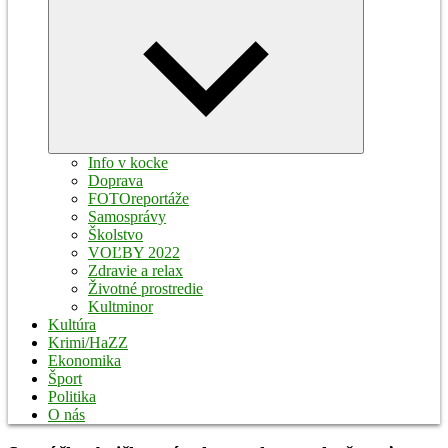
Expand
child
menu
Info v kocke
Doprava
FOTOreportáže
Samosprávy
Školstvo
VOĽBY 2022
Zdravie a relax
Životné prostredie
Kultminor
Kultúra
Krimi/HaZZ
Ekonomika
Šport
Politika
O nás