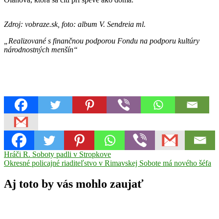
Zdroj: vobraze.sk, foto: album V. Sendreia ml.
„Realizované s finančnou podporou Fondu na podporu kultúry
národnostných menšín“
Navigácia
Previous
Anna
Hráči R. Soboty padli v Stropkove
Post:
Next
Oláhová
Okresné policajné riaditeľstvo v Rimavskej Sobote má nového šéfa
Lovinobaňa
Romska
v
Post:
Superstar
speváčka
článku
Aj toto by vás mohlo zaujať