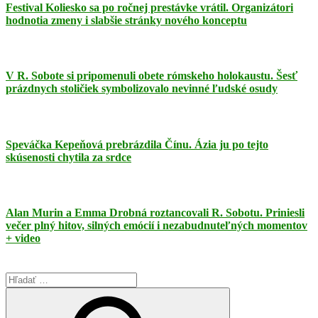
Festival Koliesko sa po ročnej prestávke vrátil. Organizátori
hodnotia zmeny i slabšie stránky nového konceptu
V R. Sobote si pripomenuli obete rómskeho holokaustu. Šesť
prázdnych stoličiek symbolizovalo nevinné ľudské osudy
Speváčka Kepeňová prebrázdila Čínu. Ázia ju po tejto
skúsenosti chytila za srdce
Alan Murin a Emma Drobná roztancovali R. Sobotu. Priniesli
večer plný hitov, silných emócií i nezabudnuteľných momentov
+ video
Search
for: