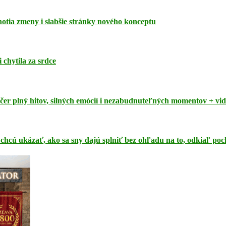
dnotia zmeny i slabšie stránky nového konceptu
 chytila za srdce
čer plný hitov, silných emócií i nezabudnuteľných momentov + vi
 chcú ukázať, ako sa sny dajú splniť bez ohľadu na to, odkiaľ po