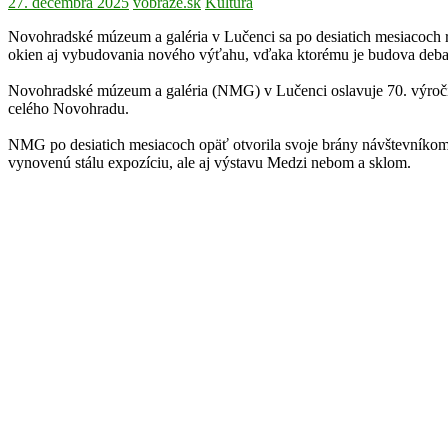
27. decembra 2025
vobraze.sk
Kultúra
Novohradské múzeum a galéria v Lučenci sa po desiatich mesiacoch r
okien aj vybudovania nového výťahu, vďaka ktorému je budova debar
Novohradské múzeum a galéria (NMG) v Lučenci oslavuje 70. výročie 
celého Novohradu.
NMG po desiatich mesiacoch opäť otvorila svoje brány návštevníkom. T
vynovenú stálu expozíciu, ale aj výstavu Medzi nebom a sklom.