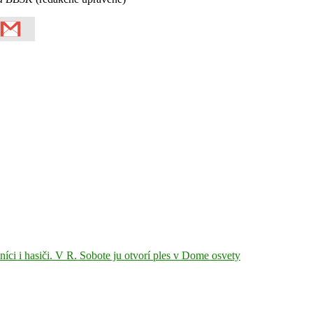
íci i hasiči. V R. Sobote ju otvorí ples v Dome osvety