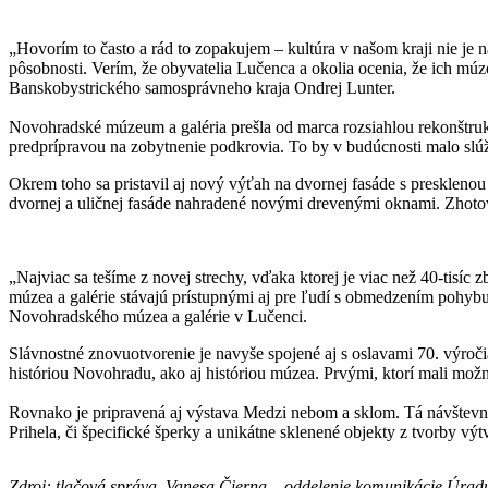
„Hovorím to často a rád to zopakujem – kultúra v našom kraji nie je
pôsobnosti. Verím, že obyvatelia Lučenca a okolia ocenia, že ich mú
Banskobystrického samosprávneho kraja Ondrej Lunter.
Novohradské múzeum a galéria prešla od marca rozsiahlou rekonštruk
predprípravou na zobytnenie podkrovia. To by v budúcnosti malo slúži
Okrem toho sa pristavil aj nový výťah na dvornej fasáde s preskleno
dvornej a uličnej fasáde nahradené novými drevenými oknami. Zhotovi
„Najviac sa tešíme z novej strechy, vďaka ktorej je viac než 40-ti
múzea a galérie stávajú prístupnými aj pre ľudí s obmedzením pohybu
Novohradského múzea a galérie v Lučenci.
Slávnostné znovuotvorenie je navyše spojené aj s oslavami 70. výr
históriou Novohradu, ako aj históriou múzea. Prvými, ktorí mali možno
Rovnako je pripravená aj výstava Medzi nebom a sklom. Tá návštev
Prihela, či špecifické šperky a unikátne sklenené objekty z tvorby vý
Zdroj: tlačová správa, Vanesa Čierna – oddelenie komunikácie Úr