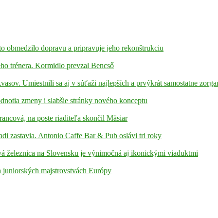
to obmedzilo dopravu a pripravuje jeho rekonštrukciu
ho trénera. Kormidlo prevzal Bencső
kvasov. Umiestnili sa aj v súťaži najlepších a prvýkrát samostatne zorga
hodnotia zmeny i slabšie stránky nového konceptu
rancová, na poste riaditeľa skončil Mäsiar
adi zastavia. Antonio Caffe Bar & Pub oslávi tri roky
á železnica na Slovensku je výnimočná aj ikonickými viaduktmi
 juniorských majstrovstvách Európy