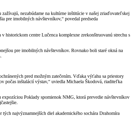
zažívajú, nezabúdame na kultúrne inštitúcie v našej zriaďovateľskej
jšia pre imobilných návštevníkov,“ povedal predseda
va v historickom centre Lučenca komplexne zrekonštruovanú strechu s
upnejšou pre imobilných návštevníkov. Rovnako boli staré okná na
.
e, ochránených pred možným zatečením. Vďaka výťahu sa priestory
 počas inštalácií výstav,“ uviedla Michaela Škodová, riaditeľka
lou expozíciou Poklady spomienok NMG, ktorá prevedie návštevníkov
častejšie.
r tých najvýznamnejších diel akademického sochára Drahomíra