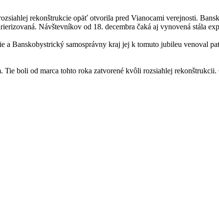
ozsiahlej rekonštrukcie opäť otvorila pred Vianocami verejnosti. Ban
ierizovaná. Návštevníkov od 18. decembra čaká aj vynovená stála ex
a Banskobystrický samosprávny kraj jej k tomuto jubileu venoval pat
ie boli od marca tohto roka zatvorené kvôli rozsiahlej rekonštrukcii.