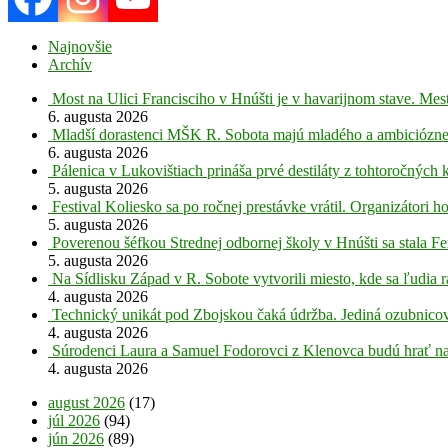
Najnovšie
Archív
Most na Ulici Francisciho v Hnúšti je v havarijnom stave. Mes
6. augusta 2026
Mladší dorastenci MŠK R. Sobota majú mladého a ambiciózne
6. augusta 2026
Pálenica v Lukovištiach prináša prvé destiláty z tohtoročných 
5. augusta 2026
Festival Koliesko sa po ročnej prestávke vrátil. Organizátori 
5. augusta 2026
Poverenou šéfkou Strednej odbornej školy v Hnúšti sa stala Fe
5. augusta 2026
Na Sídlisku Západ v R. Sobote vytvorili miesto, kde sa ľudia r
4. augusta 2026
Technický unikát pod Zbojskou čaká údržba. Jediná ozubnicov
4. augusta 2026
Súrodenci Laura a Samuel Fodorovci z Klenovca budú hrať na
4. augusta 2026
august 2026
(17)
júl 2026
(94)
jún 2026
(89)