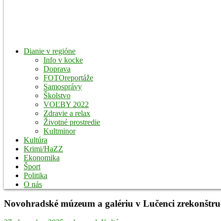
Dianie v regióne
Info v kocke
Doprava
FOTOreportáže
Samosprávy
Školstvo
VOĽBY 2022
Zdravie a relax
Životné prostredie
Kultminor
Kultúra
Krimi/HaZZ
Ekonomika
Šport
Politika
O nás
Novohradské múzeum a galériu v Lučenci zrekonštruov