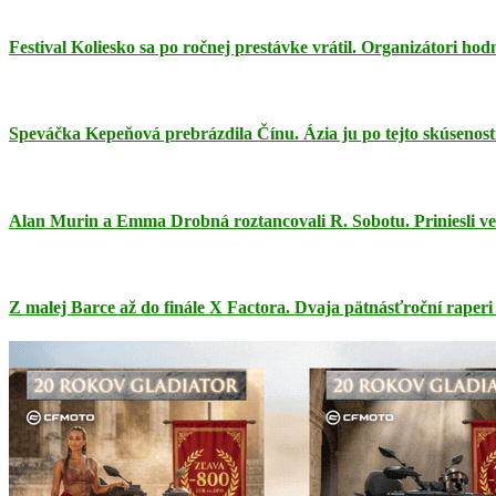
Festival Koliesko sa po ročnej prestávke vrátil. Organizátori ho
Speváčka Kepeňová prebrázdila Čínu. Ázia ju po tejto skúsenosti
Alan Murin a Emma Drobná roztancovali R. Sobotu. Priniesli ve
Z malej Barce až do finále X Factora. Dvaja pätnásťroční raperi