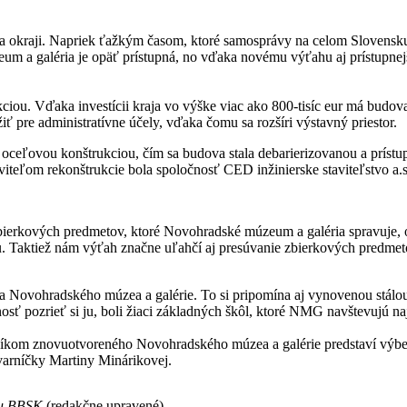
 na okraji. Napriek ťažkým časom, ktoré samosprávy na celom Slovensku 
zeum a galéria je opäť prístupná, no vďaka novému výťahu aj prístupne
ciou. Vďaka investícii kraja vo výške viac ako 800-tisíc eur má budo
ť pre administratívne účely, vďaka čomu sa rozšíri výstavný priestor.
u oceľovou konštrukciou, čím sa budova stala debarierizovanou a príst
teľom rekonštrukcie bola spoločnosť CED inžinierske staviteľstvo a.s
síc zbierkových predmetov, ktoré Novohradské múzeum a galéria spravuj
. Taktiež nám výťah značne uľahčí aj presúvanie zbierkových predmetov
očia Novohradského múzea a galérie. To si pripomína aj vynovenou stá
sť pozrieť si ju, boli žiaci základných škôl, ktoré NMG navštevujú naj
níkom znovuotvoreného Novohradského múzea a galérie predstaví výbe
tvarníčky Martiny Minárikovej.
adu BBSK
(redakčne upravené)