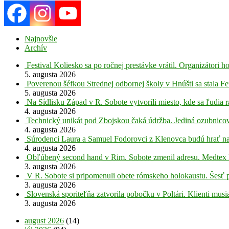
Najnovšie
Archív
Festival Koliesko sa po ročnej prestávke vrátil. Organizátori 
5. augusta 2026
Poverenou šéfkou Strednej odbornej školy v Hnúšti sa stala Fe
5. augusta 2026
Na Sídlisku Západ v R. Sobote vytvorili miesto, kde sa ľudia r
4. augusta 2026
Technický unikát pod Zbojskou čaká údržba. Jediná ozubnicov
4. augusta 2026
Súrodenci Laura a Samuel Fodorovci z Klenovca budú hrať na
4. augusta 2026
Obľúbený second hand v Rim. Sobote zmenil adresu. Medtex 
3. augusta 2026
V R. Sobote si pripomenuli obete rómskeho holokaustu. Šesť 
3. augusta 2026
Slovenská sporiteľňa zatvorila pobočku v Poltári. Klienti mus
3. augusta 2026
august 2026
(14)