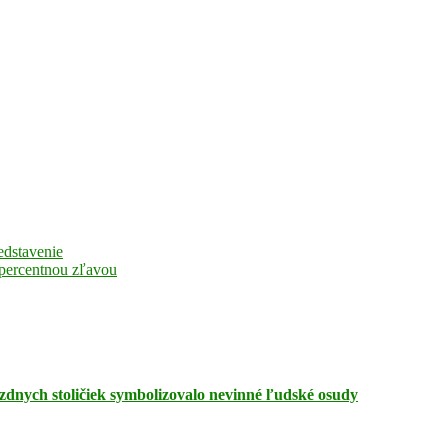
edstavenie
 percentnou zľavou
zdnych stoličiek symbolizovalo nevinné ľudské osudy