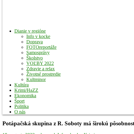
Dianie v regióne
Info v kocke
Doprava
FOTOreportáže
Samosprávy
Školstvo
VOĽBY 2022
Zdravie a relax
Životné prostredie
Kultminor
Kultúra
Krimi/HaZZ
Ekonomika
Šport
Politika
O nás
Potápačská skupina z R. Soboty má širokú pôsobnos