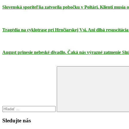
Slovenská sporiteľňa zatvorila pobočku v Poltári. Klienti musia
Tragédia na cyklotrase pri Hrnčiarskej Vsi. Ani dlhá resuscitáci
August prinesie nebeské divadlo. Čaká nás výrazné zatmenie Sln
Search
for:
Search
Sledujte nás