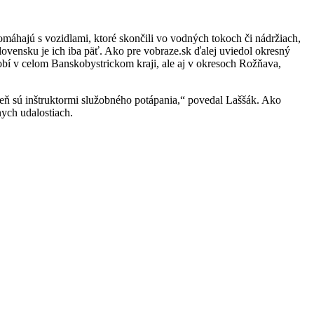
máhajú s vozidlami, ktoré skončili vo vodných tokoch či nádržiach,
ovensku je ich iba päť. Ako pre vobraze.sk ďalej uviedol okresný
bí v celom Banskobystrickom kraji, ale aj v okresoch Rožňava,
eň sú inštruktormi služobného potápania,“ povedal Laššák. Ako
nych udalostiach.