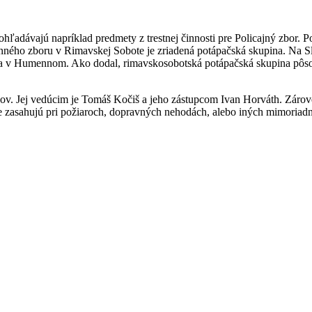
adávajú napríklad predmety z trestnej činnosti pre Policajný zbor. Po
nného zboru v Rimavskej Sobote je zriadená potápačská skupina. Na Sl
ne a v Humennom. Ako dodal, rimavskosobotská potápačská skupina pôso
ov. Jej vedúcim je Tomáš Kočiš a jeho zástupcom Ivan Horváth. Zárov
ale zasahujú pri požiaroch, dopravných nehodách, alebo iných mimoriad