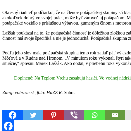
Okresný riaditeľ podčiarkol, že na členov potápačskej skupiny sú klad
akokoľvek dobrý vo svojej práci, môže byť zároveň aj potápačom. M
potápačské vozidlo s príslušnou výbavou, gumeným člnom s motorom a
Laššák poukázal na to, že potápačská činnosť je dôležitou zložkou 
činnosť má svoje špecifiká a nie je jednoduchá. Potápačská skupina 
Podľa jeho slov mala potápačská skupina tento rok zatiaľ päť výjazd
Môťová a v Rudne nad Hronom. „V minulom roku vykonali štyri takéto
situácie,“ spresnil Marek Laššák. Ako dodal, v priebehu roka vykoná
Doplnené: Na Teplom Vrchu zasahujú hasiči. Vo vodnej nádrži
Zdroj: vobraze.sk, foto: HaZZ R. S
obota