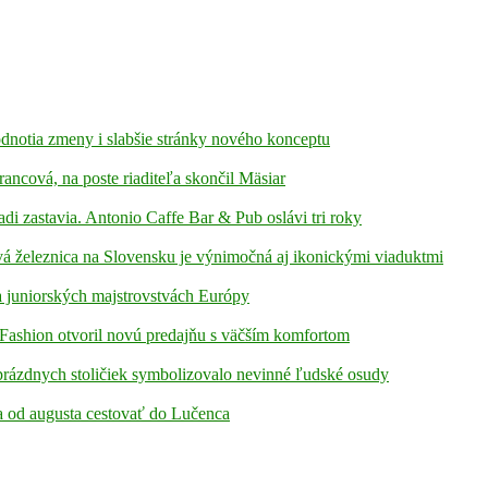
hodnotia zmeny i slabšie stránky nového konceptu
rancová, na poste riaditeľa skončil Mäsiar
adi zastavia. Antonio Caffe Bar & Pub oslávi tri roky
á železnica na Slovensku je výnimočná aj ikonickými viaduktmi
 juniorských majstrovstvách Európy
Fashion otvoril novú predajňu s väčším komfortom
prázdnych stoličiek symbolizovalo nevinné ľudské osudy
ia od augusta cestovať do Lučenca