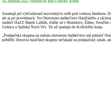
18. augusta 2022
vobraze.sk
Info v kocke
,
Krimi
Zasahujú pri vyhľadávaní nezvestných osôb pod vodnou hladinou. Dohľ
ale aj pri povodniach. Na Okresnom riaditeľstve Hasičského a záchra
riaditeľ HaZZ Marek Laššák, ďalšie sú v Bratislave, Žiline, Trenčí
Gelnica a Spišská Nová Ves. Tie už spadajú do Košického kraja.
„Potápačská skupina na našom okresnom riaditeľstve má pätnásť člen
priblížil, členovia hasičskej skupiny nečakajú na potápačský zásah, 