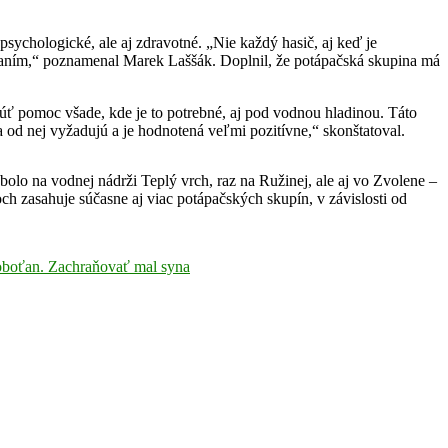
psychologické, ale aj zdravotné. „Nie každý hasič, aj keď je
paním,“ poznamenal Marek Laššák. Doplnil, že potápačská skupina má
ť pomoc všade, kde je to potrebné, aj pod vodnou hladinou. Táto
 od nej vyžadujú a je hodnotená veľmi pozitívne,“ skonštatoval.
olo na vodnej nádrži Teplý vrch, raz na Ružinej, ale aj vo Zvolene –
 zasahuje súčasne aj viac potápačských skupín, v závislosti od
Soboťan. Zachraňovať mal syna