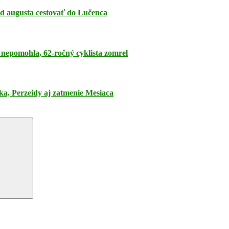
 od augusta cestovať do Lučenca
a nepomohla, 62-ročný cyklista zomrel
ka, Perzeidy aj zatmenie Mesiaca