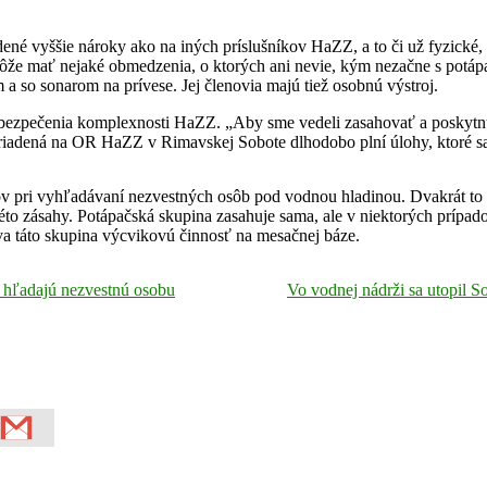
ené vyššie nároky ako na iných príslušníkov HaZZ, a to či už fyzické, 
ôže mať nejaké obmedzenia, o ktorých ani nevie, kým nezačne s potá
 so sonarom na prívese. Jej členovia majú tiež osobnú výstroj.
zabezpečenia komplexnosti HaZZ. „Aby sme vedeli zasahovať a poskytnú
zriadená na OR HaZZ v Rimavskej Sobote dlhodobo plní úlohy, ktoré sa
ov pri vyhľadávaní nezvestných osôb pod vodnou hladinou. Dvakrát to b
 zásahy. Potápačská skupina zasahuje sama, ale v niektorých prípadoch
va táto skupina výcvikovú činnosť na mesačnej báze.
 hľadajú nezvestnú osobu
Vo vodnej nádrži sa utopil 