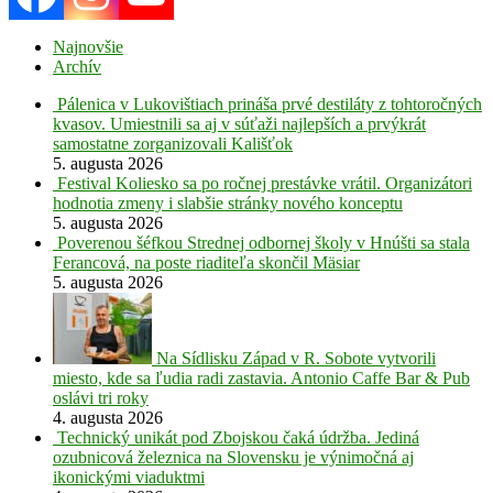
Najnovšie
Archív
Pálenica v Lukovištiach prináša prvé destiláty z tohtoročných
kvasov. Umiestnili sa aj v súťaži najlepších a prvýkrát
samostatne zorganizovali Kališťok
5. augusta 2026
Festival Koliesko sa po ročnej prestávke vrátil. Organizátori
hodnotia zmeny i slabšie stránky nového konceptu
5. augusta 2026
Poverenou šéfkou Strednej odbornej školy v Hnúšti sa stala
Ferancová, na poste riaditeľa skončil Mäsiar
5. augusta 2026
Na Sídlisku Západ v R. Sobote vytvorili
miesto, kde sa ľudia radi zastavia. Antonio Caffe Bar & Pub
oslávi tri roky
4. augusta 2026
Technický unikát pod Zbojskou čaká údržba. Jediná
ozubnicová železnica na Slovensku je výnimočná aj
ikonickými viaduktmi