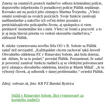
Zmeny na ostatných postoch riaditeľov odboru kriminálnej polície,
dopravného inšpektorátu či poriadkovej polície Pláštik neplánuje.
Rovnako ani na pozícii jeho zástupcu Martina Švejnohu. „Všetci
ostatní zostávajú na svojich pozíciách. Svoje funkcie zastávajú
nadštandardne a nakoľko ich veľmi dobre poznám z
predchádzajúceho policajného života, aj spoluprácu si viem
predstaviť momentálne len s nimi. Všetci sú čestní a pracovití a to
je aj moja hlavná priorita vo vedení okresného riaditeľstva,“
zdôraznil Pláštik.
K otázke vymenovania nového šéfa OO v R. Sobote sa Pláštik
zatiaľ tiež nevyjadril. „Každopádne chcem zachovať takú úroveň
Obvodného oddelenia PZ v Rimavskej Sobote, aká bola doteraz,
tak dúfam, že sa to podarí,“ povedal Pláštik. Poznamenal, že zatiaľ
je poverený zastávať funkciu riaditeľa aj so všetkými právomocami
prvý zástupca obvodného oddelenia, ktorým je Marek Miháľ. „Je to
výborný človek, aj odborník v danej problematike,“ uviedol Pláštik.
Zdroj: vobraze.sk, foto: KR PZ Banská Bystrica
Slúžil v Rimavskej Sobote. Bol vymenovaný za
krajského riaditeľa