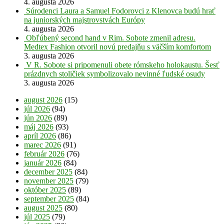
4. augusta 2026
Súrodenci Laura a Samuel Fodorovci z Klenovca budú hrať
na juniorských majstrovstvách Európy
4. augusta 2026
Obľúbený second hand v Rim. Sobote zmenil adresu.
Medtex Fashion otvoril novú predajňu s väčším komfortom
3. augusta 2026
V R. Sobote si pripomenuli obete rómskeho holokaustu. Šesť
prázdnych stoličiek symbolizovalo nevinné ľudské osudy
3. augusta 2026
august 2026
(15)
júl 2026
(94)
jún 2026
(89)
máj 2026
(93)
apríl 2026
(86)
marec 2026
(91)
február 2026
(76)
január 2026
(84)
december 2025
(84)
november 2025
(79)
október 2025
(89)
september 2025
(84)
august 2025
(80)
júl 2025
(79)