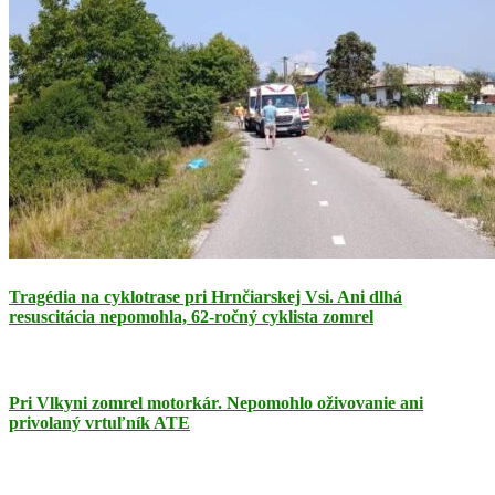
Tragédia na cyklotrase pri Hrnčiarskej Vsi. Ani dlhá
resuscitácia nepomohla, 62-ročný cyklista zomrel
Pri Vlkyni zomrel motorkár. Nepomohlo oživovanie ani
privolaný vrtuľník ATE