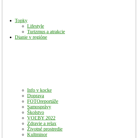
Topky
Lifestyle
Turizmus a atrakcie
Dianie v regióne
Info v kocke
Doprava
FOTOreportáže
Samosprávy
Školstvo
VOĽBY 2022
Zdravie a relax
Životné prostredie
Kultminor