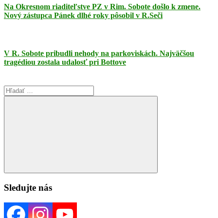
Na Okresnom riaditeľstve PZ v Rim. Sobote došlo k zmene.
Nový zástupca Pánek dlhé roky pôsobil v R.Seči
V R. Sobote pribudli nehody na parkoviskách. Najväčšou
tragédiou zostala udalosť pri Bottove
Search
for:
Search
Sledujte nás