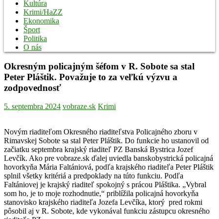
Kultúra
Krimi/HaZZ
Ekonomika
Šport
Politika
O nás
Okresným policajným šéfom v R. Sobote sa stal
Peter Pláštik. Považuje to za veľkú výzvu a
zodpovednosť
5. septembra 2024
vobraze.sk
Krimi
Novým riaditeľom Okresného riaditeľstva Policajného zboru v
Rimavskej Sobote sa stal Peter Pláštik. Do funkcie ho ustanovil od
začiatku septembra krajský riaditeľ PZ Banská Bystrica Jozef
Levčík. Ako pre vobraze.sk ďalej uviedla banskobystrická policajná
hovorkyňa Mária Faltániová, podľa krajského riaditeľa Peter Pláštik
splnil všetky kritériá a predpoklady na túto funkciu. Podľa
Faltániovej je krajský riaditeľ spokojný s prácou Pláštika. „Vybral
som ho, je to moje rozhodnutie,“ priblížila policajná hovorkyňa
stanovisko krajského riaditeľa Jozefa Levčíka, ktorý pred rokmi
pôsobil aj v R. Sobote, kde vykonával funkciu zástupcu okresného