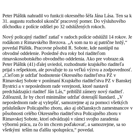
Peter Pláštik nahradil vo funkcii okresného šéfa Jána Lása. Ten sa k
31. augustu rozhodol ukončiť pracovný pomer. Do výsluhového
dôchodku z polície odišiel po 32 odslúžených rokoch.
Nový policajný riaditeľ zatiaľ v radoch polície odslúžil 14 rokov. Je
rodákom z Rimavského Brezova. „A som na to aj patrične hrdý,“
povedal Pláštik. Pracovne pôsobil R. Sobote, kde nastúpil na
obvodné oddelenie. Posledné dva roky bol riaditeľom
rimavskosobotského obvodného oddelenia. Ako pre vobraze.sk
Peter Pláštik (41) ďalej uviedol, rozhodnutie krajského riaditeľa
prijal s rešpektom, ale považuje to za veľkú výzvu a zodpovednosť.
„Cieľom je udržať hodnotenie Okresného riaditeľstva PZ v
Rimavskej Sobote v ponímaní Krajského riaditeľstva PZ v Banskej
Bystrici a v neposlednom rade verejnosti, ktoré nastavil
predchádzajúci riaditeľ Ján Lás,“ priblížil zámery nový riaditeľ.
Zdôraznil, že by chcel minimálne udržať doterajší štandard. „V
neposlednom rade aj vylepšiť, samozrejme aj za pomoci všetkých
príslušníkov Policajného zboru, ako aj občianskych zamestnancov v
pôsobnosti celého Okresného riaditeľstva Policajného zboru v
Rimavskej Sobote, ktorí odvádzajú v rámci svojho zaradenia
výbornú prácu, za čo im chcem poďakovať, a samozrejme, sa so
všetkými teším na ďalšiu spoluprácu,“ povedal.