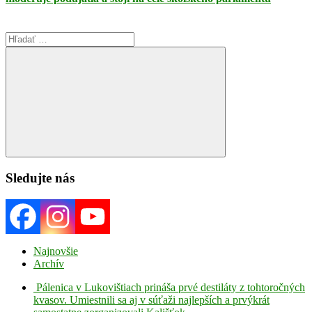
Search
for:
Search
Sledujte nás
Najnovšie
Archív
Pálenica v Lukovištiach prináša prvé destiláty z tohtoročných
kvasov. Umiestnili sa aj v súťaži najlepších a prvýkrát