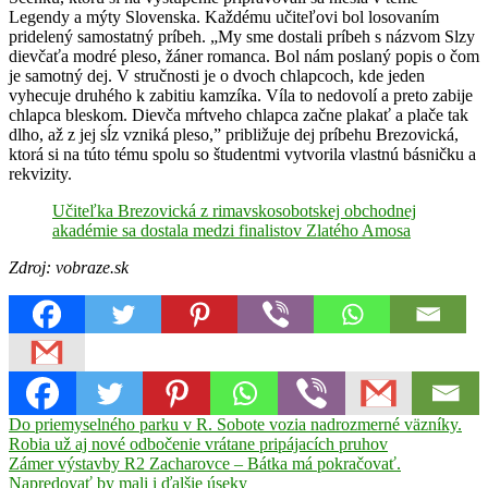
Legendy a mýty Slovenska. Každému učiteľovi bol losovaním
pridelený samostatný príbeh. „My sme dostali príbeh s názvom Slzy
dievčaťa modré pleso, žáner romanca. Bol nám poslaný popis o čom
je samotný dej. V stručnosti je o dvoch chlapcoch, kde jeden
vyhecuje druhého k zabitiu kamzíka. Víla to nedovolí a preto zabije
chlapca bleskom. Dievča mŕtveho chlapca začne plakať a plače tak
dlho, až z jej sĺz vzniká pleso,” približuje dej príbehu Brezovická,
ktorá si na túto tému spolu so študentmi vytvorila vlastnú básničku a
rekvizity.
Učiteľka Brezovická z rimavskosobotskej obchodnej
akadémie sa dostala medzi finalistov Zlatého Amosa
Zdroj: vobraze.sk
Navigácia
Previous
Do priemyselného parku v R. Sobote vozia nadrozmerné väzníky.
Post:
Robia už aj nové odbočenie vrátane pripájacích pruhov
v
Next
Zámer výstavby R2 Zacharovce – Bátka má pokračovať.
článku
Post:
Napredovať by mali i ďalšie úseky