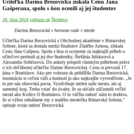
Učiteľka Darina Brezovická získala Cenu Jána
Gašperana, spolu s ňou ocenili aj jej študentov
20. júna 2024
vobraze.sk
Školstvo
Darina Brezovická v hornom rade v stred
e
Učiteľka Darina Brezovická z Obchodnej akadémie v Rimavskej
Sobote, ktorá sa dostala medzi finalistov Zlatého Amosa, získala
Cenu Jána Gašpera. Spolu s ňou si ocenenie za najkrajší príbeh o
učiteľovi prebrali aj jej dve študentky, Štefánia Juhászová a
Alexandra Soltészová. Do ankety prispeli vlastným príbehom práve
o ich obľúbenej učiteľke Darine Brezovickej. Cenu si prevzali 17.
júna v Bratislave. Ako pre vobraze.sk priblížila Darina Brezovická,
nomináciu si veľmi váži a hodnotí ju ako najkrajšie vysvedčenie. „Je
to pre nás obrovská pocta. Vyzdvihuje nielen naše mesto, ale aj
samotný kraj. Treba vziať do úvahy, že sa súťaže zúčastnili veľké
mestá ako Košice či Bratislava. O to väčšiu radosť nám to dodáva,
že si výhru odnášame my z malého mestečka Rimavská Sobota,”
opisuje svoju radosť Brezovická.