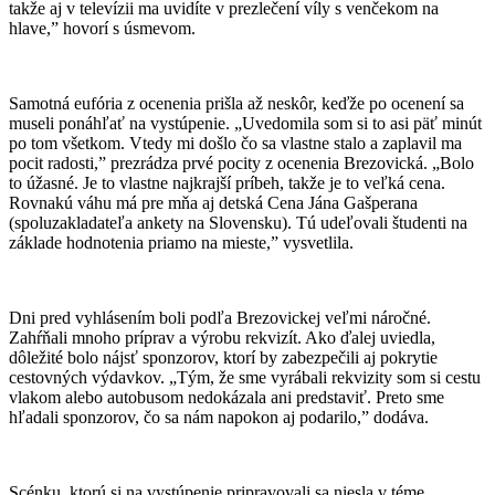
takže aj v televízii ma uvidíte v prezlečení víly s venčekom na
hlave,” hovorí s úsmevom.
Samotná eufória z ocenenia prišla až neskôr, keďže po ocenení sa
museli ponáhľať na vystúpenie. „Uvedomila som si to asi päť minút
po tom všetkom. Vtedy mi došlo čo sa vlastne stalo a zaplavil ma
pocit radosti,” prezrádza prvé pocity z ocenenia Brezovická. „Bolo
to úžasné. Je to vlastne najkrajší príbeh, takže je to veľká cena.
Rovnakú váhu má pre mňa aj detská Cena Jána Gašperana
(spoluzakladateľa ankety na Slovensku). Tú udeľovali študenti na
základe hodnotenia priamo na mieste,” vysvetlila.
Dni pred vyhlásením boli podľa Brezovickej veľmi náročné.
Zahŕňali mnoho príprav a výrobu rekvizít. Ako ďalej uviedla,
dôležité bolo nájsť sponzorov, ktorí by zabezpečili aj pokrytie
cestovných výdavkov. „Tým, že sme vyrábali rekvizity som si cestu
vlakom alebo autobusom nedokázala ani predstaviť. Preto sme
hľadali sponzorov, čo sa nám napokon aj podarilo,” dodáva.
Scénku, ktorú si na vystúpenie pripravovali sa niesla v téme