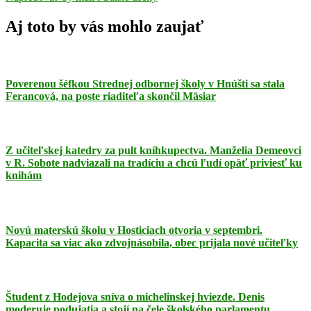
Aj toto by vás mohlo zaujať
Poverenou šéfkou Strednej odbornej školy v Hnúšti sa stala
Ferancová, na poste riaditeľa skončil Mäsiar
Z učiteľskej katedry za pult kníhkupectva. Manželia Demeovci
v R. Sobote nadviazali na tradíciu a chcú ľudí opäť priviesť ku
knihám
Novú materskú školu v Hosticiach otvoria v septembri.
Kapacita sa viac ako zdvojnásobila, obec prijala nové učiteľky
Študent z Hodejova sníva o michelinskej hviezde. Denis
moderuje podujatia a stojí na čele školského parlamentu