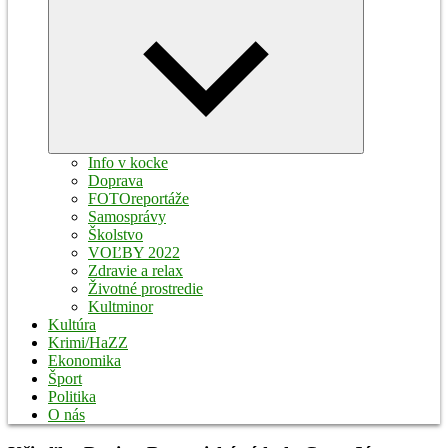
Expand
child
menu
Info v kocke
Doprava
FOTOreportáže
Samosprávy
Školstvo
VOĽBY 2022
Zdravie a relax
Životné prostredie
Kultminor
Kultúra
Krimi/HaZZ
Ekonomika
Šport
Politika
O nás