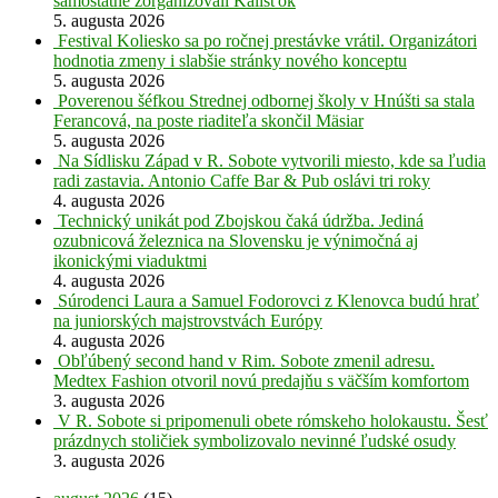
samostatne zorganizovali Kališťok
5. augusta 2026
Festival Koliesko sa po ročnej prestávke vrátil. Organizátori
hodnotia zmeny i slabšie stránky nového konceptu
5. augusta 2026
Poverenou šéfkou Strednej odbornej školy v Hnúšti sa stala
Ferancová, na poste riaditeľa skončil Mäsiar
5. augusta 2026
Na Sídlisku Západ v R. Sobote vytvorili miesto, kde sa ľudia
radi zastavia. Antonio Caffe Bar & Pub oslávi tri roky
4. augusta 2026
Technický unikát pod Zbojskou čaká údržba. Jediná
ozubnicová železnica na Slovensku je výnimočná aj
ikonickými viaduktmi
4. augusta 2026
Súrodenci Laura a Samuel Fodorovci z Klenovca budú hrať
na juniorských majstrovstvách Európy
4. augusta 2026
Obľúbený second hand v Rim. Sobote zmenil adresu.
Medtex Fashion otvoril novú predajňu s väčším komfortom
3. augusta 2026
V R. Sobote si pripomenuli obete rómskeho holokaustu. Šesť
prázdnych stoličiek symbolizovalo nevinné ľudské osudy
3. augusta 2026