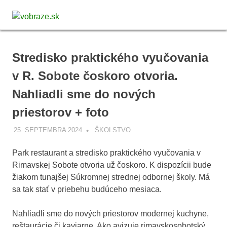
Skip
vobraze.sk
to
MENU
Správy
content
z
Gemera,
Stredisko praktického vyučovania
Malohontu
a
v R. Sobote čoskoro otvoria.
Novohradu
Nahliadli sme do nových
priestorov + foto
25. SEPTEMBRA 2024
VOBRAZE.SK
ŠKOLSTVO
Park restaurant a stredisko praktického vyučovania v
Rimavskej Sobote otvoria už čoskoro. K dispozícii bude
žiakom tunajšej Súkromnej strednej odbornej školy. Má
sa tak stať v priebehu budúceho mesiaca.
Nahliadli sme do nových priestorov modernej kuchyne,
reštaurácie či kaviarne. Ako avizuje rimavskosobotský