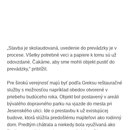
„Stavba je skolaudovaná, uvedenie do prevádzky je v
procese. Všetky potrebné veci a papiere k tomu sú už
odovzdané. Čakáme, aby sme mohli objekt pustiť do
prevádzky,“ priblížil.
Pre širokú verejnosť majú byť podľa Greksu reštauračné
služby s možnosťou napríklad obedov otvorené v
priebehu budúceho roka. Objekt bol postavený v areáli
bývalého dopravného parku na vjazde do mesta pri
Jesenského ulici. Ide o prestavbu k už existujúcej
budove, ktorá slúžila predošlému majiteľovi ako rodinný
dom. Predtým chátrala a niekedy bola využívaná ako