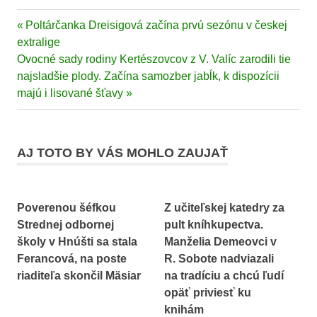
Previous
Poltárčanka Dreisigová začína prvú sezónu v českej
Navigácia
Post:
extralige
v
Next
Ovocné sady rodiny Kertészovcov z V. Valíc zarodili tie
Post:
najsladšie plody. Začína samozber jabĺk, k dispozícii
článku
majú i lisované šťavy
AJ TOTO BY VÁS MOHLO ZAUJAŤ
Poverenou šéfkou
Z učiteľskej katedry za
Strednej odbornej
pult kníhkupectva.
školy v Hnúšti sa stala
Manželia Demeovci v
Ferancová, na poste
R. Sobote nadviazali
riaditeľa skončil Mäsiar
na tradíciu a chcú ľudí
opäť priviesť ku
knihám