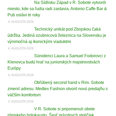
Na Sídlisku Západ v R. Sobote vytvorili
miesto, kde sa ľudia radi zastavia. Antonio Caffe Bar &
Pub oslávi tri roky
4. AUGUSTA 2026
Technický unikát pod Zbojskou čaká
údržba. Jediná ozubnicová železnica na Slovensku je
výnimočná aj ikonickými viaduktmi
4. AUGUSTA 2026
Súrodenci Laura a Samuel Fodorovci z
Klenovca budú hrať na juniorských majstrovstvách
Európy
4. AUGUSTA 2026
Obľúbený second hand v Rim. Sobote
zmenil adresu. Medtex Fashion otvoril novú predajňu s
väčším komfortom
3. AUGUSTA 2026
V R. Sobote si pripomenuli obete
rómskeho holokaustu. Šesť prázdnych stoličiek