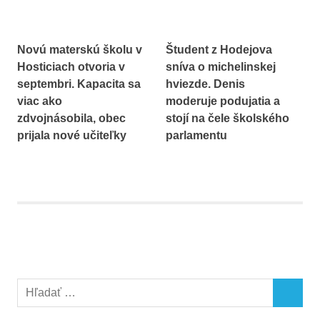
Novú materskú školu v
Študent z Hodejova
Hosticiach otvoria v
sníva o michelinskej
septembri. Kapacita sa
hviezde. Denis
viac ako
moderuje podujatia a
zdvojnásobila, obec
stojí na čele školského
prijala nové učiteľky
parlamentu
Search
SEARCH
for: