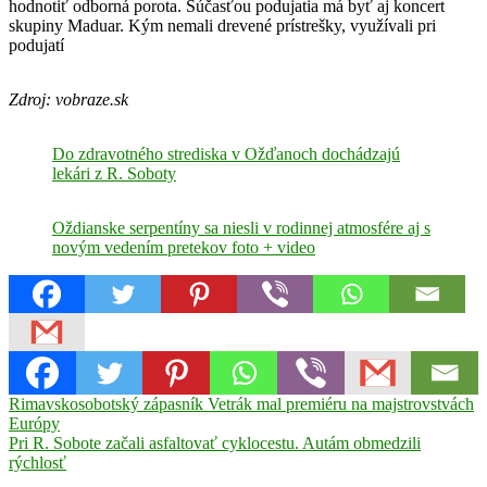
hodnotiť odborná porota. Súčasťou podujatia má byť aj koncert
skupiny Maduar. Kým nemali drevené prístrešky, využívali pri
podujatí
Zdroj: vobraze.sk
Do zdravotného strediska v Ožďanoch dochádzajú
lekári z R. Soboty
Oždianske serpentíny sa niesli v rodinnej atmosfére aj s
novým vedením pretekov foto + video
Navigácia
Previous
Ožďany
Rimavskosobotský zápasník Vetrák mal premiéru na majstrovstvách
Post:
Európy
v
Next
Pri R. Sobote začali asfaltovať cyklocestu. Autám obmedzili
článku
Post:
rýchlosť