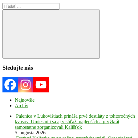
Search
for:
Search
Sledujte nás
Najnovšie
Archív
Pálenica v Lukovištiach prináša prvé destiláty z tohtoročných
kvasov. Umiestnili sa aj v súťaži najlepších a prvýkrát
samostatne zorganizovali Kališťok
5. augusta 2026