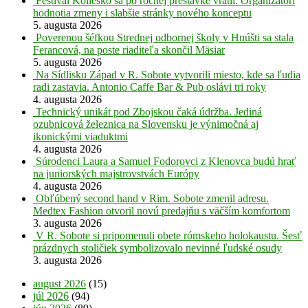
Festival Koliesko sa po ročnej prestávke vrátil. Organizátori
hodnotia zmeny i slabšie stránky nového konceptu
5. augusta 2026
Poverenou šéfkou Strednej odbornej školy v Hnúšti sa stala
Ferancová, na poste riaditeľa skončil Mäsiar
5. augusta 2026
Na Sídlisku Západ v R. Sobote vytvorili miesto, kde sa ľudia
radi zastavia. Antonio Caffe Bar & Pub oslávi tri roky
4. augusta 2026
Technický unikát pod Zbojskou čaká údržba. Jediná
ozubnicová železnica na Slovensku je výnimočná aj
ikonickými viaduktmi
4. augusta 2026
Súrodenci Laura a Samuel Fodorovci z Klenovca budú hrať
na juniorských majstrovstvách Európy
4. augusta 2026
Obľúbený second hand v Rim. Sobote zmenil adresu.
Medtex Fashion otvoril novú predajňu s väčším komfortom
3. augusta 2026
V R. Sobote si pripomenuli obete rómskeho holokaustu. Šesť
prázdnych stoličiek symbolizovalo nevinné ľudské osudy
3. augusta 2026
august 2026
(15)
júl 2026
(94)