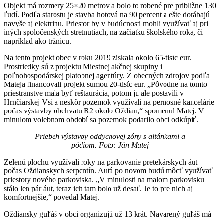
Objekt má rozmery 25×20 metrov a bolo to robené pre približne 130
ľudí. Podľa starostu je stavba hotová na 90 percent a ešte dorábajú
navyše aj elektrinu. Priestor by v budúcnosti mohli využívať aj pri
iných spoločenských stretnutiach, na začiatku školského roka, či
napríklad ako tržnicu.
Na tento projekt obec v roku 2019 získala okolo 65-tisíc eur.
Prostriedky sú z projektu Miestnej akčnej skupiny i
poľnohospodárskej platobnej agentúry. Z obecných zdrojov podľa
Mateja financovali projekt sumou 20-tisíc eur. „Pôvodne na tomto
priestranstve mala byť reštaurácia, potom ju ale postavili v
Hrnčiarskej Vsi a neskôr pozemok využívali na pernosné kancelárie
počas výstavby obchvatu R2 okolo Oždian,“ spomenul Matej. V
minulom volebnom období sa pozemok podarilo obci odkúpiť.
Priebeh výstavby oddychovej zóny s altánkami a
pódiom. Foto: Ján Matej
Zelenú plochu využívali roky na parkovanie pretekárskych áut
počas Oždianskych serpentín. Autá po novom budú môcť využívať
priestory nového parkoviska. „V minulosti na malom parkovisku
stálo len pár áut, teraz ich tam bolo už desať. Je to pre nich aj
komfortnejšie,“ povedal Matej.
Oždiansky guľáš v obci organizujú už 13 krát. Navarený guľáš má