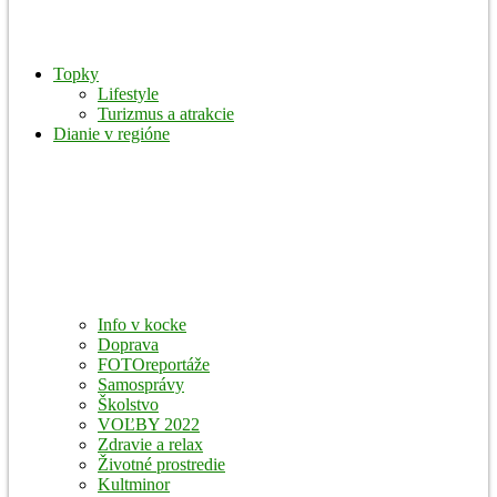
Topky
Lifestyle
Turizmus a atrakcie
Dianie v regióne
Info v kocke
Doprava
FOTOreportáže
Samosprávy
Školstvo
VOĽBY 2022
Zdravie a relax
Životné prostredie
Kultminor