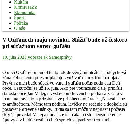
Kultúra
Krimi/HaZZ
Ekonomika
Šport
Politika
O nás
V Ožďanoch majú novinku. Slúžiť bude už čoskoro
pri súťažnom varení guľášu
10. júla 2023
vobraze.sk
Samosprávy
O obci Ožďany pribudol tento rok drevený amfiteáter – oddychová
zóna. Obec tento priestor plánuje využívať na rozličné podujatia.
Prvým z nich bude súťaž vo varení guľášu počas podujatia Deň
obce. Uskutoční sa už 15. júla. Ako pre vobraze.sk ďalej priblížil
starosta obce Ján Matej, s výstavbou dreveného pódia sa začalo v
marci na trávnatom priestranstve pri obecnom úrade. „Nazvali sme
to amfiteátrom. Máme tam pódium, lavičky na sedenie a dookola sú
postavené drevené altánky. Ľudia sa tam môžu v nepriazni počasia
skryť,“ povedal Matej a dodal, že ich čakajú ešte menšie terénne
úpravy a v budúcnosti tu chcú spraviť aj park so stromami.