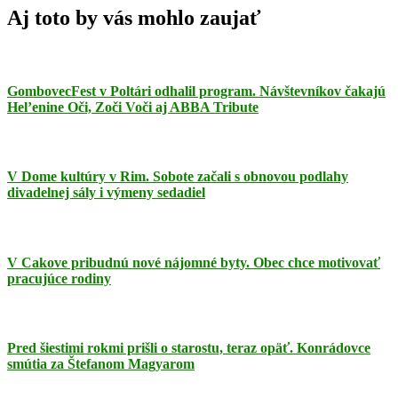
Aj toto by vás mohlo zaujať
GombovecFest v Poltári odhalil program. Návštevníkov čakajú
Hel’enine Oči, Zoči Voči aj ABBA Tribute
V Dome kultúry v Rim. Sobote začali s obnovou podlahy
divadelnej sály i výmeny sedadiel
V Cakove pribudnú nové nájomné byty. Obec chce motivovať
pracujúce rodiny
Pred šiestimi rokmi prišli o starostu, teraz opäť. Konrádovce
smútia za Štefanom Magyarom