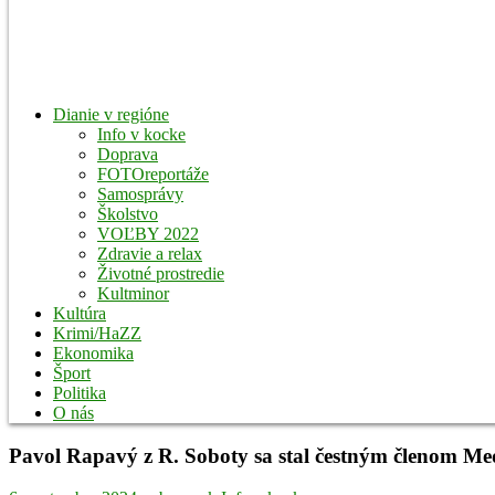
Dianie v regióne
Info v kocke
Doprava
FOTOreportáže
Samosprávy
Školstvo
VOĽBY 2022
Zdravie a relax
Životné prostredie
Kultminor
Kultúra
Krimi/HaZZ
Ekonomika
Šport
Politika
O nás
Pavol Rapavý z R. Soboty sa stal čestným členom Me