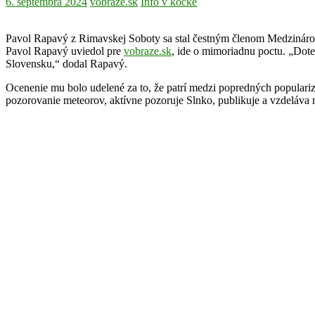
6. septembra 2024
vobraze.sk
Info v kocke
Pavol Rapavý z Rimavskej Soboty sa stal čestným členom Medzinárod
Pavol Rapavý uviedol pre
vobraze.sk
, ide o mimoriadnu poctu. „Dote
Slovensku,“ dodal Rapavý.
Ocenenie mu bolo udelené za to, že patrí medzi popredných popularizá
pozorovanie meteorov, aktívne pozoruje Slnko, publikuje a vzdeláva 