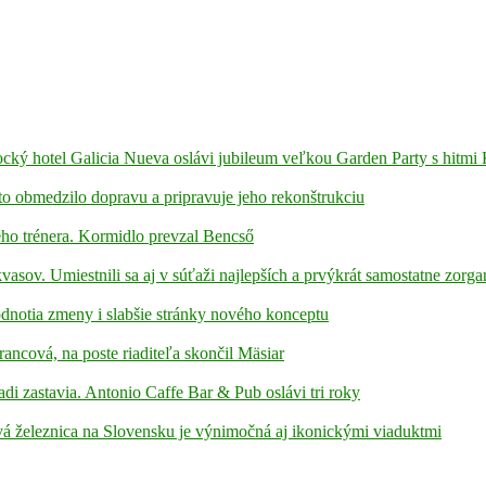
ámocký hotel Galicia Nueva oslávi jubileum veľkou Garden Party s hitmi
to obmedzilo dopravu a pripravuje jeho rekonštrukciu
ho trénera. Kormidlo prevzal Bencső
kvasov. Umiestnili sa aj v súťaži najlepších a prvýkrát samostatne zorga
hodnotia zmeny i slabšie stránky nového konceptu
rancová, na poste riaditeľa skončil Mäsiar
adi zastavia. Antonio Caffe Bar & Pub oslávi tri roky
á železnica na Slovensku je výnimočná aj ikonickými viaduktmi