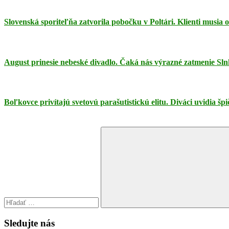
Slovenská sporiteľňa zatvorila pobočku v Poltári. Klienti musia
August prinesie nebeské divadlo. Čaká nás výrazné zatmenie Sln
Boľkovce privítajú svetovú parašutistickú elitu. Diváci uvidia š
Search
for:
Search
Sledujte nás