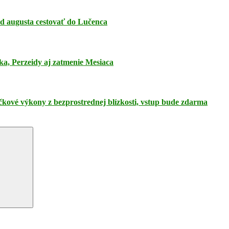
 od augusta cestovať do Lučenca
ka, Perzeidy aj zatmenie Mesiaca
pičkové výkony z bezprostrednej blízkosti, vstup bude zdarma