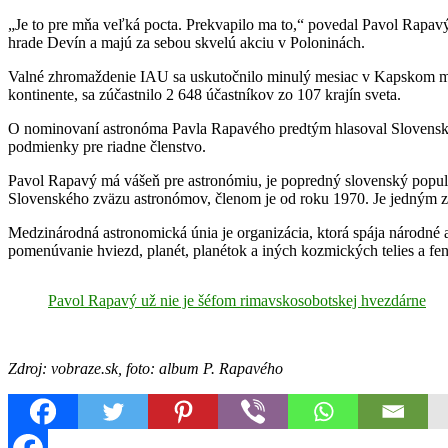
„Je to pre mňa veľká pocta. Prekvapilo ma to,“ povedal Pavol Rapav
hrade Devín a majú za sebou skvelú akciu v Poloninách.
Valné zhromaždenie IAU sa uskutočnilo minulý mesiac v Kapskom mes
kontinente, sa zúčastnilo 2 648 účastníkov zo 107 krajín sveta.
O nominovaní astronóma Pavla Rapavého predtým hlasoval Slovenský n
podmienky pre riadne členstvo.
Pavol Rapavý má vášeň pre astronómiu, je popredný slovenský popular
Slovenského zväzu astronómov, členom je od roku 1970. Je jedným zo
Medzinárodná astronomická únia je organizácia, ktorá spája národn
pomenúvanie hviezd, planét, planétok a iných kozmických telies a f
Pavol Rapavý už nie je šéfom rimavskosobotskej hvezdárne
Zdroj: vobraze.sk, foto: album P. Rapavého