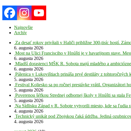
Najnovšie
Archív
Za desať rokov privítali v Haliči približne 300-tisíc hostí. Z
6. augusta 2026
Most na Ulici Francisciho v Hnúšti je v havarijnom stave. Mes
6. augusta 2026
Mladší dorastenci MŠK R. Sobota majú mladého a ambiciózne
6. augusta 2026
Pálenica v Lukovištiach prináša prvé destiláty z tohtoročných 
5. augusta 2026
Festival Koliesko sa po ročnej prestávke vrátil. Organizátori 
5. augusta 2026
Poverenou šéfkou Strednej odbornej školy v Hnúšti sa stala Fe
5. augusta 2026
Na Sídlisku Západ v R. Sobote vytvorili miesto, kde sa ľudia r
4. augusta 2026
Technický unikát pod Zbojskou čaká údržba. Jediná ozubnicov
4. augusta 2026