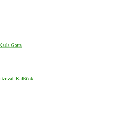
 Karla Gotta
nizovali Kališťok