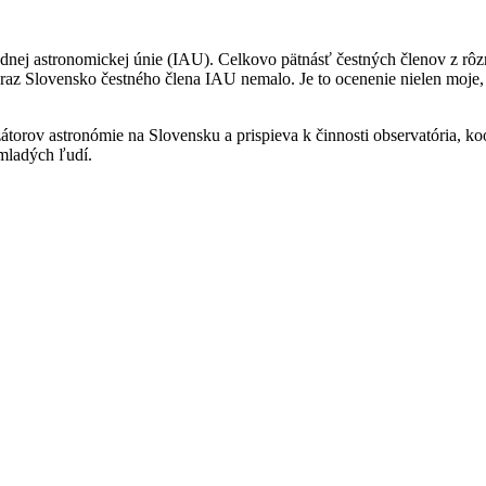
nej astronomickej únie (IAU). Celkovo pätnásť čestných členov z rôz
raz Slovensko čestného člena IAU nemalo. Je to ocenenie nielen moje,
torov astronómie na Slovensku a prispieva k činnosti observatória, ko
mladých ľudí.