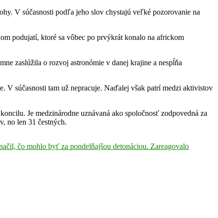
ohy. V súčasnosti podľa jeho slov chystajú veľké pozorovanie na
m podujatí, ktoré sa vôbec po prvýkrát konalo na africkom
e zaslúžila o rozvoj astronómie v danej krajine a nespĺňa
 V súčasnosti tam už nepracuje. Naďalej však patrí medzi aktivistov
o koncilu. Je medzinárodne uznávaná ako spoločnosť zodpovedná za
, no len 31 čestných.
čil, čo mohlo byť za pondelňajšou detonáciou. Zareagovalo