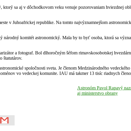
ý, ktorý sa aj v dôchodkovom veku venuje pozorovaniam hviezdnej obl
te v Juhoafrickej republike. Na tomto najvýznamnejšom astronomicko
árodný komitét astronomický. Mala by to byť osoba, ktorá sa významn
izátor a fotograf. Bol dlhoročným šéfom rimavskosobotskej hvezdárne.
 štatutárov.
é astronomické spoločnosti sveta. Je členom Medzinárodného vedeckéh
enoménov vo vedeckej komunite. IAU má takmer 13 tisíc riadnych členov
Astronóm Pavol Rapavý nazna
aj ministerstvo obrany