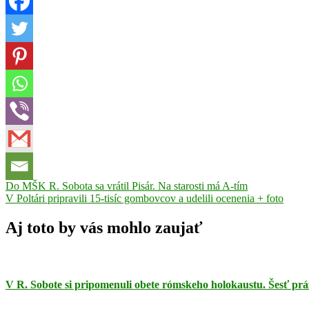
Navigácia
Previous
Do MŠK R. Sobota sa vrátil Pisár. Na starosti má A-tím
Post:
Next
V Poltári pripravili 15-tisíc gombovcov a udelili ocenenia + foto
v
Post:
článku
Aj toto by vás mohlo zaujať
V R. Sobote si pripomenuli obete rómskeho holokaustu. Šesť prá