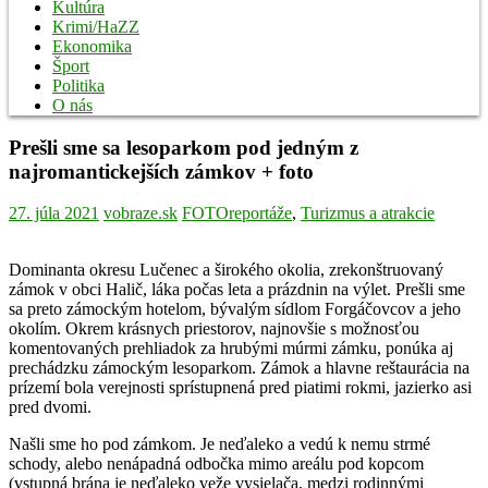
Kultúra
Krimi/HaZZ
Ekonomika
Šport
Politika
O nás
Prešli sme sa lesoparkom pod jedným z
najromantickejších zámkov + foto
27. júla 2021
vobraze.sk
FOTOreportáže
,
Turizmus a atrakcie
Dominanta okresu Lučenec a širokého okolia, zrekonštruovaný
zámok v obci Halič, láka počas leta a prázdnin na výlet. Prešli sme
sa preto zámockým hotelom, bývalým sídlom Forgáčovcov a jeho
okolím. Okrem krásnych priestorov, najnovšie s možnosťou
komentovaných prehliadok za hrubými múrmi zámku, ponúka aj
prechádzku zámockým lesoparkom. Zámok a hlavne reštaurácia na
prízemí bola verejnosti sprístupnená pred piatimi rokmi, jazierko asi
pred dvomi.
Našli sme ho pod zámkom. Je neďaleko a vedú k nemu strmé
schody, alebo nenápadná odbočka mimo areálu pod kopcom
(vstupná brána je neďaleko veže vysielača, medzi rodinnými