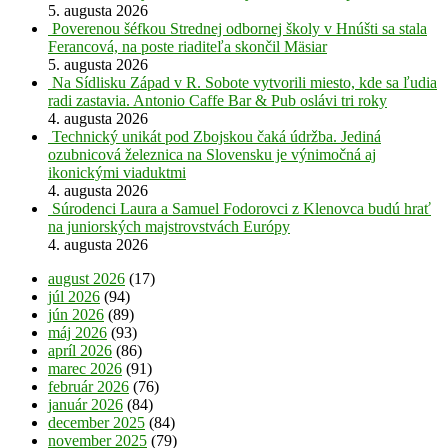
5. augusta 2026
Poverenou šéfkou Strednej odbornej školy v Hnúšti sa stala
Ferancová, na poste riaditeľa skončil Mäsiar
5. augusta 2026
Na Sídlisku Západ v R. Sobote vytvorili miesto, kde sa ľudia
radi zastavia. Antonio Caffe Bar & Pub oslávi tri roky
4. augusta 2026
Technický unikát pod Zbojskou čaká údržba. Jediná
ozubnicová železnica na Slovensku je výnimočná aj
ikonickými viaduktmi
4. augusta 2026
Súrodenci Laura a Samuel Fodorovci z Klenovca budú hrať
na juniorských majstrovstvách Európy
4. augusta 2026
august 2026
(17)
júl 2026
(94)
jún 2026
(89)
máj 2026
(93)
apríl 2026
(86)
marec 2026
(91)
február 2026
(76)
január 2026
(84)
december 2025
(84)
november 2025
(79)