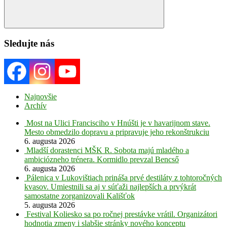
Search
Sledujte nás
Najnovšie
Archív
Most na Ulici Francisciho v Hnúšti je v havarijnom stave.
Mesto obmedzilo dopravu a pripravuje jeho rekonštrukciu
6. augusta 2026
Mladší dorastenci MŠK R. Sobota majú mladého a
ambiciózneho trénera. Kormidlo prevzal Bencső
6. augusta 2026
Pálenica v Lukovištiach prináša prvé destiláty z tohtoročných
kvasov. Umiestnili sa aj v súťaži najlepších a prvýkrát
samostatne zorganizovali Kališťok
5. augusta 2026
Festival Koliesko sa po ročnej prestávke vrátil. Organizátori
hodnotia zmeny i slabšie stránky nového konceptu