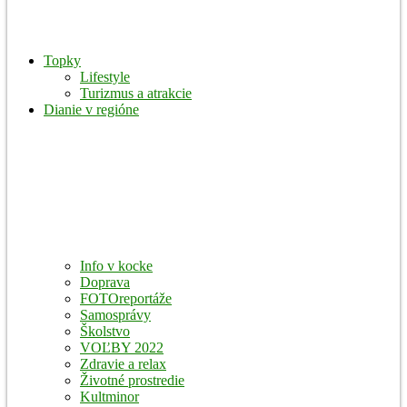
Topky
Lifestyle
Turizmus a atrakcie
Dianie v regióne
Info v kocke
Doprava
FOTOreportáže
Samosprávy
Školstvo
VOĽBY 2022
Zdravie a relax
Životné prostredie
Kultminor