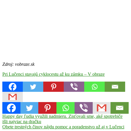
Zdroj: vobraze.sk
Pri Lučenci stavajú cyklocestu až ku zámku – V obraze
Navigácia
Previous
Happy day ľudia využili nadmieru. Zisťovali sme, aké spotrebiče
Post:
išli najviac na dračku
v
Next
Obete trestných činov nájdu pomoc a poradenstvo už aj v Lučenci