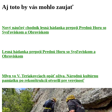
článku
Post:
Aj toto by vás mohlo zaujať
Nový náučný chodník lesná hádanka prepojí Prednú Horu so
Sysľoviskom a Obroviskom
Lesná hádanka prepojí Prednú Horu so Sysľoviskom a
Obroviskom
Mlyn vo V. Teriakovciach opäť ožíva. Národnú kultúrnu
pamiatku po rekonštrukcii otvorili pre verejnosť