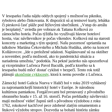
V lesoparku ľudia nájdu oddych spojený s možnosťou pikniku,
rybolovu alebo člnkovania. K dispozícii sú aj tenisové kurty, lehátka
či piesková časť pláže pod štýlovými slnečníkmi. „Vstup do areálu
je bezplatný,“ uviedla pre vobraze.sk Tatiana Košková zo
zámockého hotela. Počas týždňa ho využívajú hlavne hoteloví
hostia, viac návštevníkov je počas víkendov. Košková má na starosti
koncerty a marketing s tým spojený. Našu pozornosť upriamila na
talkshow Mariána Čekovského a Michala Hudáka, alebo na koncert
Kollárovcov. „Ide o preložené udalosti. Naplánované sú na október
a november, podľa možností, ako to pandemická situácia a
nariadenia umožnia,“ podotkla. Na pekné jazierko nás upozorňoval
aj viceprimátor Lučenca Pavol Baculík, podľa ktorého sa k
lesoparku budú môcť dostať cyklisti v bezpečí. Tento rok totiž
plánujú
ukončenie cyklocesty
, ktorá k nemu povedie z Lučenca.
Zámocký hotel Galicia Nueva v Haliči bol v roku 2019 vyhlásený
za najromantickejší historický hotel v Európe. Je národnou
kultúrnou pamiatkou. Forgáčovcami bol prestavaný z pôvodného
obranného hradu v 15. až 16. storočí. Počas prehliadky návštevníci
majú možnosť vidieť župnú sieň s pôvodnou výzdobou z roku
1762, rokokové kachľové pece zdobené zlatým ornamentom a
štukovú výzdobu stropov. Dozvedia sa bohatú históriu zámku