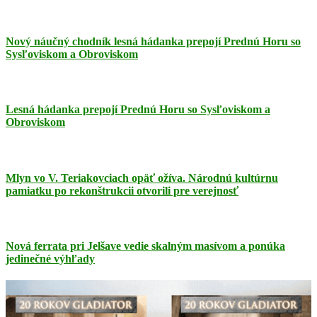
Nový náučný chodník lesná hádanka prepojí Prednú Horu so
Sysľoviskom a Obroviskom
Lesná hádanka prepojí Prednú Horu so Sysľoviskom a
Obroviskom
Mlyn vo V. Teriakovciach opäť ožíva. Národnú kultúrnu
pamiatku po rekonštrukcii otvorili pre verejnosť
Nová ferrata pri Jelšave vedie skalným masívom a ponúka
jedinečné výhľady