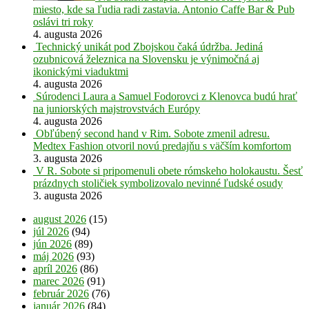
miesto, kde sa ľudia radi zastavia. Antonio Caffe Bar & Pub
oslávi tri roky
4. augusta 2026
Technický unikát pod Zbojskou čaká údržba. Jediná
ozubnicová železnica na Slovensku je výnimočná aj
ikonickými viaduktmi
4. augusta 2026
Súrodenci Laura a Samuel Fodorovci z Klenovca budú hrať
na juniorských majstrovstvách Európy
4. augusta 2026
Obľúbený second hand v Rim. Sobote zmenil adresu.
Medtex Fashion otvoril novú predajňu s väčším komfortom
3. augusta 2026
V R. Sobote si pripomenuli obete rómskeho holokaustu. Šesť
prázdnych stoličiek symbolizovalo nevinné ľudské osudy
3. augusta 2026
august 2026
(15)
júl 2026
(94)
jún 2026
(89)
máj 2026
(93)
apríl 2026
(86)
marec 2026
(91)
február 2026
(76)
január 2026
(84)