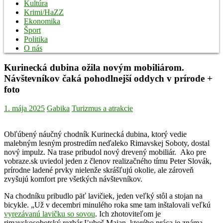
Kultúra
Krimi/HaZZ
Ekonomika
Šport
Politika
O nás
Kurinecká dubina ožila novým mobiliárom.
Návštevníkov čaká pohodlnejší oddych v prírode +
foto
1. mája 2025
Gabika
Turizmus a atrakcie
Obľúbený náučný chodník Kurinecká dubina, ktorý vedie
malebným lesným prostredím neďaleko Rimavskej Soboty, dostal
nový impulz. Na trase pribudol nový drevený mobiliár. Ako pre
vobraze.sk uviedol jeden z členov realizačného tímu Peter Slovák,
prírodne ladené prvky nielenže skrášľujú okolie, ale zároveň
zvyšujú komfort pre všetkých návštevníkov.
Na chodníku pribudlo päť lavičiek, jeden veľký stôl a stojan na
bicykle. „Už v decembri minulého roka sme tam inštalovali veľkú
vyrezávanú lavičku so sovou
. Ich zhotoviteľom je
rimavskosobotský rezbár Ľuboš Majan, ktorého práca je známa