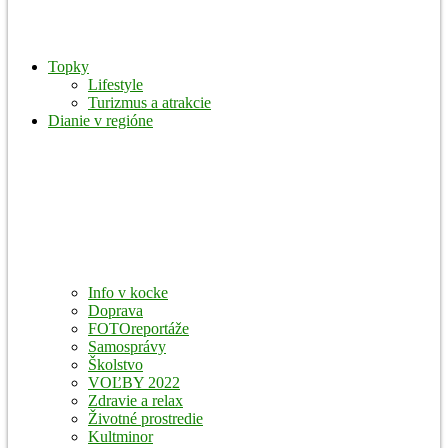
Topky
Lifestyle
Turizmus a atrakcie
Dianie v regióne
Info v kocke
Doprava
FOTOreportáže
Samosprávy
Školstvo
VOĽBY 2022
Zdravie a relax
Životné prostredie
Kultminor