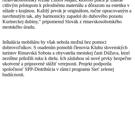
citlivým prístupom k prírodnému materiálu a dôrazom na estetiku v
súlade s krajinou. Každý prvok je originálom, ručne opracovaným a
navrhnutým tak, aby harmonicky zapadol do dubového porastu
Kurineckej dubiny,“ pripomenul Slovák z rimavskosobotského
mestského úradu.
Inštalácia mobiliáru by však nebola možná bez pomoci
dobrovoľníkov. S osadením pomohli členovia Klubu slovenských
turistov Rimavská Sobota a obyvatelia mestskej časti Dúžava, ktorí
nezištne priložili ruku k dielu. Ich zásluhou sú nové prvky bezpečne
ukotvené a pripravené slúžiť verejnosti. Projekt podporila
spoločnosť SPP-Distribúcia v rámci programu Sieť zelenej
budúcnosti.