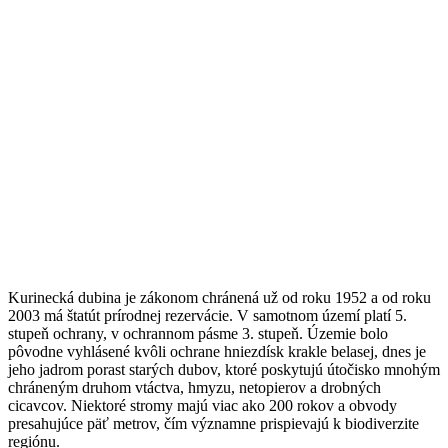
Kurinecká dubina je zákonom chránená už od roku 1952 a od roku
2003 má štatút prírodnej rezervácie. V samotnom území platí 5.
stupeň ochrany, v ochrannom pásme 3. stupeň. Územie bolo
pôvodne vyhlásené kvôli ochrane hniezdísk krakle belasej, dnes je
jeho jadrom porast starých dubov, ktoré poskytujú útočisko mnohým
chráneným druhom vtáctva, hmyzu, netopierov a drobných
cicavcov. Niektoré stromy majú viac ako 200 rokov a obvody
presahujúce päť metrov, čím významne prispievajú k biodiverzite
regiónu.