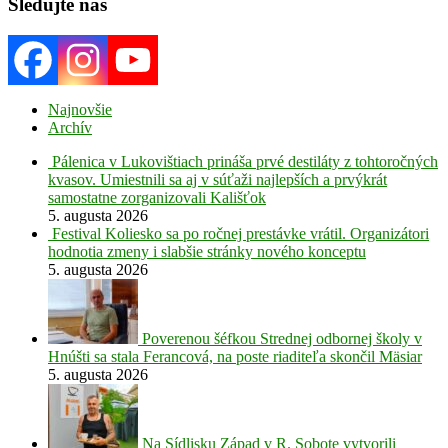
Sledujte nás
Najnovšie
Archív
Pálenica v Lukovištiach prináša prvé destiláty z tohtoročných
kvasov. Umiestnili sa aj v súťaži najlepších a prvýkrát
samostatne zorganizovali Kališťok
5. augusta 2026
Festival Koliesko sa po ročnej prestávke vrátil. Organizátori
hodnotia zmeny i slabšie stránky nového konceptu
5. augusta 2026
Poverenou šéfkou Strednej odbornej školy v
Hnúšti sa stala Ferancová, na poste riaditeľa skončil Mäsiar
5. augusta 2026
Na Sídlisku Západ v R. Sobote vytvorili