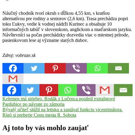
Náučný chodník tvorí okruh s dĺžkou 4,55 km, s kratšou
alternatívou pre rodiny a seniorov (2,6 km). Trasa prechádza popri
toku Ľukvy, vedie k vodnej nádrži Kurinec a obsahuje 10
informačných tabúľ v slovenskom, anglickom a maďarskom jazyku.
Návštevníci sa počas prechádzky dozvedia viac o miestnej prírode,
pasienkovom lese aj význame starých dubov.
Zdroj: vobraze.sk
Navigácia
Previous
drevo
Kelemen má striebro. Rodák z Lučenca posilnil extraligové
Kurinec
Post:
Zelená
Pardubice po návrate zo zámoria
v
Next
voda
Bývalý učiteľ slúžil na letisku a zastával funkciu viceprimátora.
Kurinecka
článku
Post:
dubina
Rigó si preberie Cenu mesta R. Sobota
oddych
rezbárstvo
Rimavská
Sobota
umelecké
rezbárstvo
Aj toto by vás mohlo zaujať