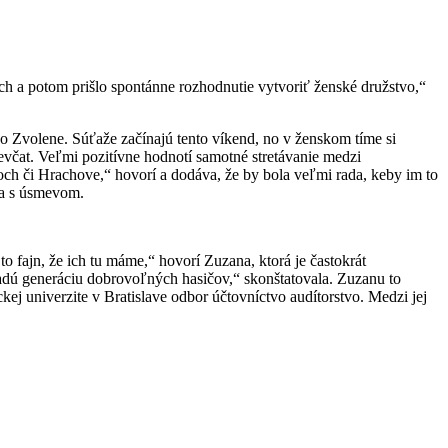
ch a potom prišlo spontánne rozhodnutie vytvoriť ženské družstvo,“
o Zvolene. Súťaže začínajú tento víkend, no v ženskom tíme si
evčat. Veľmi pozitívne hodnotí samotné stretávanie medzi
och či Hrachove,“ hovorí a dodáva, že by bola veľmi rada, keby im to
dáva s úsmevom.
 fajn, že ich tu máme,“ hovorí Zuzana, ktorá je častokrát
adú generáciu dobrovoľných hasičov,“ skonštatovala. Zuzanu to
j univerzite v Bratislave odbor účtovníctvo audítorstvo. Medzi jej