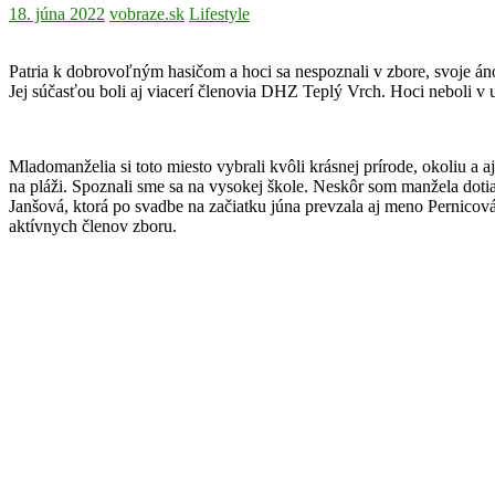
18. júna 2022
vobraze.sk
Lifestyle
Patria k dobrovoľným hasičom a hoci sa nespoznali v zbore, svoje á
Jej súčasťou boli aj viacerí členovia DHZ Teplý Vrch. Hoci neboli v
Mladomanželia si toto miesto vybrali kvôli krásnej prírode, okoliu a
na pláži. Spoznali sme sa na vysokej škole. Neskôr som manžela dotia
Janšová, ktorá po svadbe na začiatku júna prevzala aj meno Pernicov
aktívnych členov zboru.