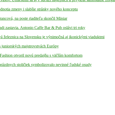
hodnotia zmeny i slabšie stránky nového konceptu
rancová, na poste riaditeľa skončil Mäsiar
adi zastavia. Antonio Caffe Bar & Pub oslávi tri roky
á železnica na Slovensku je výnimočná aj ikonickými viaduktmi
 juniorských majstrovstvách Európy
Fashion otvoril novú predajňu s väčším komfortom
prázdnych stoličiek symbolizovalo nevinné ľudské osudy