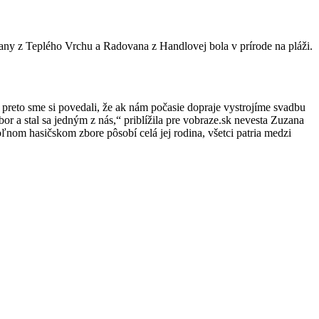
any z Teplého Vrchu a Radovana z Handlovej bola v prírode na pláži.
a preto sme si povedali, že ak nám počasie dopraje vystrojíme svadbu
r a stal sa jedným z nás,“ priblížila pre vobraze.sk nevesta Zuzana
ľnom hasičskom zbore pôsobí celá jej rodina, všetci patria medzi