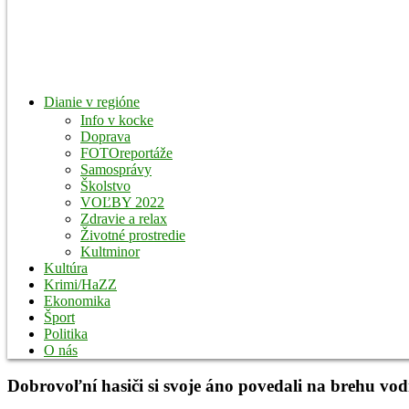
Dianie v regióne
Info v kocke
Doprava
FOTOreportáže
Samosprávy
Školstvo
VOĽBY 2022
Zdravie a relax
Životné prostredie
Kultminor
Kultúra
Krimi/HaZZ
Ekonomika
Šport
Politika
O nás
Dobrovoľní hasiči si svoje áno povedali na brehu vo