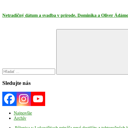
Netradičný dátum a svadba v prírode. Dominika a Oliver Ádámovci
Search
for:
Search
Sledujte nás
Najnovšie
Archív
Pálenica v Lukovištiach prináša prvé destiláty z tohtoročných 