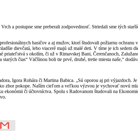
rch a postupne sme preberali zodpovednosť. Striedali sme tých starší
ofesionálnych hasičov a aj mužov, ktorí študovali požiarnu ochranu v
adšie dievčatá, lebo viaceré majú už malé deti. V tíme je ich sedem di
né priateľstvá s okolím, či už v Rimavskej Bani, Čerenčanoch, Zalužan
za starých čias“ Väčšinou boli tie prvé, druhé, tretie miesta naše,“ do
a, Igora Rohára či Martina Babica. „Sú oporou aj pri výjazdoch. Je to
me ako zbor pokope. Naším cieľom a veľkou výzvou je vychovať novú ml
ku ekonómii či účtovníctva. Spolu s Radovanom študovali na Ekonomicke
tvo.