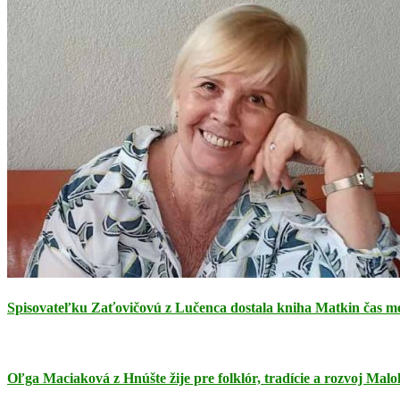
Spisovateľku Zaťovičovú z Lučenca dostala kniha Matkin čas med
Oľga Maciaková z Hnúšte žije pre folklór, tradície a rozvoj Mal