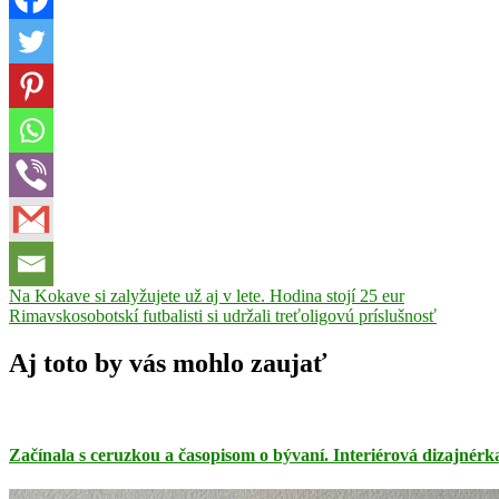
Navigácia
Previous
DHZ
Na Kokave si zalyžujete už aj v lete. Hodina stojí 25 eur
Post:
Next
Teplý
Rimavskosobotskí futbalisti si udržali treťoligovú príslušnosť
v
Post:
Vrch
Drieňok
Janšová
pláž
svadba
článku
Aj toto by vás mohlo zaujať
Začínala s ceruzkou a časopisom o bývaní. Interiérová dizajnérka