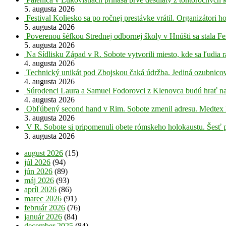
5. augusta 2026
Festival Koliesko sa po ročnej prestávke vrátil. Organizátori 
5. augusta 2026
Poverenou šéfkou Strednej odbornej školy v Hnúšti sa stala Fe
5. augusta 2026
Na Sídlisku Západ v R. Sobote vytvorili miesto, kde sa ľudia r
4. augusta 2026
Technický unikát pod Zbojskou čaká údržba. Jediná ozubnicov
4. augusta 2026
Súrodenci Laura a Samuel Fodorovci z Klenovca budú hrať na
4. augusta 2026
Obľúbený second hand v Rim. Sobote zmenil adresu. Medtex 
3. augusta 2026
V R. Sobote si pripomenuli obete rómskeho holokaustu. Šesť 
3. augusta 2026
august 2026
(15)
júl 2026
(94)
jún 2026
(89)
máj 2026
(93)
apríl 2026
(86)
marec 2026
(91)
február 2026
(76)
január 2026
(84)
december 2025
(84)