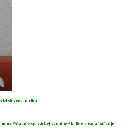
zi slovenskú elitu
ohontu. Pôsobí v speváckej skupine Skaliny a rada háčkuje