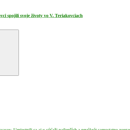
 spojili svoje životy vo V. Teriakovciach
kvasov. Umiestnili sa aj v súťaži najlepších a prvýkrát samostatne zorga