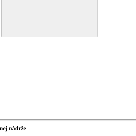
menu
dnej nádrže