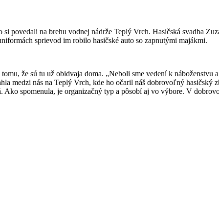
no si povedali na brehu vodnej nádrže Teplý Vrch. Hasičská svadba Zuz
 uniformách sprievod im robilo hasičské auto so zapnutými majákmi.
 aj tomu, že sú tu už obidvaja doma. „Neboli sme vedení k náboženstvu 
hla medzi nás na Teplý Vrch, kde ho očaril náš dobrovoľný hasičský zbo
á. Ako spomenula, je organizačný typ a pôsobí aj vo výbore. V dobrovo