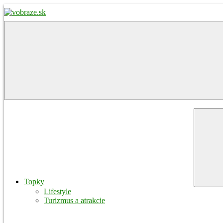
Skip
to
content
vobraze.sk
Správy
z
Gemera,
Malohontu
a
Novohradu
Menu
Topky
Lifestyle
Turizmus a atrakcie