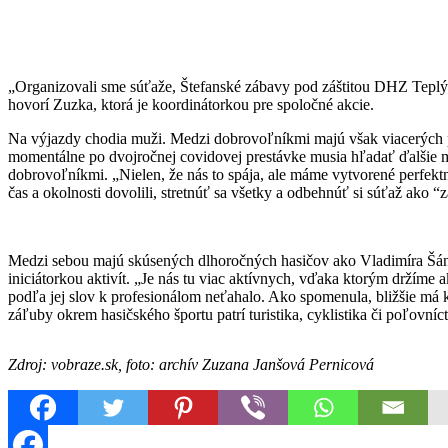
„Organizovali sme súťaže, Štefanské zábavy pod záštitou DHZ Teplý V
hovorí Zuzka, ktorá je koordinátorkou pre spoločné akcie.
Na výjazdy chodia muži. Medzi dobrovoľníkmi majú však viacerých pr
momentálne po dvojročnej covidovej prestávke musia hľadať ďalšie ml
dobrovoľníkmi. „Nielen, že nás to spája, ale máme vytvorené perfekt
čas a okolnosti dovolili, stretnúť sa všetky a odbehnúť si súťaž ako “
Medzi sebou majú skúsených dlhoročných hasičov ako Vladimíra Šándor
iniciátorkou aktivít. „Je nás tu viac aktívnych, vďaka ktorým drží
podľa jej slov k profesionálom neťahalo. Ako spomenula, bližšie má 
záľuby okrem hasičského športu patrí turistika, cyklistika či poľovníc
Zdroj: vobraze.sk, foto: archív Zuzana Janšová Pernicová