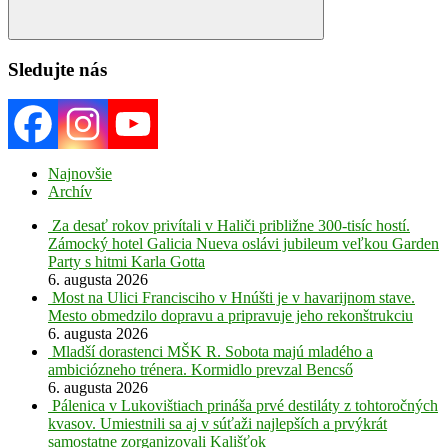
Search
Sledujte nás
Najnovšie
Archív
Za desať rokov privítali v Haliči približne 300-tisíc hostí.
Zámocký hotel Galicia Nueva oslávi jubileum veľkou Garden
Party s hitmi Karla Gotta
6. augusta 2026
Most na Ulici Francisciho v Hnúšti je v havarijnom stave.
Mesto obmedzilo dopravu a pripravuje jeho rekonštrukciu
6. augusta 2026
Mladší dorastenci MŠK R. Sobota majú mladého a
ambiciózneho trénera. Kormidlo prevzal Bencső
6. augusta 2026
Pálenica v Lukovištiach prináša prvé destiláty z tohtoročných
kvasov. Umiestnili sa aj v súťaži najlepších a prvýkrát
samostatne zorganizovali Kališťok