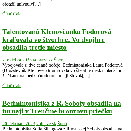
obsadil uplynulý[…]
Čítať ďalej
Talentovaná Klenovčanka Fodorová
kraľovala vo štvorhre. Vo dvojhre
obsadila tretie miesto
2. októbra 2023
vobraze.sk
Šport
Vybojovala si dve cenné trofeje. Bedmintonistka Laura Fodorová
(Družstevník Klenovec) triumfovala vo štvorhre medzi mladšími
žiačkami na medzinárodnom turnaji Slovak[…]
Čítať ďalej
Bedmintonistka z R. Soboty obsadila na
turnaji v Trenčíne bronzovú priečku
26. februára 2023
vobraze.sk
Šport
Bedmintonistka Sofia Šillingová z Rimavskej Soboty obsadila na