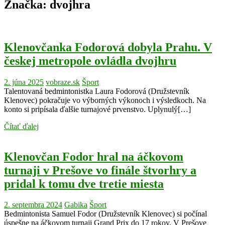
Značka:
dvojhra
Klenovčanka Fodorová dobyla Prahu. V
českej metropole ovládla dvojhru
2. júna 2025
vobraze.sk
Šport
Talentovaná bedmintonistka Laura Fodorová (Družstevník
Klenovec) pokračuje vo výborných výkonoch i výsledkoch. Na
konto si pripísala ďalšie turnajové prvenstvo. Uplynulý[…]
Čítať ďalej
Klenovčan Fodor hral na áčkovom
turnaji v Prešove vo finále štvorhry a
pridal k tomu dve tretie miesta
2. septembra 2024
Gabika
Šport
Bedmintonista Samuel Fodor (Družstevník Klenovec) si počínal
úspešne na áčkovom turnaji Grand Prix do 17 rokov. V Prešove