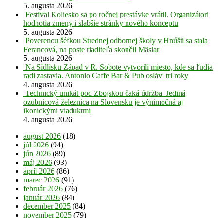
5. augusta 2026
Festival Koliesko sa po ročnej prestávke vrátil. Organizátori
hodnotia zmeny i slabšie stránky nového konceptu
5. augusta 2026
Poverenou šéfkou Strednej odbornej školy v Hnúšti sa stala
Ferancová, na poste riaditeľa skončil Mäsiar
5. augusta 2026
Na Sídlisku Západ v R. Sobote vytvorili miesto, kde sa ľudia
radi zastavia. Antonio Caffe Bar & Pub oslávi tri roky
4. augusta 2026
Technický unikát pod Zbojskou čaká údržba. Jediná
ozubnicová železnica na Slovensku je výnimočná aj
ikonickými viaduktmi
4. augusta 2026
august 2026
(18)
júl 2026
(94)
jún 2026
(89)
máj 2026
(93)
apríl 2026
(86)
marec 2026
(91)
február 2026
(76)
január 2026
(84)
december 2025
(84)
november 2025
(79)