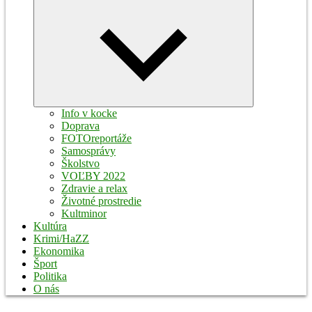
Expand
child
menu
Info v kocke
Doprava
FOTOreportáže
Samosprávy
Školstvo
VOĽBY 2022
Zdravie a relax
Životné prostredie
Kultminor
Kultúra
Krimi/HaZZ
Ekonomika
Šport
Politika
O nás