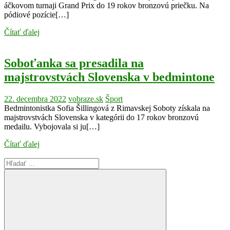
áčkovom turnaji Grand Prix do 19 rokov bronzovú priečku. Na
pódiové pozície[…]
Čítať ďalej
Soboťanka sa presadila na
majstrovstvách Slovenska v bedmintone
22. decembra 2022
vobraze.sk
Šport
Bedmintonistka Sofia Šillingová z Rimavskej Soboty získala na
majstrovstvách Slovenska v kategórii do 17 rokov bronzovú
medailu. Vybojovala si ju[…]
Čítať ďalej
Search
for: