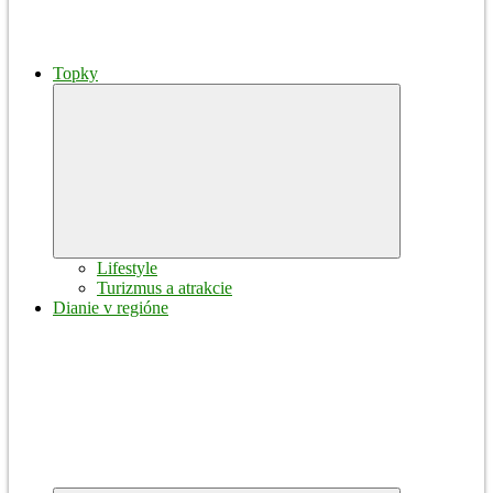
Topky
Expand
child
menu
Lifestyle
Turizmus a atrakcie
Dianie v regióne