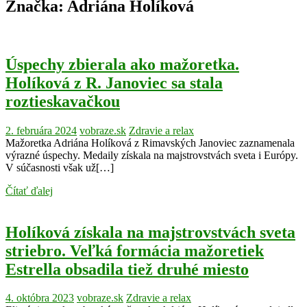
Značka:
Adriána Holíková
Úspechy zbierala ako mažoretka.
Holíková z R. Janoviec sa stala
roztieskavačkou
2. februára 2024
vobraze.sk
Zdravie a relax
Mažoretka Adriána Holíková z Rimavských Janoviec zaznamenala
výrazné úspechy. Medaily získala na majstrovstvách sveta i Európy.
V súčasnosti však už[…]
Čítať ďalej
Holíková získala na majstrovstvách sveta
striebro. Veľká formácia mažoretiek
Estrella obsadila tiež druhé miesto
4. októbra 2023
vobraze.sk
Zdravie a relax