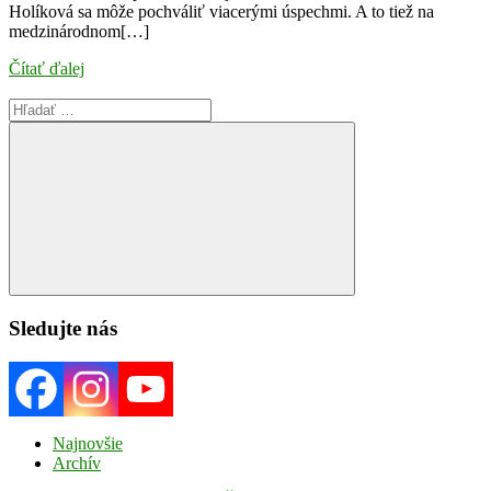
Holíková sa môže pochváliť viacerými úspechmi. A to tiež na
medzinárodnom[…]
Čítať ďalej
Search
for:
Search
Sledujte nás
Najnovšie
Archív