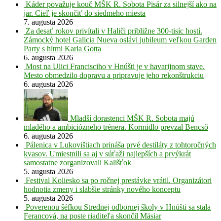
Káder považuje kouč MŠK R. Sobota Pisár za silnejší ako na
jar. Cieľ je skončiť do siedmeho miesta
7. augusta 2026
Za desať rokov privítali v Haliči približne 300-tisíc hostí.
Zámocký hotel Galicia Nueva oslávi jubileum veľkou Garden
Party s hitmi Karla Gotta
6. augusta 2026
Most na Ulici Francisciho v Hnúšti je v havarijnom stave.
Mesto obmedzilo dopravu a pripravuje jeho rekonštrukciu
6. augusta 2026
Mladší dorastenci MŠK R. Sobota majú
mladého a ambiciózneho trénera. Kormidlo prevzal Bencső
6. augusta 2026
Pálenica v Lukovištiach prináša prvé destiláty z tohtoročných
kvasov. Umiestnili sa aj v súťaži najlepších a prvýkrát
samostatne zorganizovali Kališťok
5. augusta 2026
Festival Koliesko sa po ročnej prestávke vrátil. Organizátori
hodnotia zmeny i slabšie stránky nového konceptu
5. augusta 2026
Poverenou šéfkou Strednej odbornej školy v Hnúšti sa stala
Ferancová, na poste riaditeľa skončil Mäsiar