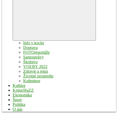
Expand
child
menu
Info v kocke
Doprava
FOTOreportáže
Samosprávy
Školstvo
VOĽBY 2022
Zdravie a relax
Životné prostredie
Kultminor
Kultúra
Krimi/HaZZ
Ekonomika
Šport
Politika
O nás