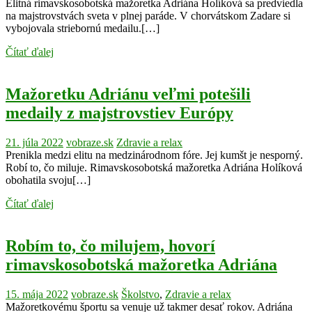
Elitná rimavskosobotská mažoretka Adriána Holíková sa predviedla
na majstrovstvách sveta v plnej paráde. V chorvátskom Zadare si
vybojovala striebornú medailu.[…]
Čítať ďalej
Mažoretku Adriánu veľmi potešili
medaily z majstrovstiev Európy
21. júla 2022
vobraze.sk
Zdravie a relax
Prenikla medzi elitu na medzinárodnom fóre. Jej kumšt je nesporný.
Robí to, čo miluje. Rimavskosobotská mažoretka Adriána Holíková
obohatila svoju[…]
Čítať ďalej
Robím to, čo milujem, hovorí
rimavskosobotská mažoretka Adriána
15. mája 2022
vobraze.sk
Školstvo
,
Zdravie a relax
Mažoretkovému športu sa venuje už takmer desať rokov. Adriána