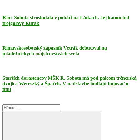
Rim. Sobota stroskotala v pohári na Látkach. Jej katom bol
trojgólový Kurák
Rimavskosobotský zápasník Vetrák debutoval na
mládežníckych majstrovstvách sveta
Starších dorastencov MŠK R. Sobota má pod palcom trénerská
dvojica Wereszký a Špaček. V nadstavbe hodlajú bojovať o
titul
Search
for: