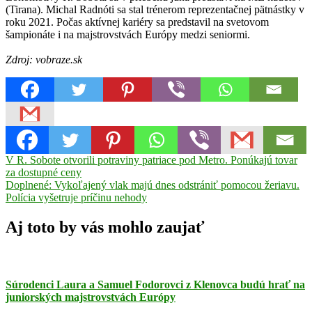
(Tirana). Michal Radnóti sa stal trénerom reprezentačnej pätnástky v
roku 2021. Počas aktívnej kariéry sa predstavil na svetovom
šampionáte i na majstrovstvách Európy medzi seniormi.
Zdroj: vobraze.sk
Navigácia
Previous
Lokomotíva
V R. Sobote otvorili potraviny patriace pod Metro. Ponúkajú tovar
Post:
Rimavská
za dostupné ceny
v
Next
Sobota
Doplnené: Vykoľajený vlak majú dnes odstrániť pomocou žeriavu.
majstrovstvá
článku
Post:
Európy
Polícia vyšetruje príčinu nehody
do
15
Aj toto by vás mohlo zaujať
rokov
Michal
Radnóti
reprezentácia
zápasenie
Súrodenci Laura a Samuel Fodorovci z Klenovca budú hrať na
juniorských majstrovstvách Európy