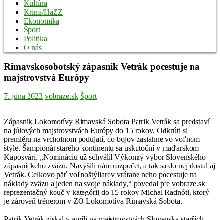
Kultúra
Krimi/HaZZ
Ekonomika
Šport
Politika
O nás
Rimavskosobotský zápasník Vetrák pocestuje na
majstrovstvá Európy
7. júna 2023
vobraze.sk
Šport
Zápasník Lokomotívy Rimavská Sobota Patrik Vetrák sa predstaví
na júlových majstrovstvách Európy do 15 rokov. Odkrúti si
premiéru na vrcholnom podujatí, do bojov zasiahne vo voľnom
štýle. Šampionát starého kontinentu sa uskutoční v maďarskom
Kaposvári. „Nomináciu už schválil Výkonný výbor Slovenského
zápasníckeho zväzu. Navýšili nám rozpočet, a tak sa do nej dostal aj
Vetrák. Celkovo päť voľnoštýliarov vrátane neho pocestuje na
náklady zväzu a jeden na svoje náklady,“ povedal pre vobraze.sk
reprezentačný kouč v kategórii do 15 rokov Michal Radnóti, ktorý
je zároveň trénerom v ZO Lokomotíva Rimavská Sobota.
Patrik Vetrák získal v apríli na majstrovstvách Slovenska starších