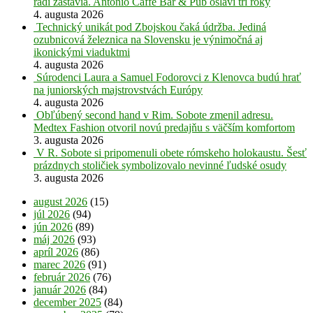
radi zastavia. Antonio Caffe Bar & Pub oslávi tri roky
4. augusta 2026
Technický unikát pod Zbojskou čaká údržba. Jediná
ozubnicová železnica na Slovensku je výnimočná aj
ikonickými viaduktmi
4. augusta 2026
Súrodenci Laura a Samuel Fodorovci z Klenovca budú hrať
na juniorských majstrovstvách Európy
4. augusta 2026
Obľúbený second hand v Rim. Sobote zmenil adresu.
Medtex Fashion otvoril novú predajňu s väčším komfortom
3. augusta 2026
V R. Sobote si pripomenuli obete rómskeho holokaustu. Šesť
prázdnych stoličiek symbolizovalo nevinné ľudské osudy
3. augusta 2026
august 2026
(15)
júl 2026
(94)
jún 2026
(89)
máj 2026
(93)
apríl 2026
(86)
marec 2026
(91)
február 2026
(76)
január 2026
(84)
december 2025
(84)