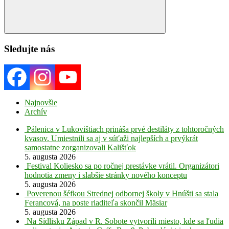
Search
Sledujte nás
Najnovšie
Archív
Pálenica v Lukovištiach prináša prvé destiláty z tohtoročných
kvasov. Umiestnili sa aj v súťaži najlepších a prvýkrát
samostatne zorganizovali Kališťok
5. augusta 2026
Festival Koliesko sa po ročnej prestávke vrátil. Organizátori
hodnotia zmeny i slabšie stránky nového konceptu
5. augusta 2026
Poverenou šéfkou Strednej odbornej školy v Hnúšti sa stala
Ferancová, na poste riaditeľa skončil Mäsiar
5. augusta 2026
Na Sídlisku Západ v R. Sobote vytvorili miesto, kde sa ľudia