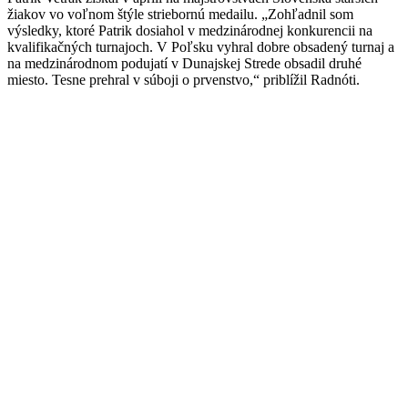
žiakov vo voľnom štýle striebornú medailu. „Zohľadnil som
výsledky, ktoré Patrik dosiahol v medzinárodnej konkurencii na
kvalifikačných turnajoch. V Poľsku vyhral dobre obsadený turnaj a
na medzinárodnom podujatí v Dunajskej Strede obsadil druhé
miesto. Tesne prehral v súboji o prvenstvo,“ priblížil Radnóti.