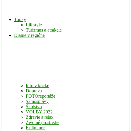
Topky
Lifestyle
Turizmus a atrakcie
Dianie v regióne
Info v kocke
Doprava
FOTOreportáže
Samosprávy
Školstvo
VOĽBY 2022
Zdravie a relax
Životné prostredie
Kultminor