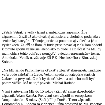
„Patrik Vetrák je veľký talent a ambiciózny zápasník. Žije
zápasením. Zažil už ako divák aj atmosféru vrcholného podujatia v
seniorskej kategórii. Trénuje poctivo a potom to aj vidieť na jeho
výsledkoch. Záleží na ňom, či bude pristupovať aj v ďalšom období
k tomuto športu vážnejšie, alebo ako to bude. Táto účasť na ME by
mu mohla z tohto pohľadu pomôcť,“ uviedol reprezentačný tréner.
Ako dodal, Vetrák navštevuje ZŠ P.K. Hostinského v Rimavskej
Sobote.
„Na ME sa ide Patrik hlavne oťukať a zbierať skúsenosti. Tradične
veľa bude záležať na žrebe. Vekom spadá do kategórie starších
žiakov iba prvý rok. O rok by tie očakávania od neho mali byť
potom väčšie. Má na to,“ povedal Michal Radnóti.
Vlani štartoval na ME do 15 rokov (Záhreb) rimavskosobotský
zápasník Adam Ramža. Predvlani zase zápolil na európskom
šampionáte do 15 rokov (Sofia) Filip Ďurčo. Tento zápasník
Lokomotívy R. Sobota sa v priebehu júna predstaví na ME kadetov