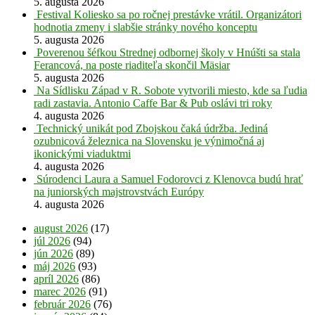
5. augusta 2026
Festival Koliesko sa po ročnej prestávke vrátil. Organizátori
hodnotia zmeny i slabšie stránky nového konceptu
5. augusta 2026
Poverenou šéfkou Strednej odbornej školy v Hnúšti sa stala
Ferancová, na poste riaditeľa skončil Mäsiar
5. augusta 2026
Na Sídlisku Západ v R. Sobote vytvorili miesto, kde sa ľudia
radi zastavia. Antonio Caffe Bar & Pub oslávi tri roky
4. augusta 2026
Technický unikát pod Zbojskou čaká údržba. Jediná
ozubnicová železnica na Slovensku je výnimočná aj
ikonickými viaduktmi
4. augusta 2026
Súrodenci Laura a Samuel Fodorovci z Klenovca budú hrať
na juniorských majstrovstvách Európy
4. augusta 2026
august 2026
(17)
júl 2026
(94)
jún 2026
(89)
máj 2026
(93)
apríl 2026
(86)
marec 2026
(91)
február 2026
(76)