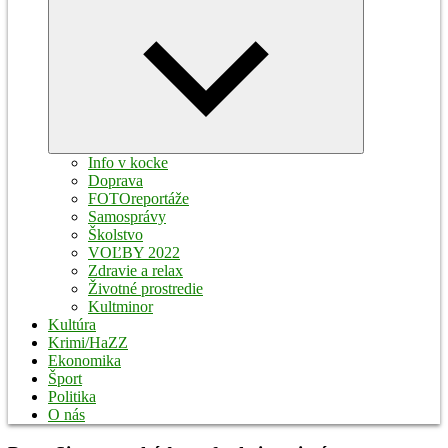
Expand
child
menu
Info v kocke
Doprava
FOTOreportáže
Samosprávy
Školstvo
VOĽBY 2022
Zdravie a relax
Životné prostredie
Kultminor
Kultúra
Krimi/HaZZ
Ekonomika
Šport
Politika
O nás