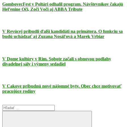
GombovecFest v Poltári odhalil program. Návštevníkov čakajú
Hel’enine Oči, Zoči Voči aj ABBA Tribute
V Revúcej pribudli ďalší kandidáti na primátora. O funkciu sa
budú uchádzať aj Zuzana Nosáľová a Marek Vrbiar
V Dome kultúry v Rim. Sobote začali s obnovou podlahy
divadelnej sály i výmeny sedadiel
V Cakove pribudnú nové nájomné byty. Obec chce motivovať
pracujúce rodiny
Search
for: