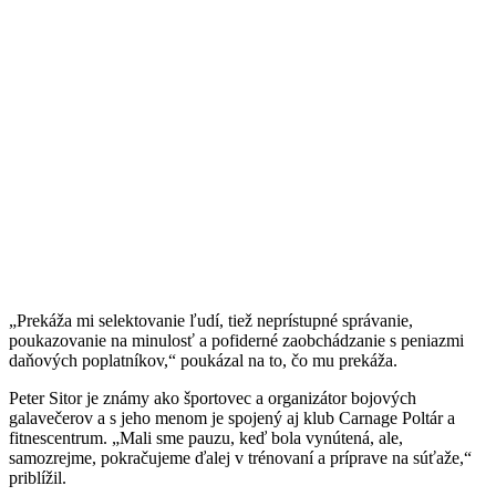
„Prekáža mi selektovanie ľudí, tiež neprístupné správanie,
poukazovanie na minulosť a pofiderné zaobchádzanie s peniazmi
daňových poplatníkov,“ poukázal na to, čo mu prekáža.
Peter Sitor je známy ako športovec a organizátor bojových
galavečerov a s jeho menom je spojený aj klub Carnage Poltár a
fitnescentrum. „Mali sme pauzu, keď bola vynútená, ale,
samozrejme, pokračujeme ďalej v trénovaní a príprave na súťaže,“
priblížil.