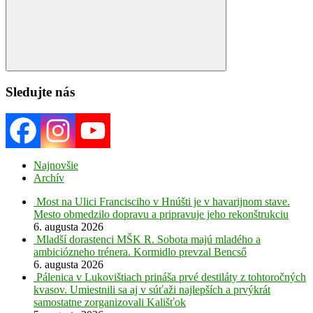
Search
Sledujte nás
Najnovšie
Archív
Most na Ulici Francisciho v Hnúšti je v havarijnom stave.
Mesto obmedzilo dopravu a pripravuje jeho rekonštrukciu
6. augusta 2026
Mladší dorastenci MŠK R. Sobota majú mladého a
ambiciózneho trénera. Kormidlo prevzal Bencső
6. augusta 2026
Pálenica v Lukovištiach prináša prvé destiláty z tohtoročných
kvasov. Umiestnili sa aj v súťaži najlepších a prvýkrát
samostatne zorganizovali Kališťok