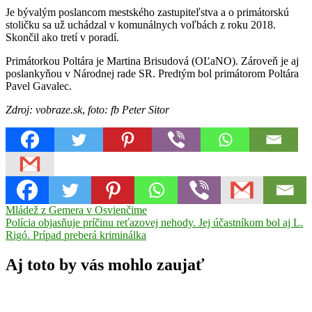
Je bývalým poslancom mestského zastupiteľstva a o primátorskú
stoličku sa už uchádzal v komunálnych voľbách z roku 2018.
Skončil ako tretí v poradí.
Primátorkou Poltára je Martina Brisudová (OĽaNO). Zároveň je aj
poslankyňou v Národnej rade SR. Predtým bol primátorom Poltára
Pavel Gavalec.
Zdroj: vobraze.sk
,
foto: fb Peter Sitor
Navigácia
Previous
kandidát
Mládež z Gemera v Osvienčime
Peter
Post:
Next
Sitor
Polícia objasňuje príčinu reťazovej nehody. Jej účastníkom bol aj L.
Poltár
primátor
v
Post:
Rigó. Prípad preberá kriminálka
článku
Aj toto by vás mohlo zaujať