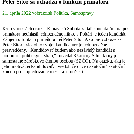
Peter Sitor sa uchádza o funkciu primátora
21. apríla 2022
vobraze.sk
Politika
,
Samosprávy
Kým v mestách okresu Rimavská Sobota zatiaľ kandidatúru na post
primátora neohlásil jednoznačne nikto, v Poltári je jeden kandidát.
Záujem o funkciu primátora má Peter Sitor. Ako pre vobraze.sk
Peter Sitor uviedol, o svojej kandidatúre je jednoznačne
presvedčený. „Kandidovať budem ako nezávislý kandidát s
podporou politických strán,“ povedal 37-ročný Sitor, ktorý je
samostatne zárobkovo činnou osobou (SZČO). Na otázku, aká je
jeho motivácia kandidovať, uviedol, že chce uskutočniť skutočnú
zmenu pre napredovanie mesta a jeho častí.