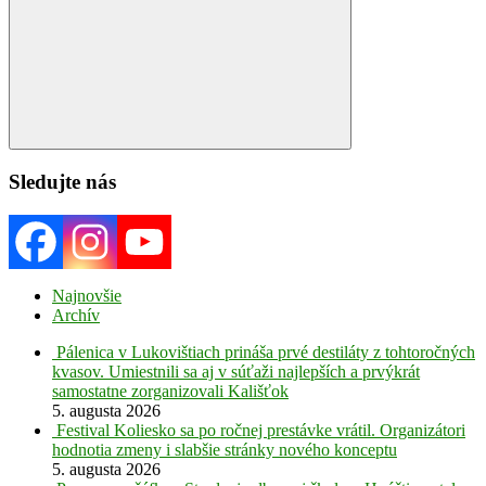
Search
Sledujte nás
Najnovšie
Archív
Pálenica v Lukovištiach prináša prvé destiláty z tohtoročných
kvasov. Umiestnili sa aj v súťaži najlepších a prvýkrát
samostatne zorganizovali Kališťok
5. augusta 2026
Festival Koliesko sa po ročnej prestávke vrátil. Organizátori
hodnotia zmeny i slabšie stránky nového konceptu
5. augusta 2026