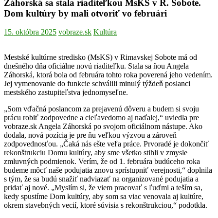
Záhorská sa stala riaditeľkou MsKS v R. Sobote.
Dom kultúry by mali otvoriť vo februári
15. októbra 2025
vobraze.sk
Kultúra
Mestské kultúrne stredisko (MsKS) v Rimavskej Sobote má od
dnešného dňa oficiálne novú riaditeľku. Stala sa ňou Angela
Záhorská, ktorá bola od februára tohto roka poverená jeho vedením.
Jej vymenovanie do funkcie schválili minulý týždeň poslanci
mestského zastupiteľstva jednomyseľne.
„Som vďačná poslancom za prejavenú dôveru a budem si svoju
prácu robiť zodpovedne a cieľavedomo aj naďalej,“ uviedla pre
vobraze.sk Angela Záhorská po svojom oficiálnom nástupe. Ako
dodala, nová pozícia je pre ňu veľkou výzvou a zároveň
zodpovednosťou. „Čaká nás ešte veľa práce. Prvoradé je dokončiť
rekonštrukciu Domu kultúry, aby sme všetko stihli v zmysle
zmluvných podmienok. Verím, že od 1. februára budúceho roka
budeme môcť naše podujatia znovu sprístupniť verejnosti,“ doplnila
s tým, že sa budú snažiť nadviazať na organizované podujatia a
pridať aj nové. „Myslím si, že viem pracovať s ľuďmi a teším sa,
kedy spustíme Dom kultúry, aby som sa viac venovala aj kultúre,
okrem stavebných vecií, ktoré súvisia s rekonštrukciou,“ podotkla.