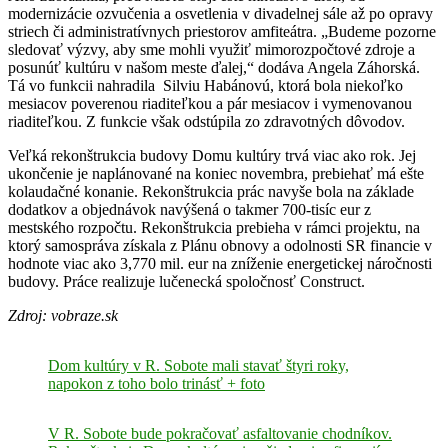
modernizácie ozvučenia a osvetlenia v divadelnej sále až po opravy
striech či administratívnych priestorov amfiteátra. „Budeme pozorne
sledovať výzvy, aby sme mohli využiť mimorozpočtové zdroje a
posunúť kultúru v našom meste ďalej,“ dodáva Angela Záhorská.
Tá vo funkcii nahradila Silviu Habánovú, ktorá bola niekoľko
mesiacov poverenou riaditeľkou a pár mesiacov i vymenovanou
riaditeľkou. Z funkcie však odstúpila zo zdravotných dôvodov.
Veľká rekonštrukcia budovy Domu kultúry trvá viac ako rok. Jej
ukončenie je naplánované na koniec novembra, prebiehať má ešte
kolaudačné konanie. Rekonštrukcia prác navyše bola na základe
dodatkov a objednávok navýšená o takmer 700-tisíc eur z
mestského rozpočtu. Rekonštrukcia prebieha v rámci projektu, na
ktorý samospráva získala z Plánu obnovy a odolnosti SR financie v
hodnote viac ako 3,770 mil. eur na zníženie energetickej náročnosti
budovy. Práce realizuje lučenecká spoločnosť Construct.
Zdroj: vobraze.sk
Dom kultúry v R. Sobote mali stavať štyri roky,
napokon z toho bolo trinásť + foto
V R. Sobote bude pokračovať asfaltovanie chodníkov.