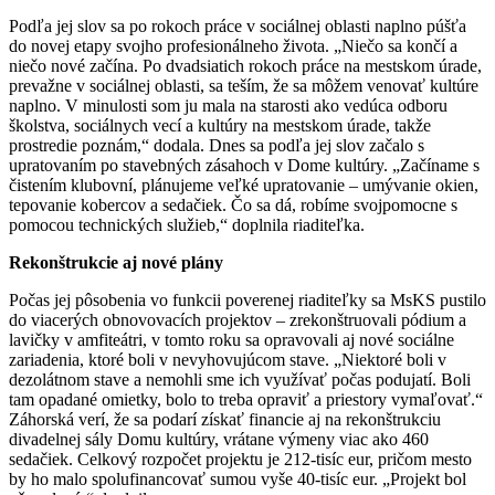
Podľa jej slov sa po rokoch práce v sociálnej oblasti naplno púšťa
do novej etapy svojho profesionálneho života. „Niečo sa končí a
niečo nové začína. Po dvadsiatich rokoch práce na mestskom úrade,
prevažne v sociálnej oblasti, sa teším, že sa môžem venovať kultúre
naplno. V minulosti som ju mala na starosti ako vedúca odboru
školstva, sociálnych vecí a kultúry na mestskom úrade, takže
prostredie poznám,“ dodala. Dnes sa podľa jej slov začalo s
upratovaním po stavebných zásahoch v Dome kultúry. „Začíname s
čistením klubovní, plánujeme veľké upratovanie – umývanie okien,
tepovanie kobercov a sedačiek. Čo sa dá, robíme svojpomocne s
pomocou technických služieb,“ doplnila riaditeľka.
Rekonštrukcie aj nové plány
Počas jej pôsobenia vo funkcii poverenej riaditeľky sa MsKS pustilo
do viacerých obnovovacích projektov – zrekonštruovali pódium a
lavičky v amfiteátri, v tomto roku sa opravovali aj nové sociálne
zariadenia, ktoré boli v nevyhovujúcom stave. „Niektoré boli v
dezolátnom stave a nemohli sme ich využívať počas podujatí. Boli
tam opadané omietky, bolo to treba opraviť a priestory vymaľovať.“
Záhorská verí, že sa podarí získať financie aj na rekonštrukciu
divadelnej sály Domu kultúry, vrátane výmeny viac ako 460
sedačiek. Celkový rozpočet projektu je 212-tisíc eur, pričom mesto
by ho malo spolufinancovať sumou vyše 40-tisíc eur. „Projekt bol