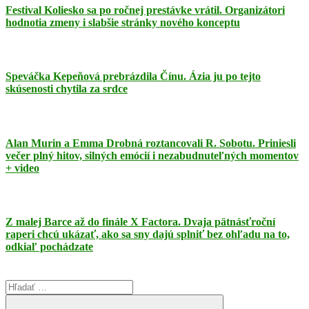
Festival Koliesko sa po ročnej prestávke vrátil. Organizátori
hodnotia zmeny i slabšie stránky nového konceptu
Speváčka Kepeňová prebrázdila Čínu. Ázia ju po tejto
skúsenosti chytila za srdce
Alan Murin a Emma Drobná roztancovali R. Sobotu. Priniesli
večer plný hitov, silných emócií i nezabudnuteľných momentov
+ video
Z malej Barce až do finále X Factora. Dvaja pätnásťroční
raperi chcú ukázať, ako sa sny dajú splniť bez ohľadu na to,
odkiaľ pochádzate
Search
for: