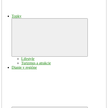
Topky
Expand
child
menu
Lifestyle
Turizmus a atrakcie
Dianie v regióne