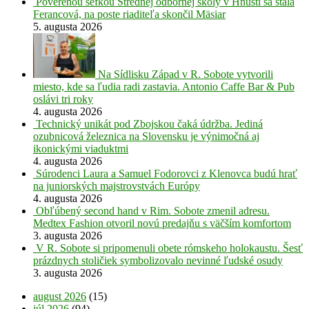
Poverenou šéfkou Strednej odbornej školy v Hnúšti sa stala
Ferancová, na poste riaditeľa skončil Mäsiar
5. augusta 2026
Na Sídlisku Západ v R. Sobote vytvorili
miesto, kde sa ľudia radi zastavia. Antonio Caffe Bar & Pub
oslávi tri roky
4. augusta 2026
Technický unikát pod Zbojskou čaká údržba. Jediná
ozubnicová železnica na Slovensku je výnimočná aj
ikonickými viaduktmi
4. augusta 2026
Súrodenci Laura a Samuel Fodorovci z Klenovca budú hrať
na juniorských majstrovstvách Európy
4. augusta 2026
Obľúbený second hand v Rim. Sobote zmenil adresu.
Medtex Fashion otvoril novú predajňu s väčším komfortom
3. augusta 2026
V R. Sobote si pripomenuli obete rómskeho holokaustu. Šesť
prázdnych stoličiek symbolizovalo nevinné ľudské osudy
3. augusta 2026
august 2026
(15)
júl 2026
(94)