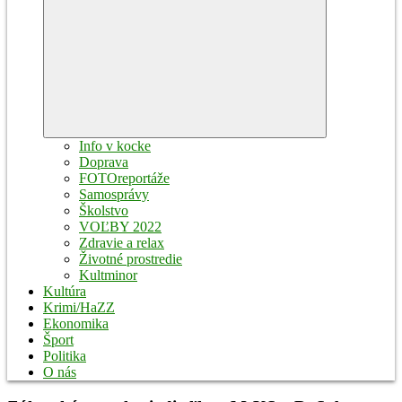
Expand
child
menu
Info v kocke
Doprava
FOTOreportáže
Samosprávy
Školstvo
VOĽBY 2022
Zdravie a relax
Životné prostredie
Kultminor
Kultúra
Krimi/HaZZ
Ekonomika
Šport
Politika
O nás