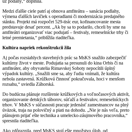
už podaný,“ doplnila.
Medzi ďalšie ciele patrí aj obnova amfiteátra – sanácia podlahy,
výmena ďalších lavičiek s operadlami či modernizácia predajného
stánku. Projekt má rozpočet 529-tisíc eur, kofinancovanie mesta
predstavuje desať percent. „Ak by sa to podarilo, chceli by sme na
amfiteátri organizovať viac podujatí – festivaly, remeselnícke trhy či
letné premietania,“ priblížila riaditeľka.
Kultúra napriek rekonštrukcii žila
Aj počas rozsiahlych stavebných prác sa MsKS snažilo zabezpečiť
kultúrny život v meste. Podujatia sa presunuli do kina Orbis či na
amfiteáter, aby obyvatelia Rimavskej Soboty nepocítili úplný
výpadok kultúry. „Snažili sme sa, aby ľudia vnímali, že kultúra
nebola zastavená. Krúžková činnosť pokračovala, hoci v menšom
rozsahu,“ uviedla Záhorská.
Do budúcna plánuje rozšírenie krúžkových a voľnočasových aktivít,
organizovanie detských táborov, súťaží a festivalov, remeselníckych
trhov. V MsKS v súčasnosti pracuje jedenásť zamestnancov na plný
úväzok, traja na polovičný a piati na dohodu. „Nie je nás veľa, preto
plánujem prijať ešte technika a umelecko-záujmového pracovníka,“
spresnila riaditeľka.
Ako zdôraznila, pred MsKS stojí ešte množstvo úloh, od