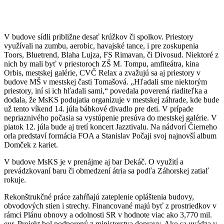
V budove sídli približne desať krúžkov či spolkov. Priestory
využívali na zumbu, aerobic, havajské tance, i pre zoskupenia
Toors, Bluetrend, Blaha Lujza, FS Rimavan, či Divosud. Niektoré z
nich by mali byť v priestoroch ZŠ M. Tompu, amfiteátra, kina
Orbis, mestskej galérie, CVČ Relax a zvažujú sa aj priestory v
budove MŠ v mestskej časti Tomašová. „Hľadali sme niektorým
priestory, iní si ich hľadali sami,“ povedala poverená riaditeľka a
dodala, že MsKS podujatia organizuje v mestskej záhrade, kde bude
už tento víkend 14. júla bábkové divadlo pre deti. V prípade
nepriaznivého počasia sa vystúpenie presúva do mestskej galérie. V
piatok 12. júla bude aj tretí koncert Jazztivalu. Na nádvorí Čierneho
orla predstaví formácia FOA a Stanislav Počaji svoj najnovší album
Domček z kariet.
V budove MsKS je v prenájme aj bar Dekáč. O využití a
prevádzkovaní baru či obmedzení átria sa podľa Záhorskej zatiaľ
rokuje.
Rekonštrukčné práce zahŕňajú zateplenie opláštenia budovy,
obvodových stien i strechy. Financované majú byť z prostriedkov v
rámci Plánu obnovy a odolnosti SR v hodnote viac ako 3,770 mil.
eur. Projekt bol podporený z ministerstva dopravy. Ako sa uvádza v