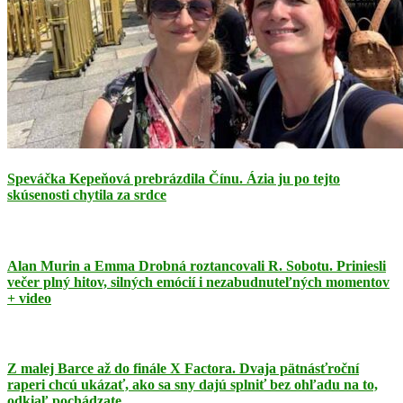
Speváčka Kepeňová prebrázdila Čínu. Ázia ju po tejto
skúsenosti chytila za srdce
Alan Murin a Emma Drobná roztancovali R. Sobotu. Priniesli
večer plný hitov, silných emócií i nezabudnuteľných momentov
+ video
Z malej Barce až do finále X Factora. Dvaja pätnásťroční
raperi chcú ukázať, ako sa sny dajú splniť bez ohľadu na to,
odkiaľ pochádzate