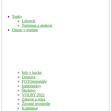
Topky
Lifestyle
Turizmus a atrakcie
Dianie v regióne
Info v kocke
Doprava
FOTOreportáže
Samosprávy
Školstvo
VOĽBY 2022
Zdravie a relax
Životné prostredie
Kultminor