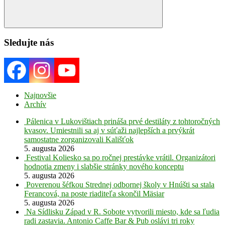
Search
Sledujte nás
Najnovšie
Archív
Pálenica v Lukovištiach prináša prvé destiláty z tohtoročných
kvasov. Umiestnili sa aj v súťaži najlepších a prvýkrát
samostatne zorganizovali Kališťok
5. augusta 2026
Festival Koliesko sa po ročnej prestávke vrátil. Organizátori
hodnotia zmeny i slabšie stránky nového konceptu
5. augusta 2026
Poverenou šéfkou Strednej odbornej školy v Hnúšti sa stala
Ferancová, na poste riaditeľa skončil Mäsiar
5. augusta 2026
Na Sídlisku Západ v R. Sobote vytvorili miesto, kde sa ľudia
radi zastavia. Antonio Caffe Bar & Pub oslávi tri roky