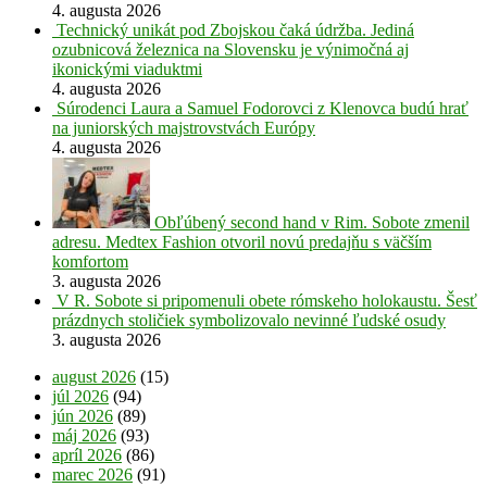
4. augusta 2026
Technický unikát pod Zbojskou čaká údržba. Jediná
ozubnicová železnica na Slovensku je výnimočná aj
ikonickými viaduktmi
4. augusta 2026
Súrodenci Laura a Samuel Fodorovci z Klenovca budú hrať
na juniorských majstrovstvách Európy
4. augusta 2026
Obľúbený second hand v Rim. Sobote zmenil
adresu. Medtex Fashion otvoril novú predajňu s väčším
komfortom
3. augusta 2026
V R. Sobote si pripomenuli obete rómskeho holokaustu. Šesť
prázdnych stoličiek symbolizovalo nevinné ľudské osudy
3. augusta 2026
august 2026
(15)
júl 2026
(94)
jún 2026
(89)
máj 2026
(93)
apríl 2026
(86)
marec 2026
(91)