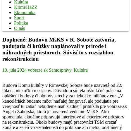
Kultúra
Krimi/HaZZ
Ekonomika
Šport
Politika
O nás
Doplnené: Budovu MsKS v R. Sobote zatvoria,
podujatia či krúžky naplánovali v prírode i
náhradných priestoroch. Súvisí to s rozsiahlou
rekonštrukciou
10. júla 2024
vobraze.sk
Samosprávy
,
Kultúra
Budova Domu kultúry v Rimavskej Sobote bude uzavretá od 22.
júla na niekoľko mesiacov. Dôvodom sú rekonštrukčné práce na
opláštení budovy či obnovy strechy za niekoľko miliónov eur. „V
kanceláriách budeme môcť naďalej fungovať, ale podujatia pre
verejnosť tu zatiaľ nebudeme mať žiadne,“ priblížila pre vobraze.sk
Angela Záhorská, ktorá je poverená vedením MsKS. Ako
spomenula, aktuálne pripravujú interiérové aj exteriérové priestory
na rekonštrukciu. Okolo budovy majú pracovníci TSM orezať
konáre a zeleň vo vzdialenosti do približne 2,5 metra, odstránený