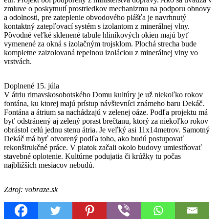
zmluve o poskytnutí prostriedkov mechanizmu na podporu obnovy
a odolnosti, pre zateplenie obvodového plášťa je navrhnutý
kontaktný zatepľovací systém s izolantom z minerálnej vlny.
Pôvodné veľké sklenené tabule hliníkových okien majú byť
vymenené za okná s izolačným trojsklom. Plochá strecha bude
kompletne zaizolovaná tepelnou izoláciou z minerálnej vlny vo
vrstvách.
Doplnené 15. júla
V átriu rimavskosobotského Domu kultúry je už niekoľko rokov
fontána, ku ktorej majú prístup návštevníci známeho baru Dekáč.
Fontána a átrium sa nachádzajú v zelenej oáze. Podľa projektu má
byť odstránený aj zelený porast brečtanu, ktorý za niekoľko rokov
obrástol celú jednu stenu átria. Je veľký asi 11x14metrov. Samotný
Dekáč má byť otvorený podľa toho, ako budú postupovať
rekonštrukčné práce. V piatok začali okolo budovy umiestňovať
stavebné oplotenie. Kultúrne podujatia či krúžky tu počas
najbližších mesiacov nebudú.
Zdroj: vobraze.sk