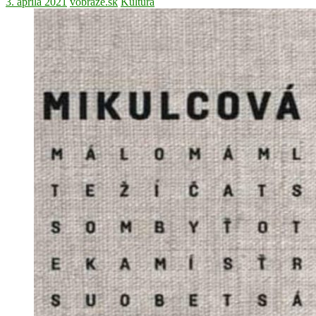
3. apríla 2021
vobraze.sk
Kultúra