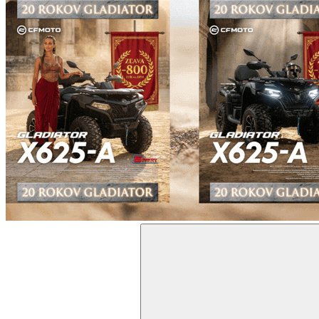
Search
for: