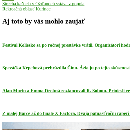
Navigácia
Previous
Zuzana
Strecha kaštiela v Ožďanoch vstáva z popola
Post:
Next
Mikulcová
Rekreačná oblasť Kurinec
v
Post:
článku
Aj toto by vás mohlo zaujať
Festival Koliesko sa po ročnej prestávke vrátil. Organizátori ho
Speváčka Kepeňová prebrázdila Čínu. Ázia ju po tejto skúsenosti
Alan Murin a Emma Drobná roztancovali R. Sobotu. Priniesli ve
Z malej Barce až do finále X Factora. Dvaja pätnásťroční raperi