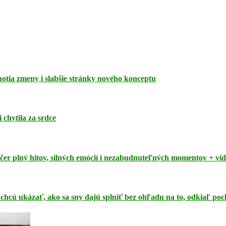
dnotia zmeny i slabšie stránky nového konceptu
 chytila za srdce
čer plný hitov, silných emócií i nezabudnuteľných momentov + vi
 chcú ukázať, ako sa sny dajú splniť bez ohľadu na to, odkiaľ po