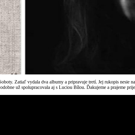
ty. Zatiaľ vydala dva albumy a pripravuje tretí. Jej rukopis nesie na
 Podobne už spolupracovala aj s Luciou Bílou. Ďakujeme a prajeme pr