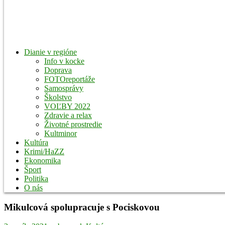
Dianie v regióne
Info v kocke
Doprava
FOTOreportáže
Samosprávy
Školstvo
VOĽBY 2022
Zdravie a relax
Životné prostredie
Kultminor
Kultúra
Krimi/HaZZ
Ekonomika
Šport
Politika
O nás
Mikulcová spolupracuje s Pociskovou