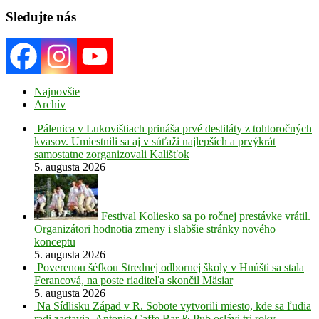
Sledujte nás
Najnovšie
Archív
Pálenica v Lukovištiach prináša prvé destiláty z tohtoročných
kvasov. Umiestnili sa aj v súťaži najlepších a prvýkrát
samostatne zorganizovali Kališťok
5. augusta 2026
Festival Koliesko sa po ročnej prestávke vrátil.
Organizátori hodnotia zmeny i slabšie stránky nového
konceptu
5. augusta 2026
Poverenou šéfkou Strednej odbornej školy v Hnúšti sa stala
Ferancová, na poste riaditeľa skončil Mäsiar
5. augusta 2026
Na Sídlisku Západ v R. Sobote vytvorili miesto, kde sa ľudia
radi zastavia. Antonio Caffe Bar & Pub oslávi tri roky