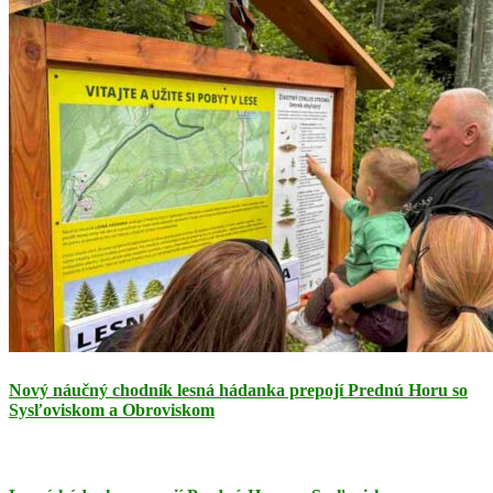
Nový náučný chodník lesná hádanka prepojí Prednú Horu so
Sysľoviskom a Obroviskom