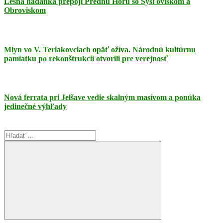
Lesná hádanka prepojí Prednú Horu so Sysľoviskom a
Obroviskom
Mlyn vo V. Teriakovciach opäť ožíva. Národnú kultúrnu
pamiatku po rekonštrukcii otvorili pre verejnosť
Nová ferrata pri Jelšave vedie skalným masívom a ponúka
jedinečné výhľady
Search
for:
Search