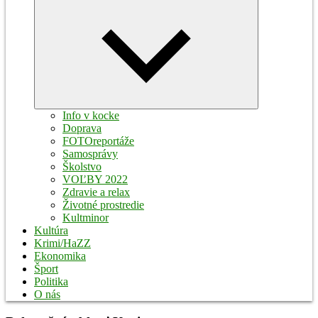
Expand
child
menu
Info v kocke
Doprava
FOTOreportáže
Samosprávy
Školstvo
VOĽBY 2022
Zdravie a relax
Životné prostredie
Kultminor
Kultúra
Krimi/HaZZ
Ekonomika
Šport
Politika
O nás