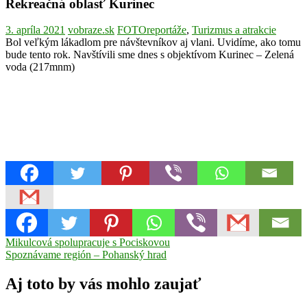
Rekreačná oblasť Kurinec
3. apríla 2021
vobraze.sk
FOTOreportáže
,
Turizmus a atrakcie
Bol veľkým lákadlom pre návštevníkov aj vlani. Uvidíme, ako tomu
bude tento rok. Navštívili sme dnes s objektívom Kurinec – Zelená
voda (217mnm)
Navigácia
Previous
Kurinec
Mikulcová spolupracuje s Pociskovou
Rekreačná
Post:
Next
oblasť
Spoznávame región – Pohanský hrad
Rimavská
v
Post:
Sobota
vodná
článku
nádrž
Aj toto by vás mohlo zaujať