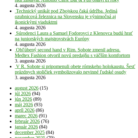
4. augusta 2026
Technický unikát pod Zbojskou čaká údržba. Jediná
ozubnicová železnica na Slovensku je výnimočná aj
ikonickými viaduktmi
4. augusta 2026
Súrodenci Laura a Samuel Fodorovci z Klenovca budú hrať
na juniorských majstrovstvách Európy
4. augusta 2026
Obľúbený second hand v Rim. Sobote zmenil adresu.
Medtex Fashion otvoril novú predajňu s väčším komfortom
3. augusta 2026
V R. Sobote si pripomenuli obete rómskeho holokaustu. Šesť
prázdnych stoličiek symbolizovalo nevinné ľudské osudy
3. augusta 2026
august 2026
(15)
júl 2026
(94)
jún 2026
(89)
máj 2026
(93)
apríl 2026
(86)
marec 2026
(91)
február 2026
(76)
január 2026
(84)
december 2025
(84)
november 2025
(79)