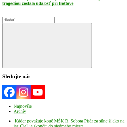
tragédiou zostala udalosť pri Bottove
Search
for:
Search
Sledujte nás
Najnovšie
Archív
Káder považuje kouč MŠK R. Sobota Pisár za silnejší ako na
jar. Cieľ je skončiť do siedmeho miesta