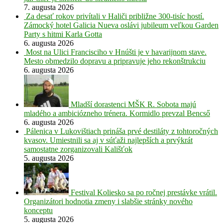
7. augusta 2026
Za desať rokov privítali v Haliči približne 300-tisíc hostí.
Zámocký hotel Galicia Nueva oslávi jubileum veľkou Garden
Party s hitmi Karla Gotta
6. augusta 2026
Most na Ulici Francisciho v Hnúšti je v havarijnom stave.
Mesto obmedzilo dopravu a pripravuje jeho rekonštrukciu
6. augusta 2026
Mladší dorastenci MŠK R. Sobota majú
mladého a ambiciózneho trénera. Kormidlo prevzal Bencső
6. augusta 2026
Pálenica v Lukovištiach prináša prvé destiláty z tohtoročných
kvasov. Umiestnili sa aj v súťaži najlepších a prvýkrát
samostatne zorganizovali Kališťok
5. augusta 2026
Festival Koliesko sa po ročnej prestávke vrátil.
Organizátori hodnotia zmeny i slabšie stránky nového
konceptu
5. augusta 2026