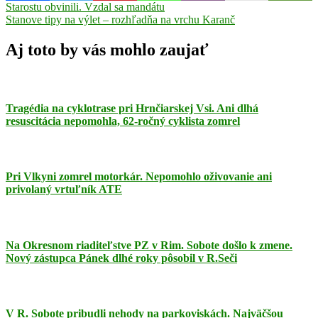
Navigácia
Previous
Bátka
Starostu obvinili. Vzdal sa mandátu
HaZZ
kamión
obecný
Post:
Next
úrad
Stanove tipy na výlet – rozhľadňa na vrchu Karanč
poľadovica
v
Post:
článku
Aj toto by vás mohlo zaujať
Tragédia na cyklotrase pri Hrnčiarskej Vsi. Ani dlhá
resuscitácia nepomohla, 62-ročný cyklista zomrel
Pri Vlkyni zomrel motorkár. Nepomohlo oživovanie ani
privolaný vrtuľník ATE
Na Okresnom riaditeľstve PZ v Rim. Sobote došlo k zmene.
Nový zástupca Pánek dlhé roky pôsobil v R.Seči
V R. Sobote pribudli nehody na parkoviskách. Najväčšou