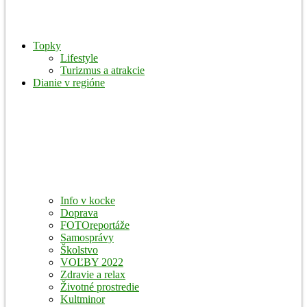
Topky
Lifestyle
Turizmus a atrakcie
Dianie v regióne
Info v kocke
Doprava
FOTOreportáže
Samosprávy
Školstvo
VOĽBY 2022
Zdravie a relax
Životné prostredie
Kultminor