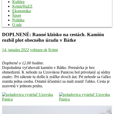
Kultúra
Krimi/HaZZ
Ekonomika
Šport
Politika
O nás
DOPLNENÉ: Ranné klzisko na cestách. Kamión
rozbil plot obecného úradu v Bátke
14. januára 2022
vobraze.sk
Krimi
Doplnené o 12.00 hodine.
Dopoludnia vyťahovali kamión v Bátke. Premávka je bez
obmedzení. K nehode za Uzovskou Panicou bol privolaný aj súdny
znalec. Pri zákrute tu došlo k zrážke dvoch áut. Pri nehode sa ťažko
zranila jedna osoba. Ostatní účastníci sa mali zraniť ľahko. Cesta je
uzavretá v jednom pruhu.