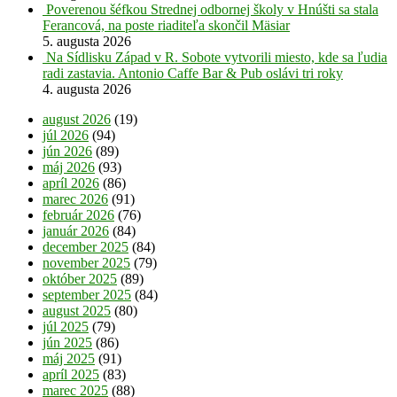
Poverenou šéfkou Strednej odbornej školy v Hnúšti sa stala
Ferancová, na poste riaditeľa skončil Mäsiar
5. augusta 2026
Na Sídlisku Západ v R. Sobote vytvorili miesto, kde sa ľudia
radi zastavia. Antonio Caffe Bar & Pub oslávi tri roky
4. augusta 2026
august 2026
(19)
júl 2026
(94)
jún 2026
(89)
máj 2026
(93)
apríl 2026
(86)
marec 2026
(91)
február 2026
(76)
január 2026
(84)
december 2025
(84)
november 2025
(79)
október 2025
(89)
september 2025
(84)
august 2025
(80)
júl 2025
(79)
jún 2025
(86)
máj 2025
(91)
apríl 2025
(83)
marec 2025
(88)