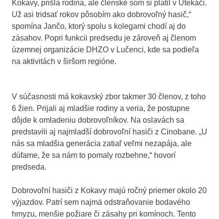
Kokavy, prišla rodina, ale členské som si platil v Utekáči.
Už asi tridsať rokov pôsobím ako dobrovoľný hasič,“
spomína Jančo, ktorý spolu s kolegami chodí aj do
zásahov. Popri funkcii predsedu je zároveň aj členom
územnej organizácie DHZO v Lučenci, kde sa podieľa
na aktivitách v širšom regióne.
V súčasnosti má kokavský zbor takmer 30 členov, z toho
6 žien. Prijali aj mladšie rodiny a veria, že postupne
dôjde k omladeniu dobrovoľníkov. Na oslavách sa
predstavili aj najmladší dobrovoľní hasiči z Cinobane. „U
nás sa mladšia generácia zatiaľ veľmi nezapája, ale
dúfame, že sa nám to pomaly rozbehne,“ hovorí
predseda.
Dobrovoľní hasiči z Kokavy majú ročný priemer okolo 20
výjazdov. Patrí sem najmä odstraňovanie bodavého
hmyzu, menšie požiare či zásahy pri komínoch. Tento