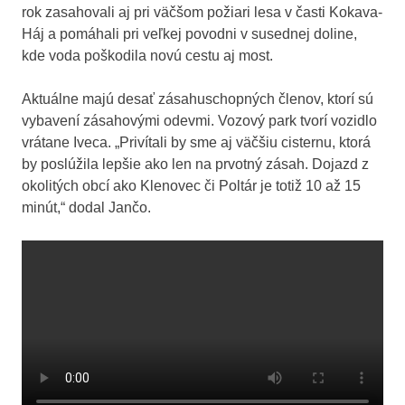
rok zasahovali aj pri väčšom požiari lesa v časti Kokava-
Háj a pomáhali pri veľkej povodni v susednej doline,
kde voda poškodila novú cestu aj most.
Aktuálne majú desať zásahuschopných členov, ktorí sú
vybavení zásahovými odevmi. Vozový park tvorí vozidlo
vrátane Iveca. „Privítali by sme aj väčšiu cisternu, ktorá
by poslúžila lepšie ako len na prvotný zásah. Dojazd z
okolitých obcí ako Klenovec či Poltár je totiž 10 až 15
minút,“ dodal Jančo.