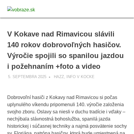
Skip
vobraze.sk
to
MENU
Správy
content
z
Gemera,
V Kokave nad Rimavicou slávili
Malohontu
a
140 rokov dobrovoľných hasičov.
Novohradu
Výročie spojili so spanilou jazdou
i požehnaním +foto a video
5. SEPTEMBRA 2025
VOBRAZE.SK
HAZZ
,
INFO V KOCKE
Dobrovoľní hasiči z Kokavy nad Rimavicou si počas
uplynulého víkendu pripomenuli 140. výročie založenia
svojho zboru. Oslavy sa niesli v duchu tradície i vďaky –
nechýbala slávnostná bohoslužba, spanilá jazda
historickej i súčasnej techniky a najmä posvätenie sochy
sv. Floriána, patróna hasičov, ktorá bude umiestnená na