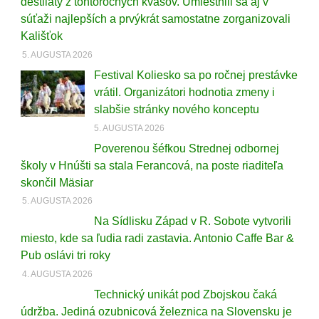
destiláty z tohtoročných kvasov. Umiestnili sa aj v
súťaži najlepších a prvýkrát samostatne zorganizovali
Kališťok
5. AUGUSTA 2026
Festival Koliesko sa po ročnej prestávke
vrátil. Organizátori hodnotia zmeny i
slabšie stránky nového konceptu
5. AUGUSTA 2026
Poverenou šéfkou Strednej odbornej
školy v Hnúšti sa stala Ferancová, na poste riaditeľa
skončil Mäsiar
5. AUGUSTA 2026
Na Sídlisku Západ v R. Sobote vytvorili
miesto, kde sa ľudia radi zastavia. Antonio Caffe Bar &
Pub oslávi tri roky
4. AUGUSTA 2026
Technický unikát pod Zbojskou čaká
údržba. Jediná ozubnicová železnica na Slovensku je