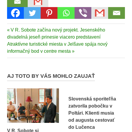
Previous
V R. Sobote začína nový projekt. Jesenského
Navigácia
Post:
divadelná jeseň prinesie viacero predstavení
v
Next
Atraktívne turistické miesta v Jelšave spája nový
Post:
informačný bod v centre mesta
článku
AJ TOTO BY VÁS MOHLO ZAUJAŤ
Slovenská sporiteľňa
zatvorila pobočku v
Poltári. Klienti musia
od augusta cestovať
do Lučenca
V R. Sobote si