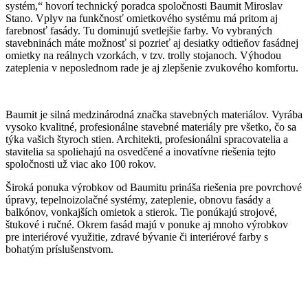
systém,“ hovorí technický poradca spoločnosti Baumit Miroslav
Stano. Vplyv na funkčnosť omietkového systému má pritom aj
farebnosť fasády. Tu dominujú svetlejšie farby. Vo vybraných
stavebninách máte možnosť si pozrieť aj desiatky odtieňov fasádnej
omietky na reálnych vzorkách, v tzv. trolly stojanoch. Výhodou
zateplenia v neposlednom rade je aj zlepšenie zvukového komfortu.
Baumit je silná medzinárodná značka stavebných materiálov. Vyrába
vysoko kvalitné, profesionálne stavebné materiály pre všetko, čo sa
týka vašich štyroch stien. Architekti, profesionálni spracovatelia a
stavitelia sa spoliehajú na osvedčené a inovatívne riešenia tejto
spoločnosti už viac ako 100 rokov.
Široká ponuka výrobkov od Baumitu prináša riešenia pre povrchové
úpravy, tepelnoizolačné systémy, zateplenie, obnovu fasády a
balkónov, vonkajších omietok a stierok. Tie ponúkajú strojové,
štukové i ručné. Okrem fasád majú v ponuke aj mnoho výrobkov
pre interiérové využitie, zdravé bývanie či interiérové farby s
bohatým príslušenstvom.