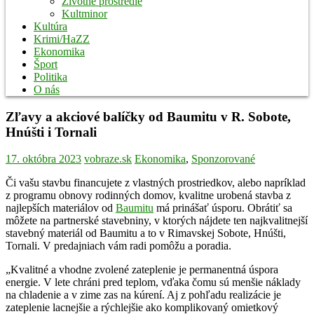
Životné prostredie
Kultminor
Kultúra
Krimi/HaZZ
Ekonomika
Šport
Politika
O nás
Zľavy a akciové balíčky od Baumitu v R. Sobote,
Hnúšti i Tornali
17. októbra 2023
vobraze.sk
Ekonomika
,
Sponzorované
Či vašu stavbu financujete z vlastných prostriedkov, alebo napríklad
z programu obnovy rodinných domov, kvalitne urobená stavba z
najlepších materiálov od
Baumitu
má prinášať úsporu. Obrátiť sa
môžete na partnerské stavebniny, v ktorých nájdete ten najkvalitnejší
stavebný materiál od Baumitu a to v Rimavskej Sobote, Hnúšti,
Tornali. V predajniach vám radi pomôžu a poradia.
„Kvalitné a vhodne zvolené zateplenie je permanentná úspora
energie. V lete chráni pred teplom, vďaka čomu sú menšie náklady
na chladenie a v zime zas na kúrení. Aj z pohľadu realizácie je
zateplenie lacnejšie a rýchlejšie ako komplikovaný omietkový