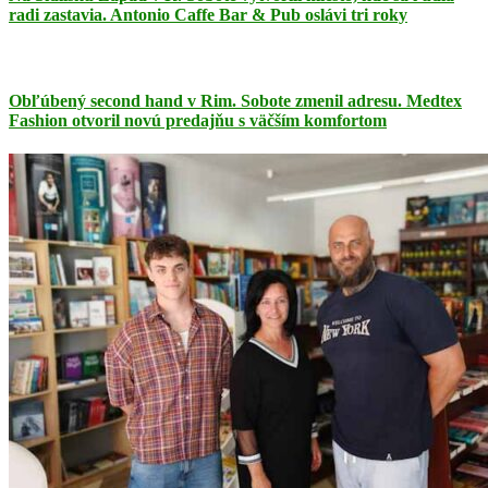
radi zastavia. Antonio Caffe Bar & Pub oslávi tri roky
Obľúbený second hand v Rim. Sobote zmenil adresu. Medtex
Fashion otvoril novú predajňu s väčším komfortom