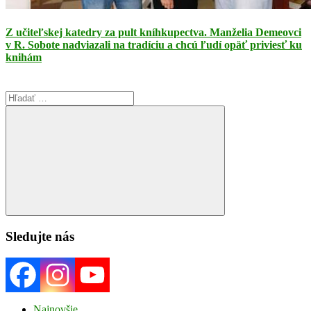
Z učiteľskej katedry za pult kníhkupectva. Manželia Demeovci
v R. Sobote nadviazali na tradíciu a chcú ľudí opäť priviesť ku
knihám
Search
for:
Search
Sledujte nás
Najnovšie