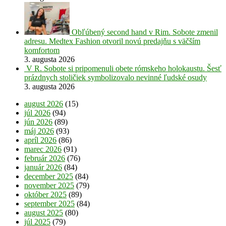
Obľúbený second hand v Rim. Sobote zmenil
adresu. Medtex Fashion otvoril novú predajňu s väčším
komfortom
3. augusta 2026
V R. Sobote si pripomenuli obete rómskeho holokaustu. Šesť
prázdnych stoličiek symbolizovalo nevinné ľudské osudy
3. augusta 2026
august 2026
(15)
júl 2026
(94)
jún 2026
(89)
máj 2026
(93)
apríl 2026
(86)
marec 2026
(91)
február 2026
(76)
január 2026
(84)
december 2025
(84)
november 2025
(79)
október 2025
(89)
september 2025
(84)
august 2025
(80)
júl 2025
(79)