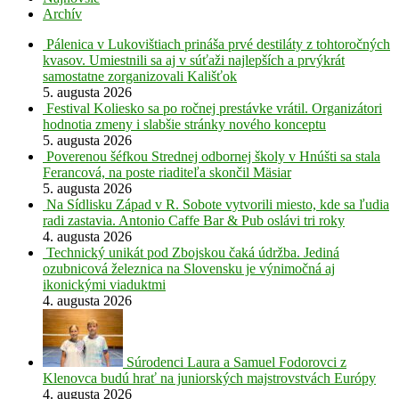
Archív
Pálenica v Lukovištiach prináša prvé destiláty z tohtoročných
kvasov. Umiestnili sa aj v súťaži najlepších a prvýkrát
samostatne zorganizovali Kališťok
5. augusta 2026
Festival Koliesko sa po ročnej prestávke vrátil. Organizátori
hodnotia zmeny i slabšie stránky nového konceptu
5. augusta 2026
Poverenou šéfkou Strednej odbornej školy v Hnúšti sa stala
Ferancová, na poste riaditeľa skončil Mäsiar
5. augusta 2026
Na Sídlisku Západ v R. Sobote vytvorili miesto, kde sa ľudia
radi zastavia. Antonio Caffe Bar & Pub oslávi tri roky
4. augusta 2026
Technický unikát pod Zbojskou čaká údržba. Jediná
ozubnicová železnica na Slovensku je výnimočná aj
ikonickými viaduktmi
4. augusta 2026
Súrodenci Laura a Samuel Fodorovci z
Klenovca budú hrať na juniorských majstrovstvách Európy
4. augusta 2026