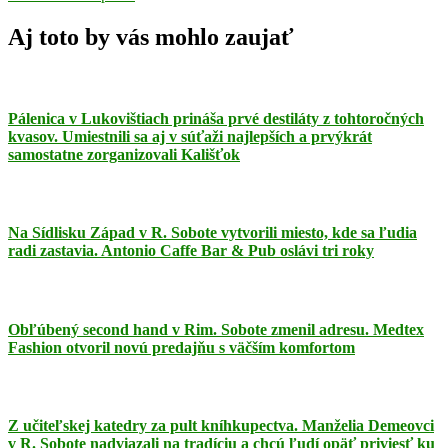
Ádám
stavebniny
Aj toto by vás mohlo zaujať
Pálenica v Lukovištiach prináša prvé destiláty z tohtoročných
kvasov. Umiestnili sa aj v súťaži najlepších a prvýkrát
samostatne zorganizovali Kališťok
Na Sídlisku Západ v R. Sobote vytvorili miesto, kde sa ľudia
radi zastavia. Antonio Caffe Bar & Pub oslávi tri roky
Obľúbený second hand v Rim. Sobote zmenil adresu. Medtex
Fashion otvoril novú predajňu s väčším komfortom
Z učiteľskej katedry za pult kníhkupectva. Manželia Demeovci
v R. Sobote nadviazali na tradíciu a chcú ľudí opäť priviesť ku