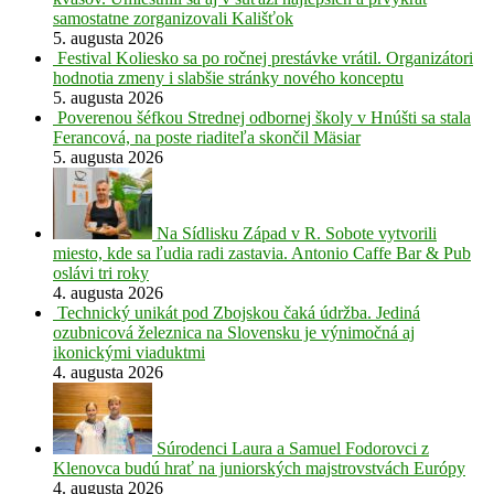
samostatne zorganizovali Kališťok
5. augusta 2026
Festival Koliesko sa po ročnej prestávke vrátil. Organizátori
hodnotia zmeny i slabšie stránky nového konceptu
5. augusta 2026
Poverenou šéfkou Strednej odbornej školy v Hnúšti sa stala
Ferancová, na poste riaditeľa skončil Mäsiar
5. augusta 2026
Na Sídlisku Západ v R. Sobote vytvorili
miesto, kde sa ľudia radi zastavia. Antonio Caffe Bar & Pub
oslávi tri roky
4. augusta 2026
Technický unikát pod Zbojskou čaká údržba. Jediná
ozubnicová železnica na Slovensku je výnimočná aj
ikonickými viaduktmi
4. augusta 2026
Súrodenci Laura a Samuel Fodorovci z
Klenovca budú hrať na juniorských majstrovstvách Európy
4. augusta 2026