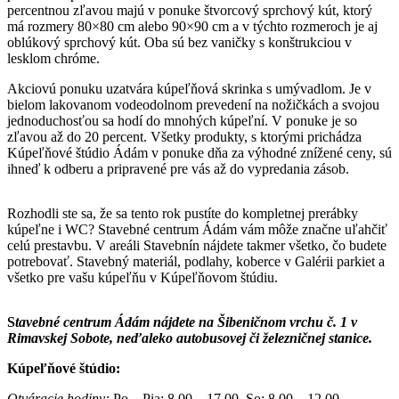
percentnou zľavou majú v ponuke štvorcový sprchový kút, ktorý
má rozmery 80×80 cm alebo 90×90 cm a v týchto rozmeroch je aj
oblúkový sprchový kút. Oba sú bez vaničky s konštrukciou v
lesklom chróme.
Akciovú ponuku uzatvára kúpeľňová skrinka s umývadlom. Je v
bielom lakovanom vodeodolnom prevedení na nožičkách a svojou
jednoduchosťou sa hodí do mnohých kúpeľní. V ponuke je so
zľavou až do 20 percent. Všetky produkty, s ktorými prichádza
Kúpeľňové štúdio Ádám v ponuke dňa za výhodné znížené ceny, sú
ihneď k odberu a pripravené pre vás až do vypredania zásob.
Rozhodli ste sa, že sa tento rok pustíte do kompletnej prerábky
kúpeľne i WC? Stavebné centrum Ádám vám môže značne uľahčiť
celú prestavbu. V areáli Stavebnín nájdete takmer všetko, čo budete
potrebovať. Stavebný materiál, podlahy, koberce v Galérii parkiet a
všetko pre vašu kúpeľňu v Kúpeľňovom štúdiu.
S
tavebné centrum Ádám nájdete na Šibeničnom vrchu č. 1 v
Rimavskej Sobote, neďaleko autobusovej či železničnej stanice.
Kúpeľňové štúdio:
Otváracie hodiny:
Po – Pia: 8.00 – 17.00, So: 8.00 – 12.00