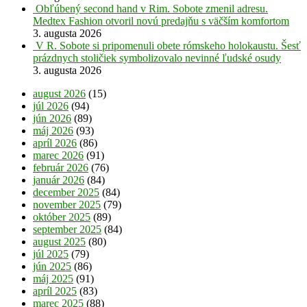
Obľúbený second hand v Rim. Sobote zmenil adresu.
Medtex Fashion otvoril novú predajňu s väčším komfortom
3. augusta 2026
V R. Sobote si pripomenuli obete rómskeho holokaustu. Šesť
prázdnych stoličiek symbolizovalo nevinné ľudské osudy
3. augusta 2026
august 2026
(15)
júl 2026
(94)
jún 2026
(89)
máj 2026
(93)
apríl 2026
(86)
marec 2026
(91)
február 2026
(76)
január 2026
(84)
december 2025
(84)
november 2025
(79)
október 2025
(89)
september 2025
(84)
august 2025
(80)
júl 2025
(79)
jún 2025
(86)
máj 2025
(91)
apríl 2025
(83)
marec 2025
(88)