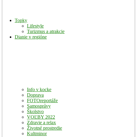
Topky
Lifestyle
Turizmus a atrakcie
Dianie v regióne
Info v kocke
Doprava
FOTOreportáže
Samosprávy
Školstvo
VOĽBY 2022
Zdravie a relax
Životné prostredie
Kultminor