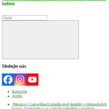
knihám
Search
for:
Search
Sledujte nás
Najnovšie
Archív
Pálenica v Lukovištiach prináša prvé destiláty z tohtoročných
kvasov. Umiestnili sa aj v súťaži najlepších a prvýkrát