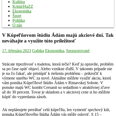
Kultúra
Krimi/HaZZ
Ekonomika
Šport
Politika
O nás
V Kúpeľňovom štúdiu Ádám majú akciové dni. Tak
neváhajte a využite túto príležitosť
17. februára 2023
Gabika
Ekonomika
,
Sponzorované
Strácate trpezlivosť s toaletou, ktorá tečie? Keď ju opravíte, problém
sa po čase opäť objaví. Alebo vznikne ďalší. V takomto prípade nie
je na čo čakať, ale pristúpiť k riešeniu problému – prikročiť k
výmene starého WC za nové. Aktuálne môžete využiť akciu, ktorú
vám ponúka Kúpeľňové štúdio Ádám v Rimavskej Sobote. V
ponuke majú WC kombi Cersanit so sedadlom v atraktívnej zľave
až do 30 percent. Tovar je skladom a v akciovej cene si ho môžete
kúpiť do vypredania zásob.
Ak neplánujete prerábať celú kúpeľňu, len vymeniť sprchový kút,
ponuka Kúpeľňového štúdia Ádám vás môže osloviť. S 15 –