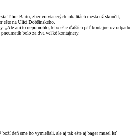
sta Tibor Barto, zber vo viacerých lokalitách mesta už skončil,
r ešte na Ulici Dobšinského.
ry. „Ale ani to nepomohlo, lebo ešte ďalších päť kontajnerov odpadu
e pneumatík bolo za dva veľké kontajnery.
oží deň sme ho vymieňali, ale aj tak ešte aj bager musel ísť