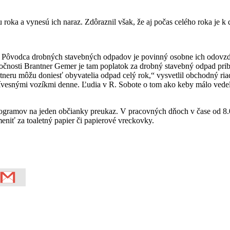
roka a vynesú ich naraz. Zdôraznil však, že aj počas celého roka je k 
Pôvodca drobných stavebných odpadov je povinný osobne ich odovzd
očnosti Brantner Gemer je tam poplatok za drobný stavebný odpad prib
ntneru môžu doniesť obyvatelia odpad celý rok,“ vysvetlil obchodný ri
vesnými vozíkmi denne. Ľudia v R. Sobote o tom ako keby málo vedeli.
gramov na jeden občianky preukaz. V pracovných dňoch v čase od 8.00
meniť za toaletný papier či papierové vreckovky.