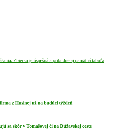
nášania. Zbierka je úspešná a pribudne aj pamätná tabuľa
firma z Husinej už na budúci týždeň
ujú sa skôr v Tomašovej či na Dúžavskej ceste