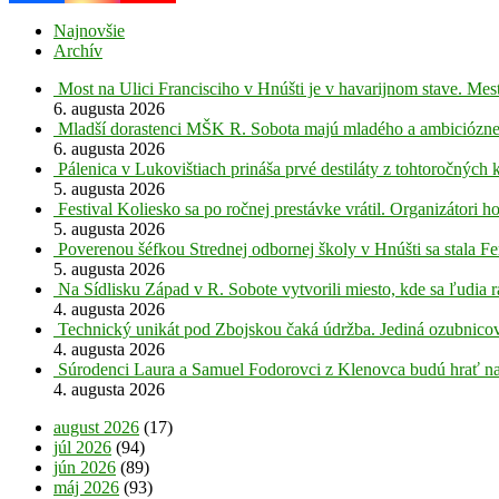
Najnovšie
Archív
Most na Ulici Francisciho v Hnúšti je v havarijnom stave. Mes
6. augusta 2026
Mladší dorastenci MŠK R. Sobota majú mladého a ambiciózne
6. augusta 2026
Pálenica v Lukovištiach prináša prvé destiláty z tohtoročných 
5. augusta 2026
Festival Koliesko sa po ročnej prestávke vrátil. Organizátori 
5. augusta 2026
Poverenou šéfkou Strednej odbornej školy v Hnúšti sa stala Fe
5. augusta 2026
Na Sídlisku Západ v R. Sobote vytvorili miesto, kde sa ľudia r
4. augusta 2026
Technický unikát pod Zbojskou čaká údržba. Jediná ozubnicov
4. augusta 2026
Súrodenci Laura a Samuel Fodorovci z Klenovca budú hrať na
4. augusta 2026
august 2026
(17)
júl 2026
(94)
jún 2026
(89)
máj 2026
(93)