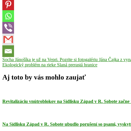
Navigácia
Previous
Brantner
Socha Jánošíka je už na Vepri. Pozrite si fotogalériu Jána Čajka z vy
jarné
Post:
Next
upratovanie
Ekologický problém na rieke Slaná prerastá hranice
smeti
TSM
v
Post:
článku
Aj toto by vás mohlo zaujať
Revitalizáciu vnútroblokov na Sídlisku Západ v R. Sobote začne 
Na Sídlisku Západ v R. Sobote ubudlo porušení so psami, vyskyt