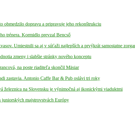
to obmedzilo dopravu a pripravuje jeho rekonštrukciu
ho trénera. Kormidlo prevzal Bencső
kvasov. Umiestnili sa aj v súťaži najlepších a prvýkrát samostatne zorga
hodnotia zmeny i slabšie stránky nového konceptu
rancová, na poste riaditeľa skončil Mäsiar
adi zastavia. Antonio Caffe Bar & Pub oslávi tri roky
á železnica na Slovensku je výnimočná aj ikonickými viaduktmi
 juniorských majstrovstvách Európy