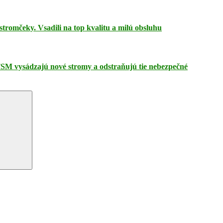
tromčeky. Vsadili na top kvalitu a milú obsluhu
TSM vysádzajú nové stromy a odstraňujú tie nebezpečné