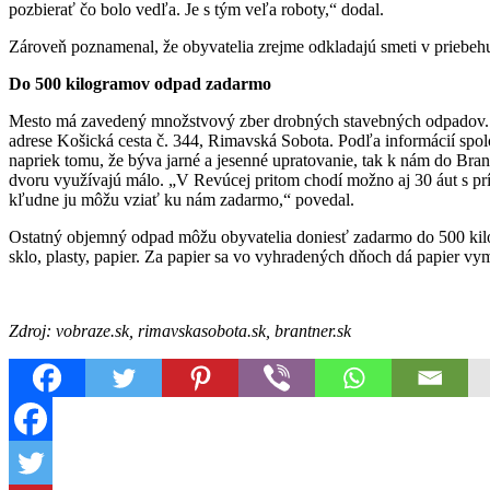
pozbierať čo bolo vedľa. Je s tým veľa roboty,“ dodal.
Zároveň poznamenal, že obyvatelia zrejme odkladajú smeti v priebehu 
Do 500 kilogramov odpad zadarmo
Mesto má zavedený množstvový zber drobných stavebných odpadov. 
adrese Košická cesta č. 344, Rimavská Sobota. Podľa informácií spol
napriek tomu, že býva jarné a jesenné upratovanie, tak k nám do Bra
dvoru využívajú málo. „V Revúcej pritom chodí možno aj 30 áut s prí
kľudne ju môžu vziať ku nám zadarmo,“ povedal.
Ostatný objemný odpad môžu obyvatelia doniesť zadarmo do 500 kilo
sklo, plasty, papier. Za papier sa vo vyhradených dňoch dá papier vy
Zdroj: vobraze.sk, rimavskasobota.sk, brantner.sk