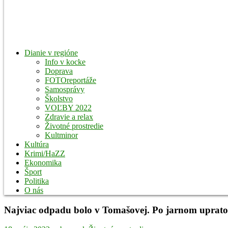
Dianie v regióne
Info v kocke
Doprava
FOTOreportáže
Samosprávy
Školstvo
VOĽBY 2022
Zdravie a relax
Životné prostredie
Kultminor
Kultúra
Krimi/HaZZ
Ekonomika
Šport
Politika
O nás
Najviac odpadu bolo v Tomašovej. Po jarnom upratov