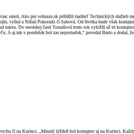
ac smetí. Ako pre vobraze.sk priblížil riaditeľ Technických služieb me
Mojín, vyšná a Nižná Pokoradz či Sabová. Od štvrtka bude však kontajne
 mieru. Do mestskej časti Tomašová tento rok vyložili až tri kontajne
eľu. A aj tak v pondelok bol zas neporiadok,“ povedal Barto a dodal, ž
hu či na Kurinci. „Minulý týždeň bol kontajner aj na Kurinci. Každý b