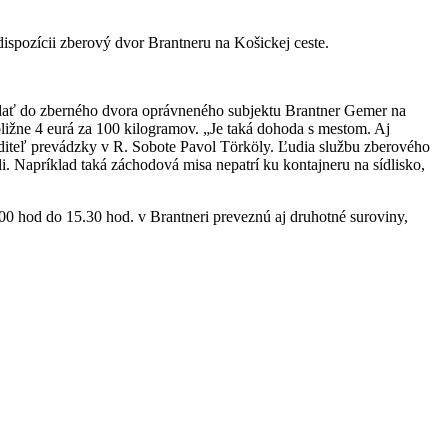
dispozícii zberový dvor Brantneru na Košickej ceste.
ať do zberného dvora oprávneného subjektu Brantner Gemer na
ližne 4 eurá za 100 kilogramov. „Je taká dohoda s mestom. Aj
aditeľ prevádzky v R. Sobote Pavol Törköly. Ľudia službu zberového
 Napríklad taká záchodová misa nepatrí ku kontajneru na sídlisko,
 hod do 15.30 hod. v Brantneri preveznú aj druhotné suroviny,