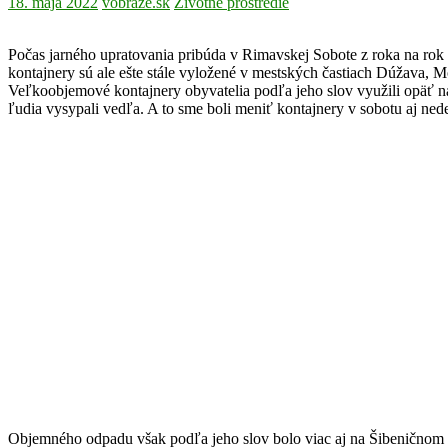
18. mája 2022
vobraze.sk
Životné prostredie
Počas jarného upratovania pribúda v Rimavskej Sobote z roka na rok vi
kontajnery sú ale ešte stále vyložené v mestských častiach Dúžava, 
Veľkoobjemové kontajnery obyvatelia podľa jeho slov využili opäť nad
ľudia vysypali vedľa. A to sme boli meniť kontajnery v sobotu aj ned
Objemného odpadu však podľa jeho slov bolo viac aj na Šibeničnom vrc