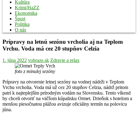
Kultúra
Krimi/HaZZ
Ekonomika
Šport
Politika
O nás
Prípravy na letnú sezónu vrcholia aj na Teplom
Vrchu. Voda má cez 20 stupňov Celzia
1. júna 2022
vobraze.sk
Zdravie a relax
foto z minulej sezóny
Prípravy na otvorenie letnej sezóny na vodnej nádrži v Teplom
Vrchu vrcholia. Voda má už cez 20 stupňov Celzia, nádrž pritom
patrí k najteplejším prírodným vodám na Slovensku. Tento víkend
by chceli otvoriť na väčšom kúpalisku Ormet. Drieňok s hotelom a
menšou piesočnatou plážou avizuje oficiálny termín na polovicu
júna.