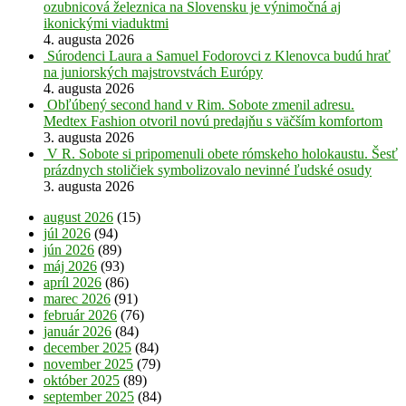
ozubnicová železnica na Slovensku je výnimočná aj
ikonickými viaduktmi
4. augusta 2026
Súrodenci Laura a Samuel Fodorovci z Klenovca budú hrať
na juniorských majstrovstvách Európy
4. augusta 2026
Obľúbený second hand v Rim. Sobote zmenil adresu.
Medtex Fashion otvoril novú predajňu s väčším komfortom
3. augusta 2026
V R. Sobote si pripomenuli obete rómskeho holokaustu. Šesť
prázdnych stoličiek symbolizovalo nevinné ľudské osudy
3. augusta 2026
august 2026
(15)
júl 2026
(94)
jún 2026
(89)
máj 2026
(93)
apríl 2026
(86)
marec 2026
(91)
február 2026
(76)
január 2026
(84)
december 2025
(84)
november 2025
(79)
október 2025
(89)
september 2025
(84)