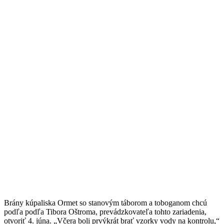
Brány kúpaliska Ormet so stanovým táborom a toboganom chcú
podľa podľa Tibora Oštroma, prevádzkovateľa tohto zariadenia,
otvoriť 4. júna. „Včera boli prvýkrát brať vzorky vody na kontrolu,“