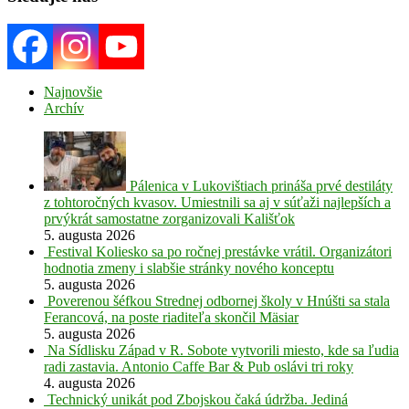
Najnovšie
Archív
Pálenica v Lukovištiach prináša prvé destiláty
z tohtoročných kvasov. Umiestnili sa aj v súťaži najlepších a
prvýkrát samostatne zorganizovali Kališťok
5. augusta 2026
Festival Koliesko sa po ročnej prestávke vrátil. Organizátori
hodnotia zmeny i slabšie stránky nového konceptu
5. augusta 2026
Poverenou šéfkou Strednej odbornej školy v Hnúšti sa stala
Ferancová, na poste riaditeľa skončil Mäsiar
5. augusta 2026
Na Sídlisku Západ v R. Sobote vytvorili miesto, kde sa ľudia
radi zastavia. Antonio Caffe Bar & Pub oslávi tri roky
4. augusta 2026
Technický unikát pod Zbojskou čaká údržba. Jediná