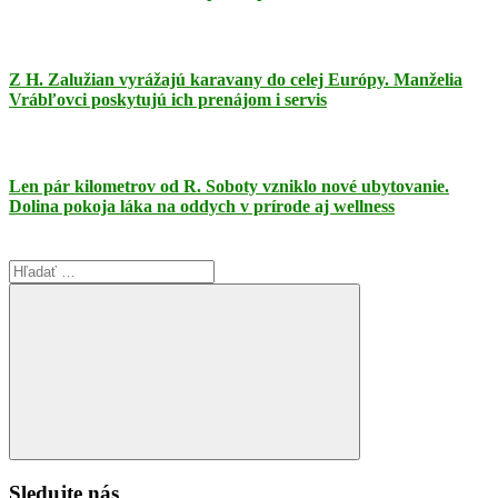
Z H. Zalužian vyrážajú karavany do celej Európy. Manželia
Vrábľovci poskytujú ich prenájom i servis
Len pár kilometrov od R. Soboty vzniklo nové ubytovanie.
Dolina pokoja láka na oddych v prírode aj wellness
Search
for:
Search
Sledujte nás