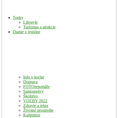
Topky
Lifestyle
Turizmus a atrakcie
Dianie v regióne
Info v kocke
Doprava
FOTOreportáže
Samosprávy
Školstvo
VOĽBY 2022
Zdravie a relax
Životné prostredie
Kultminor