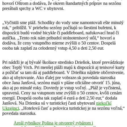
hovorí Oštrom a dodáva, že okrem štandartných príprav na sezónu
prerábali sprchy a WC v ubytovni.
„Vyčistili sme pláž. Schodíky do vody sme namontovali ešte minulý
rok,“ priblížil. V priebehu sezóny počítajú so šiestimi bufetmi, k
dispozícii budú vodné bicykle či paddleboard, nafukovací hrad či
autíčka. „Tento rok nám pribudol stolnotenisový stôl,“ hovorí a
dodáva, že ceny vstupného mierne zvýšili o 50 centov. Dospelá
osoba tak zaplatí za celodenný vstup 4,50 a deti 2,50 eur.
Pri nádrži je aj bývalé školiace stredisko Drieňok, ktoré prevádzkuje
obec Teplý Vrch. Pri menšej pláži majú k dispozícii aj tenisové kurty
a požičať sa tam dá aj paddleboard. V Drieňku nájdete občerstvenie,
ako aj ubytovanie. Ako ďalej pre vobraze.sk povedala starostka
obce Jana Janšová, sezónu majú v pláne oficiálne otvoriť 15. júna,
ako aj po minulé roky. Dovtedy je vstup voľný. „Pláž je vyčistená,
upravená. Ceny na vstupnom sme zvýšili o 50 centov, kvôli cenám
energií. Dospelá osoba tak zaplatí 4 eurá a deti 2,50 eur,“ dodala
Janšová. Na Drienku sú v turistickej časti ubytovaní
niekoľkí
Ukrajinci
. „Hotelová časť a polovica turistickej je na sezónu voľná,“
povedala starostka.
Areál rybníkov Polina je otvorený rybárom i