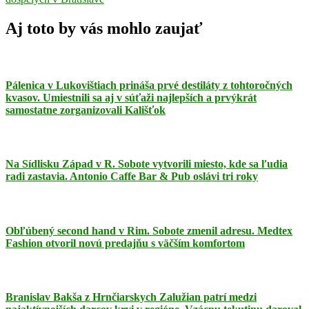
článku
Aj toto by vás mohlo zaujať
Pálenica v Lukovištiach prináša prvé destiláty z tohtoročných
kvasov. Umiestnili sa aj v súťaži najlepších a prvýkrát
samostatne zorganizovali Kališťok
Na Sídlisku Západ v R. Sobote vytvorili miesto, kde sa ľudia
radi zastavia. Antonio Caffe Bar & Pub oslávi tri roky
Obľúbený second hand v Rim. Sobote zmenil adresu. Medtex
Fashion otvoril novú predajňu s väčším komfortom
Branislav Bakša z Hrnčiarskych Zalužian patrí medzi