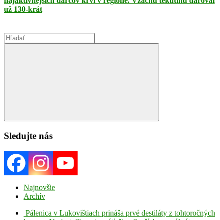
najaktívnejších darcov krvi v regióne. Vzácnu tekutinu daroval
už 130-krát
Search
for:
Search
Sledujte nás
Najnovšie
Archív
Pálenica v Lukovištiach prináša prvé destiláty z tohtoročných