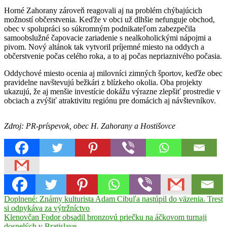
Horné Zahorany zároveň reagovali aj na problém chýbajúcich
možností občerstvenia. Keďže v obci už dlhšie nefunguje obchod,
obec v spolupráci so súkromným podnikateľom zabezpečila
samoobslužné čapovacie zariadenie s nealkoholickými nápojmi a
pivom. Nový altánok tak vytvoril príjemné miesto na oddych a
občerstvenie počas celého roka, a to aj počas nepriaznivého počasia.
Oddychové miesto ocenia aj milovníci zimných športov, keďže obec
pravidelne navštevujú bežkári z blízkeho okolia. Oba projekty
ukazujú, že aj menšie investície dokážu výrazne zlepšiť prostredie v
obciach a zvýšiť atraktivitu regiónu pre domácich aj návštevníkov.
Zdroj: PR-príspevok, obec H. Zahorany a Hostišovce
Navigácia
Previous
altanok
Doplnené: Známy kulturista Adam Cibuľa nastúpil do väzenia. Trest
cyklo
grant
Horné
Post:
Zahorany
si odpykáva za výtržníctvo
Hostišovce
MAS
v
Next
Malohont
Klenovčan Fodor obsadil bronzovú priečku na áčkovom turnaji
Post:
dospelých v Bratislave