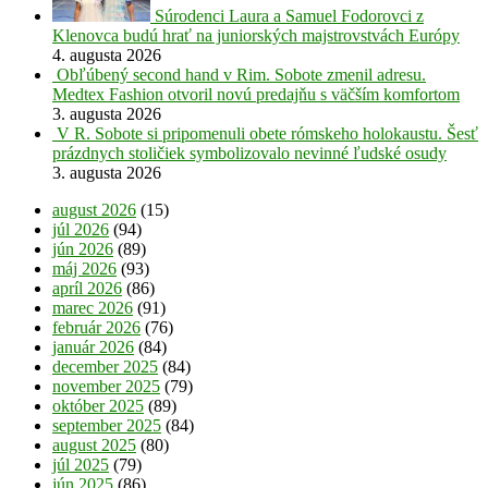
Súrodenci Laura a Samuel Fodorovci z
Klenovca budú hrať na juniorských majstrovstvách Európy
4. augusta 2026
Obľúbený second hand v Rim. Sobote zmenil adresu.
Medtex Fashion otvoril novú predajňu s väčším komfortom
3. augusta 2026
V R. Sobote si pripomenuli obete rómskeho holokaustu. Šesť
prázdnych stoličiek symbolizovalo nevinné ľudské osudy
3. augusta 2026
august 2026
(15)
júl 2026
(94)
jún 2026
(89)
máj 2026
(93)
apríl 2026
(86)
marec 2026
(91)
február 2026
(76)
január 2026
(84)
december 2025
(84)
november 2025
(79)
október 2025
(89)
september 2025
(84)
august 2025
(80)
júl 2025
(79)
jún 2025
(86)