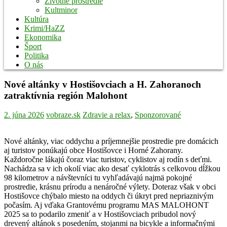
Životné prostredie
Kultminor
Kultúra
Krimi/HaZZ
Ekonomika
Šport
Politika
O nás
Nové altánky v Hostišovciach a H. Zahoranoch
zatraktívnia región Malohont
2. júna 2026
vobraze.sk
Zdravie a relax
,
Sponzorované
Nové altánky, viac oddychu a príjemnejšie prostredie pre domácich
aj turistov ponúkajú obce Hostišovce i Horné Zahorany.
Každoročne lákajú čoraz viac turistov, cyklistov aj rodín s deťmi.
Nachádza sa v ich okolí viac ako desať cyklotrás s celkovou dĺžkou
98 kilometrov a návštevníci tu vyhľadávajú najmä pokojné
prostredie, krásnu prírodu a nenáročné výlety. Doteraz však v obci
Hostišovce chýbalo miesto na oddych či úkryt pred nepriaznivým
počasím. Aj vďaka Grantovému programu MAS MALOHONT
2025 sa to podarilo zmeniť a v Hostišovciach pribudol nový
drevený altánok s posedením, stojanmi na bicykle a informačnými