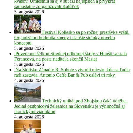
kvasov. Umiestnili sa aj v súťaži najlepších a prvýkrát
samostatne zorganizovali Kališťok
5. augusta 2026
Festival Koliesko sa po ročnej prestávke vrátil.
Organizátori hodnotia zmeny i slabšie stránky nového
konceptu
5. augusta 2026
Poverenou šéfkou Strednej odbornej školy v Hnúšti sa stala
Ferancová, na poste riaditeľa skončil Mäsiar
5. augusta 2026
Na Sídlisku Západ v R. Sobote vytvorili miesto, kde sa ľudia
radi zastavia. Antonio Caffe Bar & Pub oslávi tri roky
4. augusta 2026
Technický unikát pod Zbojskou čaká údržba.
Jediná ozubnicová železnica na Slovensku je výnimočná aj
ikonickými viaduktmi
4. augusta 2026