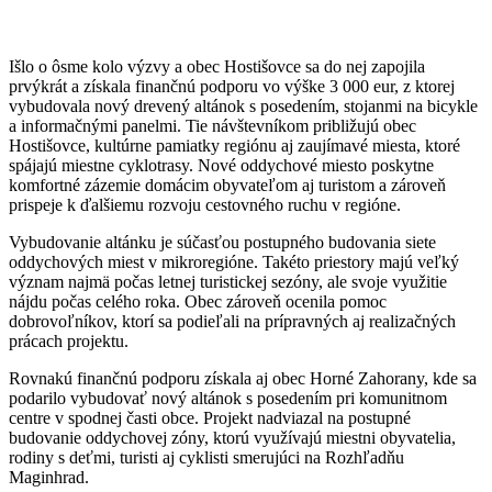
Išlo o ôsme kolo výzvy a obec Hostišovce sa do nej zapojila
prvýkrát a získala finančnú podporu vo výške 3 000 eur, z ktorej
vybudovala nový drevený altánok s posedením, stojanmi na bicykle
a informačnými panelmi. Tie návštevníkom približujú obec
Hostišovce, kultúrne pamiatky regiónu aj zaujímavé miesta, ktoré
spájajú miestne cyklotrasy. Nové oddychové miesto poskytne
komfortné zázemie domácim obyvateľom aj turistom a zároveň
prispeje k ďalšiemu rozvoju cestovného ruchu v regióne.
Vybudovanie altánku je súčasťou postupného budovania siete
oddychových miest v mikroregióne. Takéto priestory majú veľký
význam najmä počas letnej turistickej sezóny, ale svoje využitie
nájdu počas celého roka. Obec zároveň ocenila pomoc
dobrovoľníkov, ktorí sa podieľali na prípravných aj realizačných
prácach projektu.
Rovnakú finančnú podporu získala aj obec Horné Zahorany, kde sa
podarilo vybudovať nový altánok s posedením pri komunitnom
centre v spodnej časti obce. Projekt nadviazal na postupné
budovanie oddychovej zóny, ktorú využívajú miestni obyvatelia,
rodiny s deťmi, turisti aj cyklisti smerujúci na Rozhľadňu
Maginhrad.