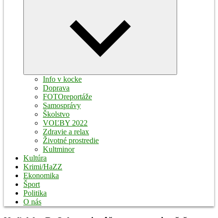
Expand
child
menu
Info v kocke
Doprava
FOTOreportáže
Samosprávy
Školstvo
VOĽBY 2022
Zdravie a relax
Životné prostredie
Kultminor
Kultúra
Krimi/HaZZ
Ekonomika
Šport
Politika
O nás