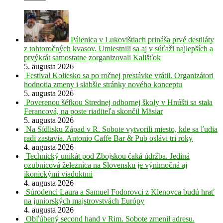
Pálenica v Lukovištiach prináša prvé destiláty
z tohtoročných kvasov. Umiestnili sa aj v súťaži najlepších a
prvýkrát samostatne zorganizovali Kališťok
5. augusta 2026
Festival Koliesko sa po ročnej prestávke vrátil. Organizátori
hodnotia zmeny i slabšie stránky nového konceptu
5. augusta 2026
Poverenou šéfkou Strednej odbornej školy v Hnúšti sa stala
Ferancová, na poste riaditeľa skončil Mäsiar
5. augusta 2026
Na Sídlisku Západ v R. Sobote vytvorili miesto, kde sa ľudia
radi zastavia. Antonio Caffe Bar & Pub oslávi tri roky
4. augusta 2026
Technický unikát pod Zbojskou čaká údržba. Jediná
ozubnicová železnica na Slovensku je výnimočná aj
ikonickými viaduktmi
4. augusta 2026
Súrodenci Laura a Samuel Fodorovci z Klenovca budú hrať
na juniorských majstrovstvách Európy
4. augusta 2026
Obľúbený second hand v Rim. Sobote zmenil adresu.