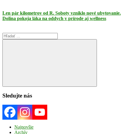
Len pár kilometrov od R. Soboty vzniklo nové ubytovanie.
Dolina pokoja láka na oddych v prírode aj wellness
Search
for:
Search
Sledujte nás
Najnovšie
Archív