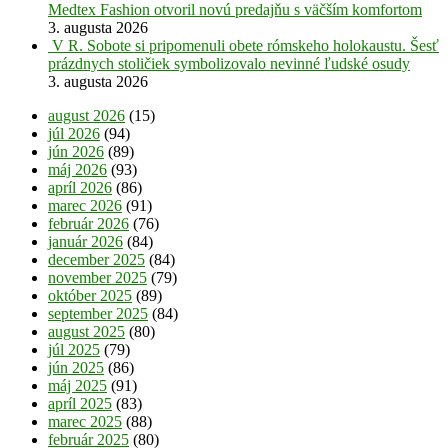
Medtex Fashion otvoril novú predajňu s väčším komfortom
3. augusta 2026
V R. Sobote si pripomenuli obete rómskeho holokaustu. Šesť
prázdnych stoličiek symbolizovalo nevinné ľudské osudy
3. augusta 2026
august 2026
(15)
júl 2026
(94)
jún 2026
(89)
máj 2026
(93)
apríl 2026
(86)
marec 2026
(91)
február 2026
(76)
január 2026
(84)
december 2025
(84)
november 2025
(79)
október 2025
(89)
september 2025
(84)
august 2025
(80)
júl 2025
(79)
jún 2025
(86)
máj 2025
(91)
apríl 2025
(83)
marec 2025
(88)
február 2025
(80)