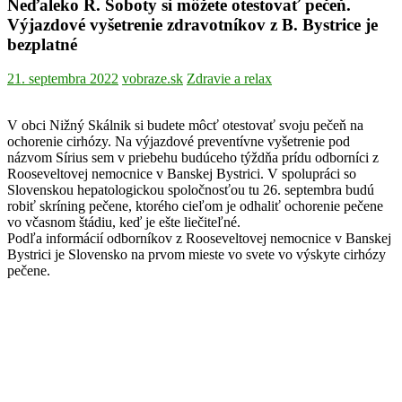
Neďaleko R. Soboty si môžete otestovať pečeň.
Výjazdové vyšetrenie zdravotníkov z B. Bystrice je
bezplatné
21. septembra 2022
vobraze.sk
Zdravie a relax
V obci Nižný Skálnik si budete môcť otestovať svoju pečeň na
ochorenie cirhózy. Na výjazdové preventívne vyšetrenie pod
názvom Sírius sem v priebehu budúceho týždňa prídu odborníci z
Rooseveltovej nemocnice v Banskej Bystrici. V spolupráci so
Slovenskou hepatologickou spoločnosťou tu 26. septembra budú
robiť skríning pečene, ktorého cieľom je odhaliť ochorenie pečene
vo včasnom štádiu, keď je ešte liečiteľné.
Podľa informácií odborníkov z Rooseveltovej nemocnice v Banskej
Bystrici je Slovensko na prvom mieste vo svete vo výskyte cirhózy
pečene.