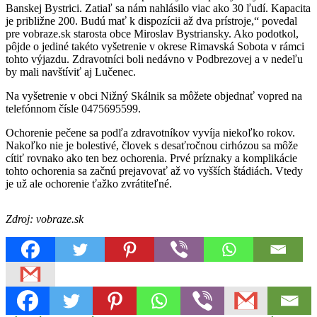
Banskej Bystrici. Zatiaľ sa nám nahlásilo viac ako 30 ľudí. Kapacita
je približne 200. Budú mať k dispozícii až dva prístroje,“ povedal
pre vobraze.sk starosta obce Miroslav Bystriansky. Ako podotkol,
pôjde o jediné takéto vyšetrenie v okrese Rimavská Sobota v rámci
tohto výjazdu. Zdravotníci boli nedávno v Podbrezovej a v nedeľu
by mali navštíviť aj Lučenec.
Na vyšetrenie v obci Nižný Skálnik sa môžete objednať vopred na
telefónnom čísle 0475695599.
Ochorenie pečene sa podľa zdravotníkov vyvíja niekoľko rokov.
Nakoľko nie je bolestivé, človek s desaťročnou cirhózou sa môže
cítiť rovnako ako ten bez ochorenia. Prvé príznaky a komplikácie
tohto ochorenia sa začnú prejavovať až vo vyšších štádiách. Vtedy
je už ale ochorenie ťažko zvrátiteľné.
Zdroj: vobraze.sk