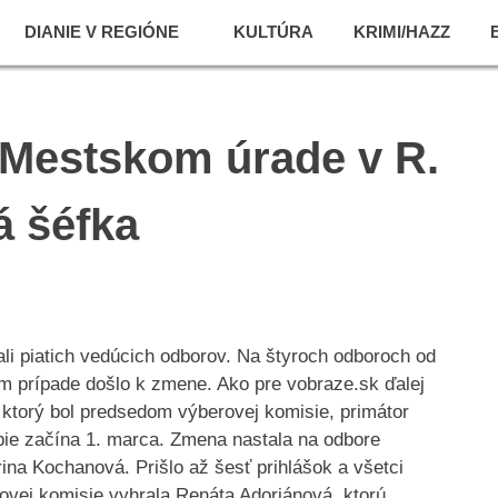
DIANIE V REGIÓNE
KULTÚRA
KRIMI/HAZZ
 Mestskom úrade v R.
á šéfka
piatich vedúcich odborov. Na štyroch odboroch od
m prípade došlo k zmene. Ako pre vobraze.sk ďalej
ktorý bol predsedom výberovej komisie, primátor
bie začína 1. marca. Zmena nastala na odbore
rina Kochanová. Prišlo až šesť prihlášok a všetci
ovej komisie vyhrala Renáta Adorjánová, ktorú