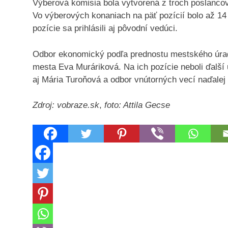
Výberová komisia bola vytvorená z troch poslanco
Vo výberových konaniach na päť pozícií bolo až 14
pozície sa prihlásili aj pôvodní vedúci.
Odbor ekonomický podľa prednostu mestského úradu
mesta Eva Muráriková. Na ich pozície neboli ďalší
aj Mária Turoňová a odbor vnútorných vecí naďalej
Zdroj: vobraze.sk
,
foto: Attila Gecse