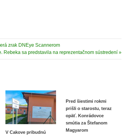
 zmerá zrak DNEye Scannerom
e. Rebeka sa predstavila na reprezentačnom sústredení
Pred šiestimi rokmi
prišli o starostu, teraz
opäť. Konrádovce
smútia za Štefanom
Magyarom
V Cakove pribudnú