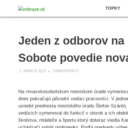
Skip
vobraze.sk
TOPKY
to
Správy
content
z
Gemera,
Malohontu
Jeden z odborov na
a
Novohradu
Sobote povedie nov
1. MARCA 2023
VOBRAZE.SK
SAMOSPRÁVY
Na rimavskosobotskom mestskom úrade vymenovali 
dnes pokračujú pôvodní vedúci pracovníci. V jedno
uviedol prednosta mestského úradu Štefan Szántó, 
vedúcich vymenoval do funkcií v utorok a ich obdo
školstva, mládeže a športu ktorý doteraz viedla Ka
uchádzači splnili podmienky. Podľa predsedu výber