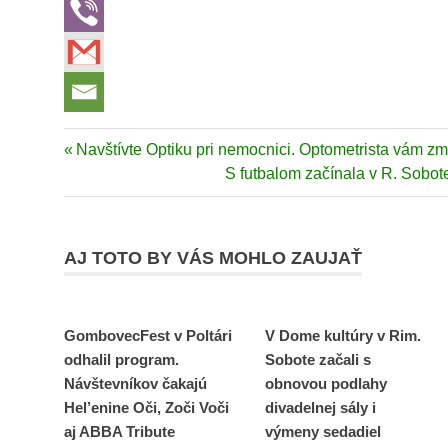
Previous
Navštívte Optiku pri nemocnici. Optometrista vám
Navigácia
Post:
Next
S futbalom začínala v R. Sobot
v
Post:
článku
AJ TOTO BY VÁS MOHLO ZAUJAŤ
GombovecFest v Poltári
V Dome kultúry v Rim.
odhalil program.
Sobote začali s
Návštevníkov čakajú
obnovou podlahy
Hel’enine Oči, Zoči Voči
divadelnej sály i
aj ABBA Tribute
výmeny sedadiel