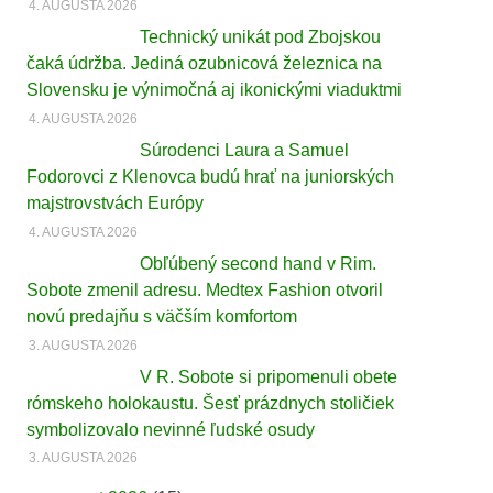
4. AUGUSTA 2026
Technický unikát pod Zbojskou
čaká údržba. Jediná ozubnicová železnica na
Slovensku je výnimočná aj ikonickými viaduktmi
4. AUGUSTA 2026
Súrodenci Laura a Samuel
Fodorovci z Klenovca budú hrať na juniorských
majstrovstvách Európy
4. AUGUSTA 2026
Obľúbený second hand v Rim.
Sobote zmenil adresu. Medtex Fashion otvoril
novú predajňu s väčším komfortom
3. AUGUSTA 2026
V R. Sobote si pripomenuli obete
rómskeho holokaustu. Šesť prázdnych stoličiek
symbolizovalo nevinné ľudské osudy
3. AUGUSTA 2026