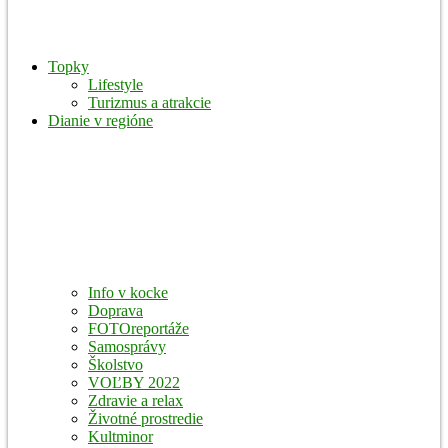
Topky
Lifestyle
Turizmus a atrakcie
Dianie v regióne
Info v kocke
Doprava
FOTOreportáže
Samosprávy
Školstvo
VOĽBY 2022
Zdravie a relax
Životné prostredie
Kultminor