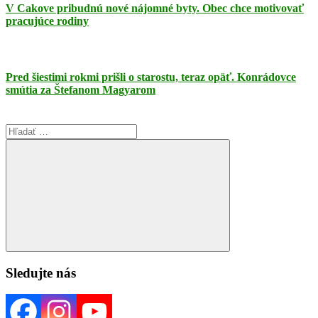
V Cakove pribudnú nové nájomné byty. Obec chce motivovať
pracujúce rodiny
Pred šiestimi rokmi prišli o starostu, teraz opäť. Konrádovce
smútia za Štefanom Magyarom
Search
for:
Search
Sledujte nás