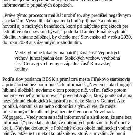
informovaní o prípadných dopadoch.
„Práve týmto procesom mal štát urobiť to, aby predišiel negatívnym
asociáciám. Vysvetlil, aké opatrenia budú prijímané a dokonca
hovoril aj o možných benefitoch, ktoré pri takýchto projektoch pre
jednotlivé obce zvyknú bývať,“ podotkol Lunter. Finálne vybratú
lokalitu, vrátane záložnej, by chcelo mať Slovensko už v roku 2030,
do roku 2038 aj s územným rozhodnutím.
Medzi vhodné lokality má patriť južná časť Veporských
vrchov, juhozápadná časť Stolických vrchov, východná
časť Cerovej vrchoviny a západná časť Rimavskej
kotliny.
Podľa slov poslanca BBSK a primátora mesta Fiľakovo starostovia
a primátori sú bez podrobnejších informácií. „Nevieme, ako fungujú
hlbinné úložiská, neviame o tom postupe nič, veľmi ťažko potom
budeme vedieť aj informovať,“ povedal Agócs, ktorý poukázal aj na
nezvládnutú ekologickú katastrofu na rieke Slaná v Gemeri. Ako
priblížil, obrátili sa na neho odborníci s tým, či vie, že medzi
prieskumnými lokalitami je aj úzenie Geoparku Novohrad-
Nógograd. „Vtedy som sa začal informovať a zistil som, že sme bez
informácií,“ povedal a dodal, že dotknutých približne tridsať obcí v
kraji. „Najviac dotknutý je Poltárský okres okolo málineckej vodnej
nádrže, takže je tu niekoľko otázníkov, ktoré, si myslím, že budú