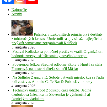
Najnovšie
Archív
Pálenica v Lukovištiach prináša prvé destiláty
z tohtoročných kvasov. Umiestnili sa aj v súťaži najlepších a
prvýkrát samostatne zorganizovali Kališťok
5. augusta 2026
Festival Koliesko sa po ročnej prestávke vrátil. Organizátori
hodnotia zmeny i slabšie stránky nového konceptu
5. augusta 2026
Poverenou šéfkou Strednej odbornej školy v Hnúšti sa stala
Ferancová, na poste riaditeľa skončil Mäsiar
5. augusta 2026
Na Sídlisku Západ v R. Sobote vytvorili miesto, kde sa ľudia
radi zastavia. Antonio Caffe Bar & Pub oslávi tri roky
4. augusta 2026
Technický unikát pod Zbojskou čaká údržba. Jediná
ozubnicová železnica na Slovensku je výnimočná aj
ikonickými viaduktmi
4. augusta 2026