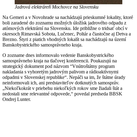
Jadrová elektráreň Mochovce na Slovensku
Na Gemeri a v Novohrade sa nachádzajú prieskumné lokality, ktoré
boli zaradené do zoznamu možných úložísk jadrového odpadu z
atómových elektrární na Slovensku. Ide približne o tridsať obcí v
okresoch Rimavská Sobota, Lučenec, Poltár a čiastočne aj Detva a
Brezno. Štyri z piatich vhodných lokalít sa nachádzajú na území
Banskobystrického samosprávneho kraja.
O zozname dnes informovalo vedenie Banskobystrického
samosprávneho kraja na tlačovej konferencii. Poukazujú na
strategický dokument pod názvom “Vnútroštátny program
nakladania s vyhoretým jadrovým palivom a rádioaktívnymi
odpadmi v Slovenskej republike“. Nepáči sa im, že štátne úrady
neinformovali ich, ani predstaviteľov dotknutých samospráv.
„Niekoľkokrát v priebehu niekoľkých rokov sme žiadali štát a
nedostali sme relevantné odpovede,“ povedal predseda BBSK
Ondrej Lunter.