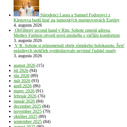
Súrodenci Laura a Samuel Fodorovci z
Klenovca budú hrať na juniorských majstrovstvách Európy
4. augusta 2026
Obľúbený second hand v Rim. Sobote zmenil adresu.
Medtex Fashion otvoril novú predajňu s väčším komfortom
3. augusta 2026
V R. Sobote si pripomenuli obete rómskeho holokaustu. Šesť
prázdnych stoličiek symbolizovalo nevinné ľudské osudy
3. augusta 2026
august 2026
(15)
júl 2026
(94)
jún 2026
(89)
máj 2026
(93)
apríl 2026
(86)
marec 2026
(91)
február 2026
(76)
január 2026
(84)
december 2025
(84)
november 2025
(79)
október 2025
(89)
september 2025
(84)
august 2025
(80)