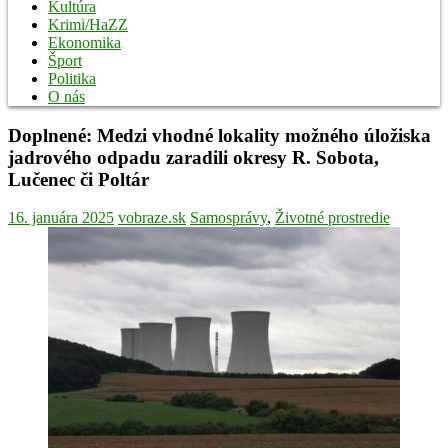
Kultúra
Krimi/HaZZ
Ekonomika
Šport
Politika
O nás
Doplnené: Medzi vhodné lokality možného úložiska
jadrového odpadu zaradili okresy R. Sobota,
Lučenec či Poltár
16. januára 2025
vobraze.sk
Samosprávy
,
Životné prostredie