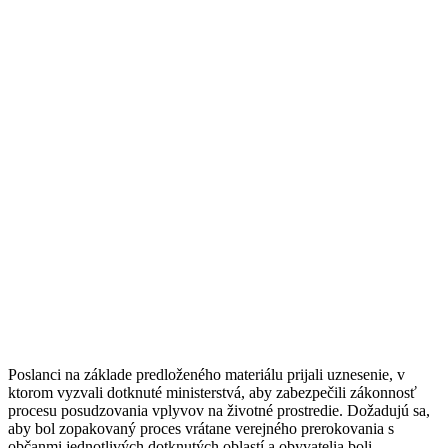
Poslanci na základe predloženého materiálu prijali uznesenie, v
ktorom vyzvali dotknuté ministerstvá, aby zabezpečili zákonnosť
procesu posudzovania vplyvov na životné prostredie. Dožadujú sa,
aby bol zopakovaný proces vrátane verejného prerokovania s
občanmi jednotlivých dotknutých oblastí a obyvatelia boli