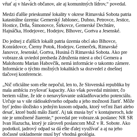
vŕtať aj v hlavách občanov, ale aj komunitných lídrov,“ povedal.
Medzi ďalšie prieskumné lokality v okrese Rimavská Sobota patria
katastrálne územia: Gemerský Jablonec, Dubno, Petrovce, Jestice,
Hostice, Drňa, Šimonovce, Širkovce, Gemerské Dechtáre,
Hajnáčka, Hodejovec, Hodejov, Blhovec, Gortva a Jesenské.
Do jednej z ďalších lokalít patria územia obcí ako Blhovce,
Konrádovce, Čierny Potok, Hodejov, Gemerček, Rimavské
Janovce, Jesenské, Gortva, Husiná či Rimavská Sobota. Ako pre
vobraze.sk uviedol predseda Združenia miest a obcí Gemera a
Malohontu Marian Habovčík, nemá informácie o takomto zámere.
Informácie o týchto možných lokalitách sa dozvedel z dnešnej
tlačovej konferencie.
„Nič oficiálne som ešte nepočul, len to, že Slovenská republika by
mala ambíciu zvyšovať kapacity. Ako však povedal minister, čo
beriem vážne, že ide o nenavyšovanie uskladňovacieho potenciálu.
Určuje sa v sile rádioaktívneho odpadu a jeho možnosti žiariť. Môže
byť jedno úložisko s jedným kusom odpadu, ktorý veľmi žiari alebo
desať, ktoré budú málo žiariť. Aj tak musia byť v kontajneroch, kde
nie je umožnené žiarenie,“ povedal pre vobraze.sk poslanec NR SR
Ivan Hazucha, ktorý je zároveň poslancom MsZ v R. Sobote. Ako
podotkol, jadrový odpad sa dá ešte ďalej využívať a aj na jeho
dočasné uskladnenie musí byť vhodná geológia.