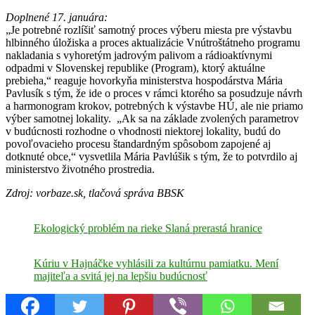
Doplnené 17. januára:
„Je potrebné rozlíšiť samotný proces výberu miesta pre výstavbu
hlbinného úložiska a proces aktualizácie Vnútroštátneho programu
nakladania s vyhoretým jadrovým palivom a rádioaktívnymi
odpadmi v Slovenskej republike (Program), ktorý aktuálne
prebieha,“ reaguje hovorkyňa ministerstva hospodárstva Mária
Pavlusík s tým, že ide o proces v rámci ktorého sa posudzuje návrh
a harmonogram krokov, potrebných k výstavbe HÚ, ale nie priamo
výber samotnej lokality. „Ak sa na základe zvolených parametrov
v budúcnosti rozhodne o vhodnosti niektorej lokality, budú do
povoľovacieho procesu štandardným spôsobom zapojené aj
dotknuté obce,“ vysvetlila Mária Pavlúšik s tým, že to potvrdilo aj
ministerstvo životného prostredia.
Zdroj: vorbaze.sk, tlačová správa BBSK
Ekologický problém na rieke Slaná prerastá hranice
Kúriu v Hajnáčke vyhlásili za kultúrnu pamiatku. Mení
majiteľa a svitá jej na lepšiu budúcnosť