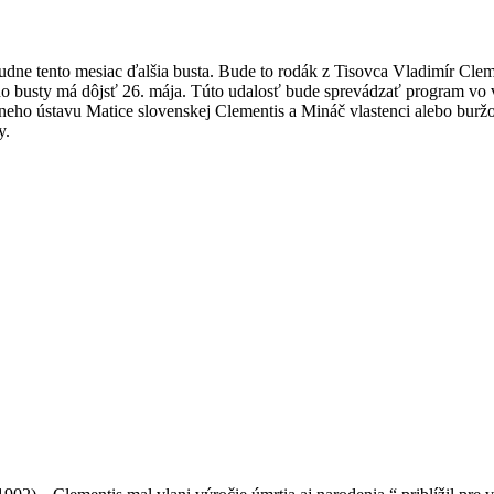
ne tento mesiac ďalšia busta. Bude to rodák z Tisovca Vladimír Clement
ho busty má dôjsť 26. mája. Túto udalosť bude sprevádzať program vo 
árneho ústavu Matice slovenskej Clementis a Mináč vlastenci alebo bur
y.