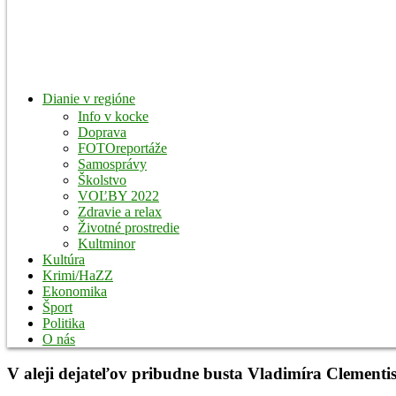
Dianie v regióne
Info v kocke
Doprava
FOTOreportáže
Samosprávy
Školstvo
VOĽBY 2022
Zdravie a relax
Životné prostredie
Kultminor
Kultúra
Krimi/HaZZ
Ekonomika
Šport
Politika
O nás
V aleji dejateľov pribudne busta Vladimíra Clementis