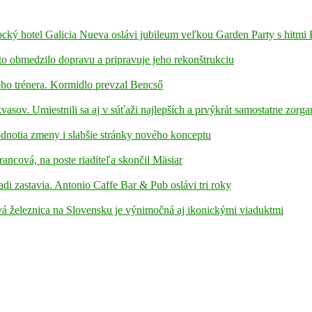
ámocký hotel Galicia Nueva oslávi jubileum veľkou Garden Party s hitmi
to obmedzilo dopravu a pripravuje jeho rekonštrukciu
ho trénera. Kormidlo prevzal Bencső
kvasov. Umiestnili sa aj v súťaži najlepších a prvýkrát samostatne zorga
hodnotia zmeny i slabšie stránky nového konceptu
rancová, na poste riaditeľa skončil Mäsiar
adi zastavia. Antonio Caffe Bar & Pub oslávi tri roky
á železnica na Slovensku je výnimočná aj ikonickými viaduktmi