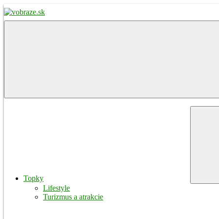
Skip
to
content
vobraze.sk
Správy
z
Gemera,
Malohontu
a
Novohradu
Menu
Topky
Lifestyle
Turizmus a atrakcie