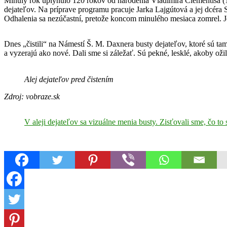
Minulý rok uplynulo 120 rokov od narodenia Vladimíra Clementisa (190
dejateľov. Na príprave programu pracuje Jarka Lajgútová a jej dcér
Odhalenia sa nezúčastní, pretože koncom minulého mesiaca zomrel. Je 
Dnes „čistili“ na Námestí Š. M. Daxnera busty dejateľov, ktoré sú ta
a vyzerajú ako nové. Dali sme si záležať. Sú pekné, lesklé, akoby ožil
Alej dejateľov pred čistením
Zdroj: vobraze.sk
V aleji dejateľov sa vizuálne menia busty. Zisťovali sme, čo to