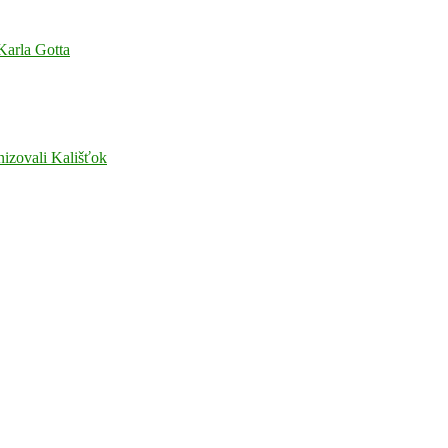
 Karla Gotta
nizovali Kališťok