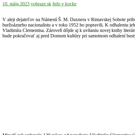
10. mája 2023
vobraze.sk
Info v kocke
V aleji dejateľov na Námestí Š. M. Daxnera v Rimavskej Sobote pribud
buržoázneho nacionalistu a v roku 1952 ho popravili. K odhaleniu je
Vladimíra Clementisa. Zároveň dôjde aj k uvítaniu novej knihy liter
bude pokračovať aj pred Domom kultúry pri samotnom odhalení bust