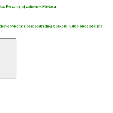
ka, Perzeidy aj zatmenie Mesiaca
pičkové výkony z bezprostrednej blízkosti, vstup bude zdarma