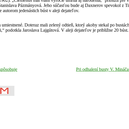
2). „Clementis mal vlani výročie úmrtia aj narodenia,“ priblížil pre v
a Stanislava Pázmányová. Jeho súčasťou bude aj Daxnerov spevokol z 
autorom jedenástich búst v aleji dejateľov.
m umiestnené. Doteraz mali zelený odtieň, ktorý akoby stekal po bustác
i,“ podotkla Jaroslava Lajgútová. V aleji dejateľov je približne 20 búst
 spôsobuje
Pri odhalení busty V. Mináča 