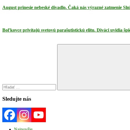
August prinesie nebeské divadlo. Čaká nás výrazné zatmenie Sln
Boľkovce privítajú svetovú parašutistickú elitu. Diváci uvidia š
Search
for:
Search
Sledujte nás
Najnovšie