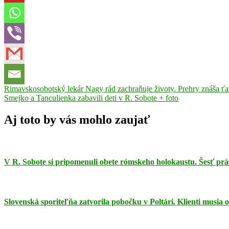
Navigácia
Previous
alej
Rimavskosobotský lekár Nagy rád zachraňuje životy. Prehry znáša ť
Post:
Next
dejatelov
Smejko a Tanculienka zabavili deti v R. Sobote + foto
busta
dejatelia
Matica
v
Post:
slovenská
Rimavská
článku
Sobota
Vladimír
Aj toto by vás mohlo zaujať
Clementis
V R. Sobote si pripomenuli obete rómskeho holokaustu. Šesť prá
Slovenská sporiteľňa zatvorila pobočku v Poltári. Klienti musia