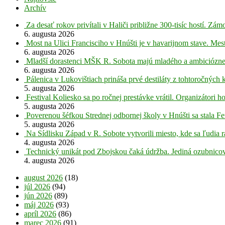
Archív
Za desať rokov privítali v Haliči približne 300-tisíc hostí. Z
6. augusta 2026
Most na Ulici Francisciho v Hnúšti je v havarijnom stave. Mes
6. augusta 2026
Mladší dorastenci MŠK R. Sobota majú mladého a ambiciózne
6. augusta 2026
Pálenica v Lukovištiach prináša prvé destiláty z tohtoročných 
5. augusta 2026
Festival Koliesko sa po ročnej prestávke vrátil. Organizátori 
5. augusta 2026
Poverenou šéfkou Strednej odbornej školy v Hnúšti sa stala Fe
5. augusta 2026
Na Sídlisku Západ v R. Sobote vytvorili miesto, kde sa ľudia r
4. augusta 2026
Technický unikát pod Zbojskou čaká údržba. Jediná ozubnicov
4. augusta 2026
august 2026
(18)
júl 2026
(94)
jún 2026
(89)
máj 2026
(93)
apríl 2026
(86)
marec 2026
(91)