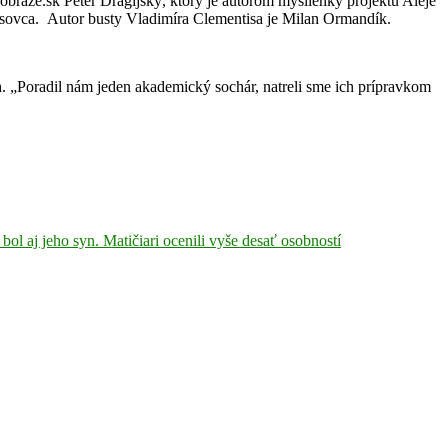
obraze.sk Peter Dragijský, ktorý je autorom myšlienky projektu Aleje
Tisovca. Autor busty Vladimíra Clementisa je Milan Ormandík.
h. „Poradil nám jeden akademický sochár, natreli sme ich prípravkom
.
bol aj jeho syn. Matičiari ocenili vyše desať osobností