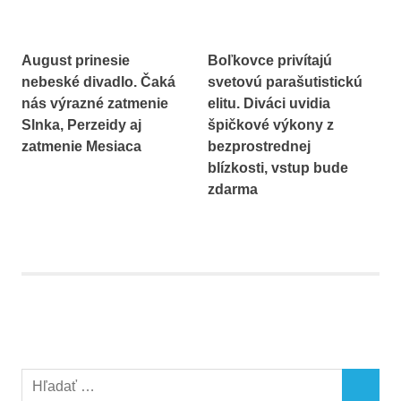
August prinesie
Boľkovce privítajú
nebeské divadlo. Čaká
svetovú parašutistickú
nás výrazné zatmenie
elitu. Diváci uvidia
Slnka, Perzeidy aj
špičkové výkony z
zatmenie Mesiaca
bezprostrednej
blízkosti, vstup bude
zdarma
Search
SEARCH
for: