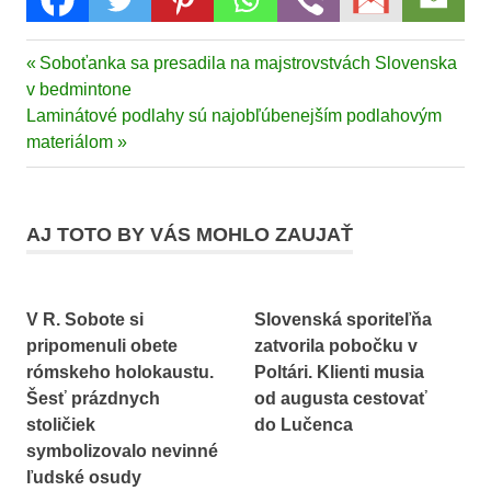
Previous
Soboťanka sa presadila na majstrovstvách Slovenska
Navigácia
Post:
v bedmintone
v
Next
Laminátové podlahy sú najobľúbenejším podlahovým
Post:
materiálom
článku
AJ TOTO BY VÁS MOHLO ZAUJAŤ
V R. Sobote si
Slovenská sporiteľňa
pripomenuli obete
zatvorila pobočku v
rómskeho holokaustu.
Poltári. Klienti musia
Šesť prázdnych
od augusta cestovať
stoličiek
do Lučenca
symbolizovalo nevinné
ľudské osudy