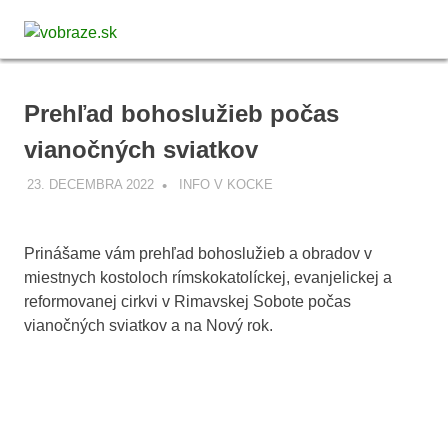
Skip
vobraze.sk
to
MENU
Správy
content
z
Gemera,
Prehľad bohoslužieb počas
Malohontu
a
vianočných sviatkov
Novohradu
23. DECEMBRA 2022
VOBRAZE.SK
INFO V KOCKE
Prinášame vám prehľad bohoslužieb a obradov v
miestnych kostoloch rímskokatolíckej, evanjelickej a
reformovanej cirkvi v Rimavskej Sobote počas
vianočných sviatkov a na Nový rok.