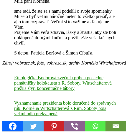
Milá pani Kornélia,
sme radi, že ste sa s nami podelili o svoje spomienky.
Muselo byť veľmi náročné nielen to všetko prežiť, ale
aj o tom rozprávať. Veľmi si to vážime a ďakujeme
Vám.
Prajeme Vám veľa zdravia, lásky a šťastia, aby ste boli
obklopená dobrými ľuďmi a prežili ešte veľa krásnych
chvíľ.
S úctou, Patrícia Boršová a Šimon Cibuľa.
Zdroj: vobraze.sk, foto, vobraze.sk, archív Kornélia Wirtchafterová
Etnologička Bodorová zvečnila príbeh poslednej
pamätníčky holokaustu z R. Soboty. Wirtschafterová
prežila štyri koncentračné tábory
Vyznamenanie prezidenta bolo doručené do správnych
rúk. Kornélia Wirtschafterová z Rim. Soboty bola
veľmi milo prekvapená