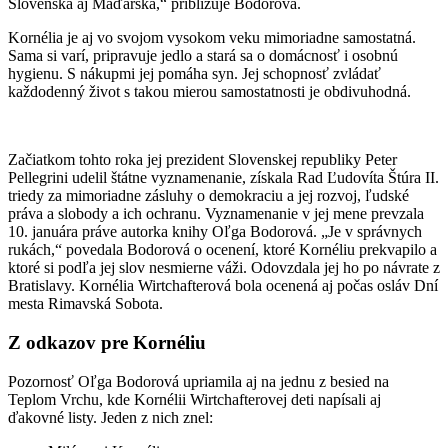
Slovenska aj Maďarska,“ približuje Bodorová.
Kornélia je aj vo svojom vysokom veku mimoriadne samostatná.
Sama si varí, pripravuje jedlo a stará sa o domácnosť i osobnú
hygienu. S nákupmi jej pomáha syn. Jej schopnosť zvládať
každodenný život s takou mierou samostatnosti je obdivuhodná.
Začiatkom tohto roka jej prezident Slovenskej republiky Peter
Pellegrini udelil štátne vyznamenanie, získala Rad Ľudovíta Štúra II.
triedy za mimoriadne zásluhy o demokraciu a jej rozvoj, ľudské
práva a slobody a ich ochranu. Vyznamenanie v jej mene prevzala
10. januára práve autorka knihy Oľga Bodorová. „Je v správnych
rukách,“ povedala Bodorová o ocenení, ktoré Kornéliu prekvapilo a
ktoré si podľa jej slov nesmierne váži. Odovzdala jej ho po návrate z
Bratislavy. Kornélia Wirtchafterová bola ocenená aj počas osláv Dní
mesta Rimavská Sobota.
Z odkazov pre Kornéliu
Pozornosť Oľga Bodorová upriamila aj na jednu z besied na
Teplom Vrchu, kde Kornélii Wirtchafterovej deti napísali aj
ďakovné listy. Jeden z nich znel: