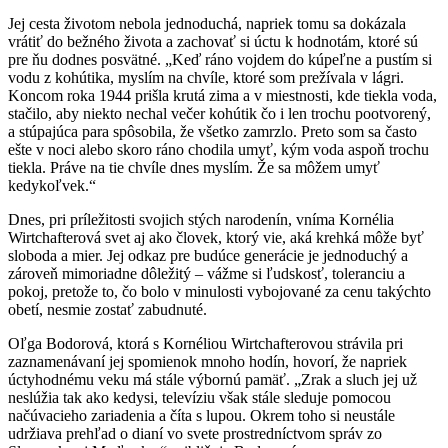
Jej cesta životom nebola jednoduchá, napriek tomu sa dokázala
vrátiť do bežného života a zachovať si úctu k hodnotám, ktoré sú
pre ňu dodnes posvätné. „Keď ráno vojdem do kúpeľne a pustím si
vodu z kohútika, myslím na chvíle, ktoré som prežívala v lágri.
Koncom roka 1944 prišla krutá zima a v miestnosti, kde tiekla voda,
stačilo, aby niekto nechal večer kohútik čo i len trochu pootvorený,
a stúpajúca para spôsobila, že všetko zamrzlo. Preto som sa často
ešte v noci alebo skoro ráno chodila umyť, kým voda aspoň trochu
tiekla. Práve na tie chvíle dnes myslím. Že sa môžem umyť
kedykoľvek.“
Dnes, pri príležitosti svojich stých narodenín, vníma Kornélia
Wirtchafterová svet aj ako človek, ktorý vie, aká krehká môže byť
sloboda a mier. Jej odkaz pre budúce generácie je jednoduchý a
zároveň mimoriadne dôležitý – vážme si ľudskosť, toleranciu a
pokoj, pretože to, čo bolo v minulosti vybojované za cenu takýchto
obetí, nesmie zostať zabudnuté.
Oľga Bodorová, ktorá s Kornéliou Wirtchafterovou strávila pri
zaznamenávaní jej spomienok mnoho hodín, hovorí, že napriek
úctyhodnému veku má stále výbornú pamäť. „Zrak a sluch jej už
neslúžia tak ako kedysi, televíziu však stále sleduje pomocou
načúvacieho zariadenia a číta s lupou. Okrem toho si neustále
udržiava prehľad o dianí vo svete prostredníctvom správ zo