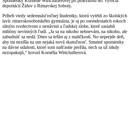
Spomienky Kornélie Wirtchafterovej pri príležitosti 80. výročia
deportácií Židov z Rimavskej Soboty.
Príbeh vtedy sedemnásťročnej študentky, ktorú vytrhli zo školských
lavíc rimavskosobotského gymnázia, je aj po osemdesiatich rokoch
silným svedectvom o nenávisti a ľudskej zlobe, ktoré zasiahli
milióny nevinných ľudí. „Ja sa na nikoho nehnevám, na nikoho, ale
zabudnúť sa nedá. Dnes sa teším aj z maličkostí. No neprejde deň,
aby mi nezišla na um nejaká nová skutočnosť. Smutné spomienky
na dávne udalosti, ktoré som našťastie prežila, nech sa už nikdy
nezopakujú,“ hovorí Kornélia Wirtchafterová.