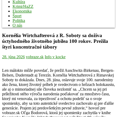
Kultúra
Krimi/HaZZ
Ekonomika
Šport
Politika
O nás
Kornélia Wirtchafterová z R. Soboty sa dožíva
úctyhodného životného jubilea 100 rokov. Prežila
štyri koncentračné tábory
28. júna 2026
vobraze.sk
Info v kocke
Len málokto môže povedať, že prežil Auschwitz-Birkenau, Bergen-
Belsen, Duderstadt aj Terezín. Kornélia Wirtchafterová z Rimavskej
Soboty to dokázala. Dnes, 28. júna, oslavuje svoje 100. narodeniny
ako žena, ktorej životný príbeh je svedectvom o hrôzach holokaustu,
ale aj o mimoriadnej sile človeka nezlomiť sa. „Chcem sa jej pri
príležitosti stého výročia narodenia poďakovať za množstvo času,
ktorý mi venovala, za trpezlivosť a ochotu podeliť sa o svoje
spomienky, aby sa toto autentické svedectvo zachovalo aj pre ďalšie
generácie. Prajem jej predovšetkým pevné zdravie,“ hovorí pre
vobraze.sk Oľga Bodorová, ktorá jej spomienky zachytila v knihe