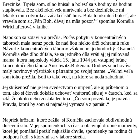
Brezinke. Trpela som, silno hnisali a bolesť sa z hodiny na hodinu
stupňovala. Bez akéhokoľvek umŕtvenia a bez dezinfekcie mi
lekárka ranu otvorila a začala čistiť hnis. Bola to ukrutná bolesť, ale
vravela som si: ,Pán Boh, dávaj na mňa pozor,’“ spomína Kornélia
Wirtchafterová v knihe.
Napokon sa zotavila a prežila. Počas pobytu v koncentračných
táboroch mala neraz pocit, že nad ňou niekto drží ochrannú ruku.
Návrat z koncentračných táborov však nebol jednoduchý. Osamelá
Kornélia ešte dlho dúfala, že sa jedného dňa vráti aj jej milovaná
mama, ktorú naposledy videla 15. júna 1944 pri vstupnej bráne
koncentračného tábora Auschwitz-Birkenau. Dodnes si uchováva
malý novinový výstrižok s pátraním po svojej mame. „Veľmi veľa
som toho prežila. Boli to také veci, na ktoré sa nedá zabudnúť.“
Jej skúsenosť nie je len svedectvom o utrpení, ale aj príbehom o
tom, ako si človek dokáže uchovať vnútornú silu aj v časoch, keď sa
zdá, že okolo neho zostala len tma. „Čo som povedala, je pravda.
Pravda, ktorú by som si najradšej vymazala z pamäti.“
Napriek hrôzam, ktoré zažila, si Kornélia zachovala obdivuhodnú
duševnú silu. V jej spomienkach sa často objavujú drobné momenty,
ktoré jej pomáhali prežiť najťažšie chvíle, spomienky na rodinu či
podpora ľudí, s ktorými sa v tábore stretla.