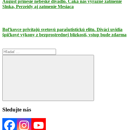
August prinesie nebeské divadlo. Čaká nás výrazné zatmenie
Slnka, Perzeidy aj zatmenie Mesiaca
Boľkovce privítajú svetovú parašutistickú elitu. Diváci uvidia
špičkové výkony z bezprostrednej blízkosti, vstup bude zdarma
Search
for:
Search
Sledujte nás