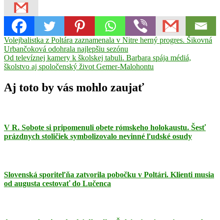
Navigácia
Previous
100
Volejbalistka z Poltára zaznamenala v Nitre herný progres. Šikovná
Kniha
Koncentračný
Post:
tábor
Urbančoková odohrala najlepšiu sezónu
Kornelia
v
Next
Wirtchafterova
Od televíznej kamery k školskej tabuli. Barbara spája médiá,
článku
Post:
školstvo aj spoločenský život Gemer-Malohontu
Aj toto by vás mohlo zaujať
V R. Sobote si pripomenuli obete rómskeho holokaustu. Šesť
prázdnych stoličiek symbolizovalo nevinné ľudské osudy
Slovenská sporiteľňa zatvorila pobočku v Poltári. Klienti musia
od augusta cestovať do Lučenca