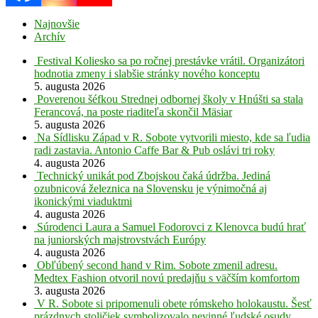
Najnovšie
Archív
Festival Koliesko sa po ročnej prestávke vrátil. Organizátori
hodnotia zmeny i slabšie stránky nového konceptu
5. augusta 2026
Poverenou šéfkou Strednej odbornej školy v Hnúšti sa stala
Ferancová, na poste riaditeľa skončil Mäsiar
5. augusta 2026
Na Sídlisku Západ v R. Sobote vytvorili miesto, kde sa ľudia
radi zastavia. Antonio Caffe Bar & Pub oslávi tri roky
4. augusta 2026
Technický unikát pod Zbojskou čaká údržba. Jediná
ozubnicová železnica na Slovensku je výnimočná aj
ikonickými viaduktmi
4. augusta 2026
Súrodenci Laura a Samuel Fodorovci z Klenovca budú hrať
na juniorských majstrovstvách Európy
4. augusta 2026
Obľúbený second hand v Rim. Sobote zmenil adresu.
Medtex Fashion otvoril novú predajňu s väčším komfortom
3. augusta 2026
V R. Sobote si pripomenuli obete rómskeho holokaustu. Šesť
prázdnych stoličiek symbolizovalo nevinné ľudské osudy