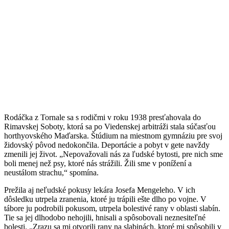
Rodáčka z Tornale sa s rodičmi v roku 1938 presťahovala do
Rimavskej Soboty, ktorá sa po Viedenskej arbitráži stala súčasťou
horthyovského Maďarska. Štúdium na miestnom gymnáziu pre svoj
židovský pôvod nedokončila. Deportácie a pobyt v gete navždy
zmenili jej život. „Nepovažovali nás za ľudské bytosti, pre nich sme
boli menej než psy, ktoré nás strážili. Žili sme v ponížení a
neustálom strachu,“ spomína.
Prežila aj neľudské pokusy lekára Josefa Mengeleho. V ich
dôsledku utrpela zranenia, ktoré ju trápili ešte dlho po vojne. V
tábore ju podrobili pokusom, utrpela bolestivé rany v oblasti slabín.
Tie sa jej dlhodobo nehojili, hnisali a spôsobovali neznesiteľné
bolesti. „Zrazu sa mi otvorili rany na slabinách, ktoré mi spôsobili v