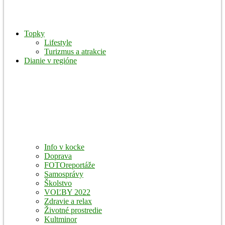
Topky
Lifestyle
Turizmus a atrakcie
Dianie v regióne
Info v kocke
Doprava
FOTOreportáže
Samosprávy
Školstvo
VOĽBY 2022
Zdravie a relax
Životné prostredie
Kultminor