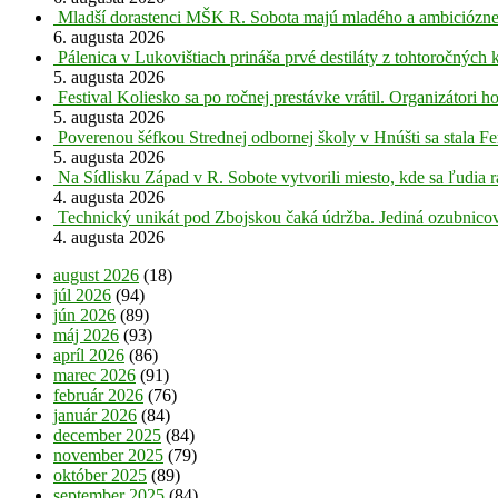
Mladší dorastenci MŠK R. Sobota majú mladého a ambiciózne
6. augusta 2026
Pálenica v Lukovištiach prináša prvé destiláty z tohtoročných 
5. augusta 2026
Festival Koliesko sa po ročnej prestávke vrátil. Organizátori 
5. augusta 2026
Poverenou šéfkou Strednej odbornej školy v Hnúšti sa stala Fe
5. augusta 2026
Na Sídlisku Západ v R. Sobote vytvorili miesto, kde sa ľudia r
4. augusta 2026
Technický unikát pod Zbojskou čaká údržba. Jediná ozubnicov
4. augusta 2026
august 2026
(18)
júl 2026
(94)
jún 2026
(89)
máj 2026
(93)
apríl 2026
(86)
marec 2026
(91)
február 2026
(76)
január 2026
(84)
december 2025
(84)
november 2025
(79)
október 2025
(89)
september 2025
(84)