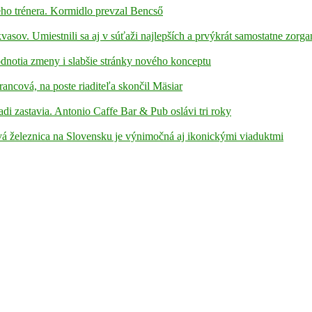
ho trénera. Kormidlo prevzal Bencső
kvasov. Umiestnili sa aj v súťaži najlepších a prvýkrát samostatne zorga
hodnotia zmeny i slabšie stránky nového konceptu
rancová, na poste riaditeľa skončil Mäsiar
adi zastavia. Antonio Caffe Bar & Pub oslávi tri roky
á železnica na Slovensku je výnimočná aj ikonickými viaduktmi