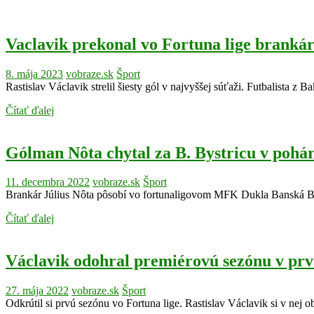
Vaclavik prekonal vo Fortuna lige branká
8. mája 2023
vobraze.sk
Šport
Rastislav Václavik strelil šiesty gól v najvyššej súťaži. Futbalista z
Čítať ďalej
Gólman Nôta chytal za B. Bystricu v pohári
11. decembra 2022
vobraze.sk
Šport
Brankár Július Nôta pôsobí vo fortunaligovom MFK Dukla Banská Bys
Čítať ďalej
Václavik odohral premiérovú sezónu v prvej
27. mája 2022
vobraze.sk
Šport
Odkrútil si prvú sezónu vo Fortuna lige. Rastislav Václavik si v ne