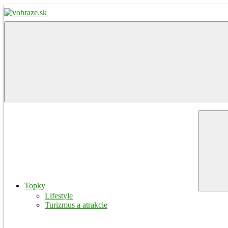
Skip
to
content
vobraze.sk
Správy
z
Gemera,
Malohontu
a
Novohradu
Menu
Topky
Lifestyle
Turizmus a atrakcie