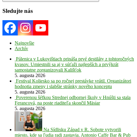
Search
Sledujte nás
Najnovšie
Archív
Pálenica v Lukovištiach prináša prvé destiláty z tohtoročných
kvasov. Umiestnili sa aj v súťaži najlepších a prvýkrát
samostatne zorganizovali Kališťok
5. augusta 2026
Festival Koliesko sa po ročnej prestávke vrátil. Organizátori
hodnotia zmeny i slabšie stránky nového konceptu
5. augusta 2026
Poverenou šéfkou Strednej odbornej školy v Hnúšti sa stala
Ferancová, na poste riaditeľa skončil Mäsiar
5. augusta 2026
Na Sídlisku Západ v R. Sobote vytvorili
miesto, kde sa ľudia radi zastavia. Antonio Caffe Bar & Pub