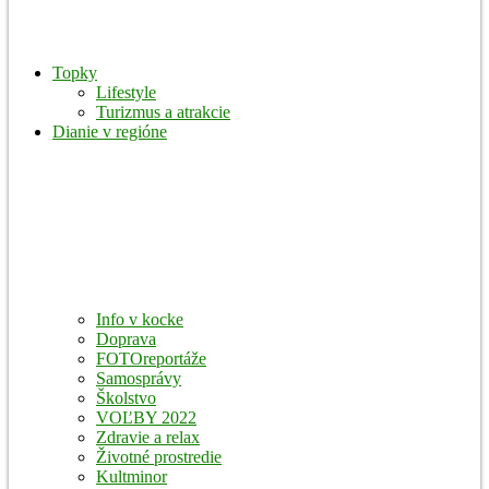
Topky
Lifestyle
Turizmus a atrakcie
Dianie v regióne
Info v kocke
Doprava
FOTOreportáže
Samosprávy
Školstvo
VOĽBY 2022
Zdravie a relax
Životné prostredie
Kultminor