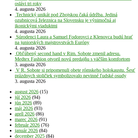
oslávi tri roky
4. augusta 2026
Technický unikát pod Zbojskou čaká údržba. Jediná
ozubnicová železnica na Slovensku je výnimočná aj
ikonickými viaduktmi
4. augusta 2026
Súrodenci Laura a Samuel Fodorovci z Klenovca budú hrať
na juniorských majstrovstvách Európy
4. augusta 2026
Obľúbený second hand v Rim. Sobote zmenil adresu.
Medtex Fashion otvoril novú predajňu s väčším komfortom
3. augusta 2026
V R. Sobote si pripomenuli obete rómskeho holokaustu. Šesť
prázdnych stoličiek symbolizovalo nevinné ľudské osudy
3. augusta 2026
august 2026
(15)
júl 2026
(94)
jún 2026
(89)
máj 2026
(93)
apríl 2026
(86)
marec 2026
(91)
február 2026
(76)
január 2026
(84)
december 2025
(84)