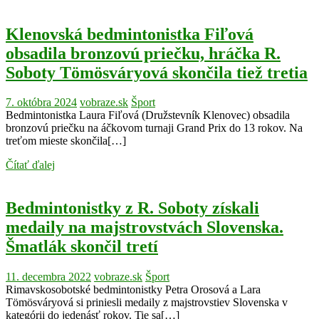
Klenovská bedmintonistka Fiľová
obsadila bronzovú priečku, hráčka R.
Soboty Tömösváryová skončila tiež tretia
7. októbra 2024
vobraze.sk
Šport
Bedmintonistka Laura Fiľová (Družstevník Klenovec) obsadila
bronzovú priečku na áčkovom turnaji Grand Prix do 13 rokov. Na
treťom mieste skončila[…]
Čítať ďalej
Bedmintonistky z R. Soboty získali
medaily na majstrovstvách Slovenska.
Šmatlák skončil tretí
11. decembra 2022
vobraze.sk
Šport
Rimavskosobotské bedmintonistky Petra Orosová a Lara
Tömösváryová si priniesli medaily z majstrovstiev Slovenska v
kategórii do jedenásť rokov. Tie sa[…]