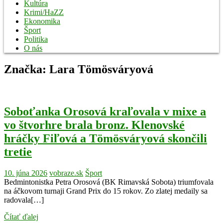
Kultúra
Krimi/HaZZ
Ekonomika
Šport
Politika
O nás
Značka:
Lara Tömösváryová
Soboťanka Orosová kraľovala v mixe a
vo štvorhre brala bronz. Klenovské
hráčky Fiľová a Tömösváryová skončili
tretie
10. júna 2026
vobraze.sk
Šport
Bedmintonistka Petra Orosová (BK Rimavská Sobota) triumfovala
na áčkovom turnaji Grand Prix do 15 rokov. Zo zlatej medaily sa
radovala[…]
Čítať ďalej