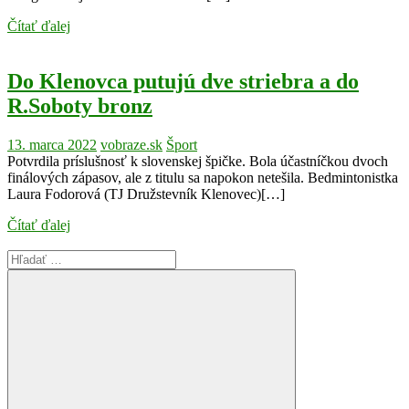
Čítať ďalej
Do Klenovca putujú dve striebra a do
R.Soboty bronz
13. marca 2022
vobraze.sk
Šport
Potvrdila príslušnosť k slovenskej špičke. Bola účastníčkou dvoch
finálových zápasov, ale z titulu sa napokon netešila. Bedmintonistka
Laura Fodorová (TJ Družstevník Klenovec)[…]
Čítať ďalej
Search
for: