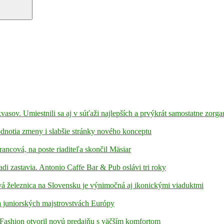
kvasov. Umiestnili sa aj v súťaži najlepších a prvýkrát samostatne zorga
hodnotia zmeny i slabšie stránky nového konceptu
rancová, na poste riaditeľa skončil Mäsiar
adi zastavia. Antonio Caffe Bar & Pub oslávi tri roky
á železnica na Slovensku je výnimočná aj ikonickými viaduktmi
 juniorských majstrovstvách Európy
Fashion otvoril novú predajňu s väčším komfortom