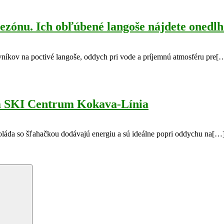
sezónu. Ich obľúbené langoše nájdete onedlh
íkov na poctivé langoše, oddych pri vode a príjemnú atmosféru pre[
na SKI Centrum Kokava-Línia
okoláda so šľahačkou dodávajú energiu a sú ideálne popri oddychu na[…