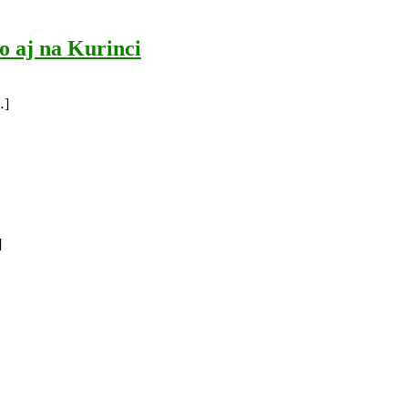
o aj na Kurinci
…]
]