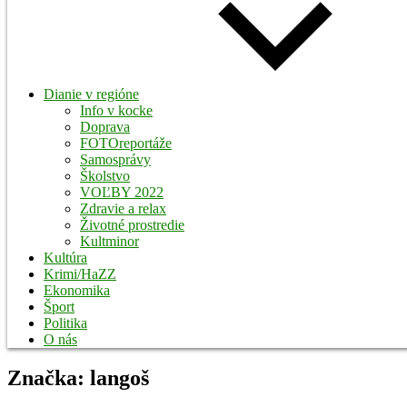
Dianie v regióne
Info v kocke
Doprava
FOTOreportáže
Samosprávy
Školstvo
VOĽBY 2022
Zdravie a relax
Životné prostredie
Kultminor
Kultúra
Krimi/HaZZ
Ekonomika
Šport
Politika
O nás
Značka:
langoš