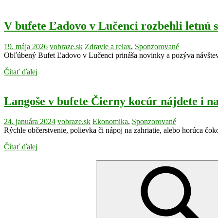
V bufete Ľadovo v Lučenci rozbehli letnú 
19. mája 2026
vobraze.sk
Zdravie a relax
,
Sponzorované
Obľúbený Bufet Ľadovo v Lučenci prináša novinky a pozýva návštevn
Čítať ďalej
Langoše v bufete Čierny kocúr nájdete i 
24. januára 2024
vobraze.sk
Ekonomika
,
Sponzorované
Rýchle občerstvenie, polievka či nápoj na zahriatie, alebo horúca č
Čítať ďalej
Search
for: