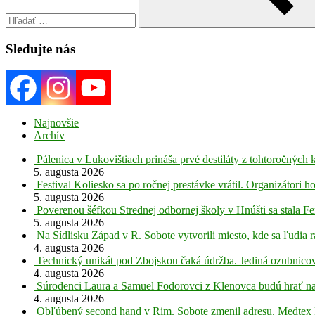
Search
Sledujte nás
Najnovšie
Archív
Pálenica v Lukovištiach prináša prvé destiláty z tohtoročných 
5. augusta 2026
Festival Koliesko sa po ročnej prestávke vrátil. Organizátori 
5. augusta 2026
Poverenou šéfkou Strednej odbornej školy v Hnúšti sa stala Fe
5. augusta 2026
Na Sídlisku Západ v R. Sobote vytvorili miesto, kde sa ľudia r
4. augusta 2026
Technický unikát pod Zbojskou čaká údržba. Jediná ozubnicov
4. augusta 2026
Súrodenci Laura a Samuel Fodorovci z Klenovca budú hrať na
4. augusta 2026
Obľúbený second hand v Rim. Sobote zmenil adresu. Medtex 