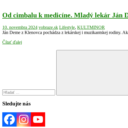
Od cimbalu k medicíne. Mladý lekár Ján D
10. novembra 2024
vobraze.sk
Lifestyle
,
KULTMINOR
Ján Deme z Klenovca pochádza z lekárskej i muzikantskej rodiny. Ak
Čítať ďalej
Search
for:
Search
Sledujte nás