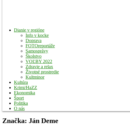
Dianie v regióne
Info v kocke
Doprava
FOTOreportáže
Samosprávy
Školstvo
VOĽBY 2022
Zdravie a relax
Životné prostredie
Kultminor
Kultúra
Krimi/HaZZ
Ekonomika
Šport
Politika
O nás
Značka:
Ján Deme