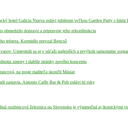
ámocký hotel Galicia Nueva oslávi jubileum veľkou Garden Party s hitmi
to obmedzilo dopravu a pripravuje jeho rekonštrukciu
ho trénera. Kormidlo prevzal Bencső
kvasov. Umiestnili sa aj v súťaži najlepších a prvýkrát samostatne zorga
hodnotia zmeny i slabšie stránky nového konceptu
rancová, na poste riaditeľa skončil Mäsiar
adi zastavia. Antonio Caffe Bar & Pub oslávi tri roky
diná ozubnicová železnica na Slovensku je výnimočná aj ikonickými v