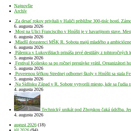
Najnovšie
Archív
Za desať rokov privítali v Haliči približne 300-tisíc hostí. Z
6. augusta 2026
Most na Ulici Francisciho v Hnúšti je v havarijnom stave. Mes
6. augusta 2026
Mladší dorastenci MŠK R. Sobota majú mladého a ambiciózne
6. augusta 2026
Pálenica v Lukovištiach prináša prvé destiláty z tohtoročných 
5. augusta 2026
Festival Koliesko sa po ročnej prestávke vrátil. Organizátori 
5. augusta 2026
Poverenou šéfkou Strednej odbornej školy v Hnúšti sa stala Fe
5. augusta 2026
Na Sídlisku Západ v R. Sobote vytvorili miesto, kde sa ľudia r
4. augusta 2026
Technický unikát pod Zbojskou čaká údržba. Je
4. augusta 2026
august 2026
(18)
júl 2026
(94)