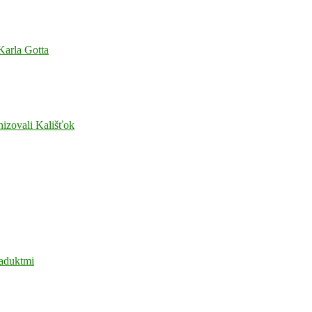
 Karla Gotta
nizovali Kališťok
iaduktmi