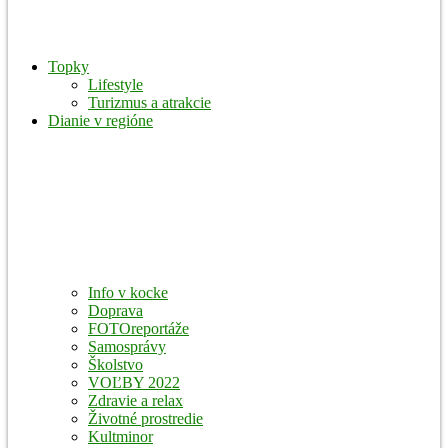
Topky
Lifestyle
Turizmus a atrakcie
Dianie v regióne
Info v kocke
Doprava
FOTOreportáže
Samosprávy
Školstvo
VOĽBY 2022
Zdravie a relax
Životné prostredie
Kultminor