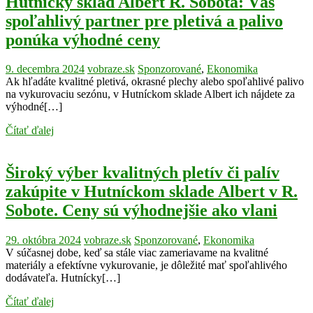
Hutnícky sklad Albert R. Sobota: Váš
spoľahlivý partner pre pletivá a palivo
ponúka výhodné ceny
9. decembra 2024
vobraze.sk
Sponzorované
,
Ekonomika
Ak hľadáte kvalitné pletivá, okrasné plechy alebo spoľahlivé palivo
na vykurovaciu sezónu, v Hutníckom sklade Albert ich nájdete za
výhodné[…]
Čítať ďalej
Široký výber kvalitných pletív či palív
zakúpite v Hutníckom sklade Albert v R.
Sobote. Ceny sú výhodnejšie ako vlani
29. októbra 2024
vobraze.sk
Sponzorované
,
Ekonomika
V súčasnej dobe, keď sa stále viac zameriavame na kvalitné
materiály a efektívne vykurovanie, je dôležité mať spoľahlivého
dodávateľa. Hutnícky[…]
Čítať ďalej