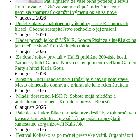
Päť signálov, že vaše okná potrebujú servis.
Prefukovanie, ťažké zatváranie či poškodené tesnenie
nemusia znamenať okamžitú výmenu okien za nové
7. augusta 2026
Počet žiakov v malotriednej základnej škole R. Janociach
klesol. Obecné zastupiteľstvo rozhodlo o jej zrušení
7. augusta 2026
Káder považuje kouč MŠK R. Sobota Pisár za silnejší ako na
jar. Cieľ je skončiť do siedmeho miesta
7. augusta 2026
Za desať rokov privítali v Haliči približne 300-tisíc hostí.
Zámocký hotel Galicia Nueva oslávi jubileum veľkou Garden
Party s hitmi Karla Gotta
6. augusta 2026
Most na Ulici Francisciho v Hnúšti je v havarijnom stave.
Mesto obmedzilo dopravu a pripravuje jeho rekonštrukciu
6. augusta 2026
Mladší dorastenci MŠK R. Sobota majú mladého a
ambiciózneho trénera. Kormidlo prevzal Bencső
6. augusta 2026
Pálenica v Lukovištiach prináša prvé destiláty z tohtoročných
kvasov. Umiestnili sa aj v súťaži najlepších a prvýkrát
samostatne zorganizovali Kališťok
5. augusta 2026
Festival Koliesko sa po ročnej prestávke vrátil. Organizátori