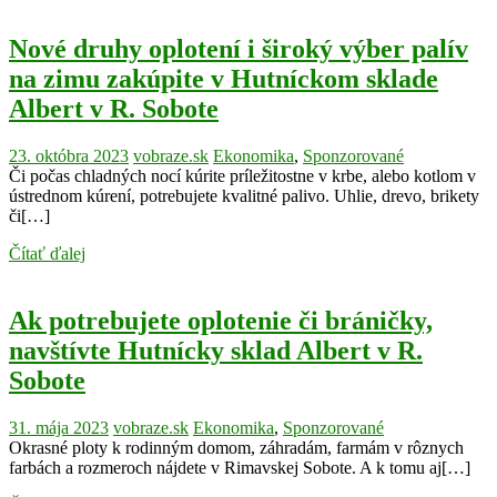
Nové druhy oplotení i široký výber palív
na zimu zakúpite v Hutníckom sklade
Albert v R. Sobote
23. októbra 2023
vobraze.sk
Ekonomika
,
Sponzorované
Či počas chladných nocí kúrite príležitostne v krbe, alebo kotlom v
ústrednom kúrení, potrebujete kvalitné palivo. Uhlie, drevo, brikety
či[…]
Čítať ďalej
Ak potrebujete oplotenie či bráničky,
navštívte Hutnícky sklad Albert v R.
Sobote
31. mája 2023
vobraze.sk
Ekonomika
,
Sponzorované
Okrasné ploty k rodinným domom, záhradám, farmám v rôznych
farbách a rozmeroch nájdete v Rimavskej Sobote. A k tomu aj[…]