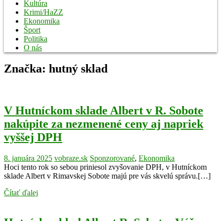
Kultúra
Krimi/HaZZ
Ekonomika
Šport
Politika
O nás
Značka:
hutný sklad
V Hutníckom sklade Albert v R. Sobote
nakúpite za nezmenené ceny aj napriek
vyššej DPH
8. januára 2025
vobraze.sk
Sponzorované
,
Ekonomika
Hoci tento rok so sebou priniesol zvyšovanie DPH, v Hutníckom
sklade Albert v Rimavskej Sobote majú pre vás skvelú správu.[…]
Čítať ďalej