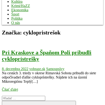
Kultúra
Krimi/HaZZ
Ekonomika
Šport
Politika
O nás
Značka:
cyklopristrešok
Pri Kraskove a Špaňom Poli pribudli
cykloprístrešky
8. decembra 2022
vobraze.sk
Samosprávy
Na cestách 3. triedy v okrese Rimavská Sobota pribudli do siete
odpočívadiel ďalšie cykloprístrešky. Nájdete ich na území
Mikroregiónu Teplý[…]
Čítať ďalej
Search
for: