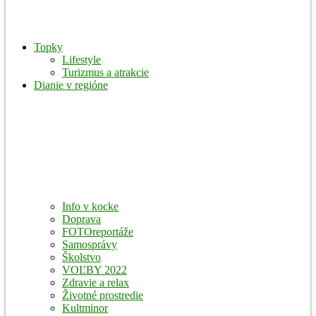
Topky
Lifestyle
Turizmus a atrakcie
Dianie v regióne
Info v kocke
Doprava
FOTOreportáže
Samosprávy
Školstvo
VOĽBY 2022
Zdravie a relax
Životné prostredie
Kultminor