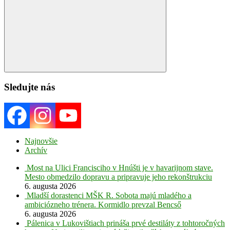
Search
Sledujte nás
Najnovšie
Archív
Most na Ulici Francisciho v Hnúšti je v havarijnom stave.
Mesto obmedzilo dopravu a pripravuje jeho rekonštrukciu
6. augusta 2026
Mladší dorastenci MŠK R. Sobota majú mladého a
ambiciózneho trénera. Kormidlo prevzal Bencső
6. augusta 2026
Pálenica v Lukovištiach prináša prvé destiláty z tohtoročných