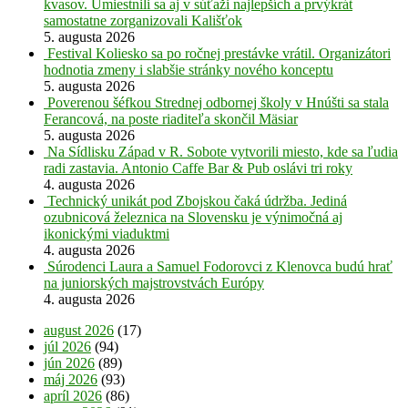
kvasov. Umiestnili sa aj v súťaži najlepších a prvýkrát
samostatne zorganizovali Kališťok
5. augusta 2026
Festival Koliesko sa po ročnej prestávke vrátil. Organizátori
hodnotia zmeny i slabšie stránky nového konceptu
5. augusta 2026
Poverenou šéfkou Strednej odbornej školy v Hnúšti sa stala
Ferancová, na poste riaditeľa skončil Mäsiar
5. augusta 2026
Na Sídlisku Západ v R. Sobote vytvorili miesto, kde sa ľudia
radi zastavia. Antonio Caffe Bar & Pub oslávi tri roky
4. augusta 2026
Technický unikát pod Zbojskou čaká údržba. Jediná
ozubnicová železnica na Slovensku je výnimočná aj
ikonickými viaduktmi
4. augusta 2026
Súrodenci Laura a Samuel Fodorovci z Klenovca budú hrať
na juniorských majstrovstvách Európy
4. augusta 2026
august 2026
(17)
júl 2026
(94)
jún 2026
(89)
máj 2026
(93)
apríl 2026
(86)