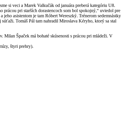
 sme si veci a Marek Valkučák od januára preberá kategóriu U8.
ho prácou pri starších dorastencoch som bol spokojný,“ uviedol pre
 a jeho asistentom je tam Róbert Wereszký. Trénerom sedemnástky
j súťaži. Tomáš Pál tam nahradil Miroslava Kéryho, ktorý sa stal
v. Milan Špaček má bohaté skúsenosti s prácou pri mládeži. V
ízy, štyri prehry).