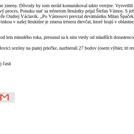
nálne zmeny. Dôvody by som nerád komunikoval takto verejne. Vysvetlili
vý proces. Ponuku stať sa trénerom štrnástky prijal Štefan Vámos. S je
eže Ondrej Václavik. „Po Vámosovi prevzal devätnástku Milan Špaček
kou v našej štruktúre je zmena trénera dievčat, ktoré hrajú v oblastne
d leta minulého roka, presunul sa k nim vtedy od mladších dorastenco
ici sezóny na piatej priečke, nazbierali 27 bodov (osem výhier, tri rem
 časti