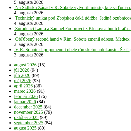
5. augusta 2026
Na Sídlisku Západ v R. Sobote vytvorili miesto, kde sa ľudia r
4. augusta 2026
Technický unikát pod Zbojskou čaká údržba. Jediná ozubnicov
4. augusta 2026
Súrodenci Laura a Samuel Fodorovci z Klenovca budú hrať na
4. augusta 2026
Obľúbený second hand v Rim. Sobote zmenil adresu. Medtex 
3. augusta 2026
V R. Sobote si pripomenuli obete rómskeho holokaustu. Šesť 
3. augusta 2026
august 2026
(15)
júl 2026
(94)
jún 2026
(89)
máj 2026
(93)
apríl 2026
(86)
marec 2026
(91)
február 2026
(76)
január 2026
(84)
december 2025
(84)
november 2025
(79)
október 2025
(89)
september 2025
(84)
august 2025
(80)