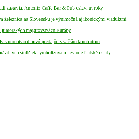
adi zastavia. Antonio Caffe Bar & Pub oslávi tri roky
á železnica na Slovensku je výnimočná aj ikonickými viaduktmi
 juniorských majstrovstvách Európy
Fashion otvoril novú predajňu s väčším komfortom
prázdnych stoličiek symbolizovalo nevinné ľudské osudy