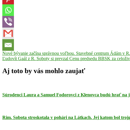
Navigácia
Previous
Futbal
Nové bývanie začína správnou voľbou. Stavebné centrum Ádám v R. S
Milan
Post:
Next
Špaček
Ľudovít Gaál z R. Soboty si prevzal Cenu predsedu BBSK za celoživo
MŠK
v
Post:
R.
článku
Sobota
prvá
Aj toto by vás mohlo zaujať
liga
žiakov
Štefan
Vámos
tretia
liga
Súrodenci Laura a Samuel Fodorovci z Klenovca budú hrať na 
dorastencov
Rim. Sobota stroskotala v pohári na Látkach. Jej katom bol tro