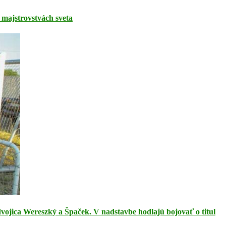
majstrovstvách sveta
ojica Wereszký a Špaček. V nadstavbe hodlajú bojovať o titul