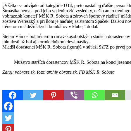
„Všetko sa odvíjalo od kategórie U14, preto nastali aj ďalšie perso
Štrnástka nemala pod jeho vedením zlé výsledky, nešlo ani o tréningo
vobraze.sk konateľ MŠK R. Sobota a zároveň športový riaditeľ mlád
zostáva Wereszký a pri ňom je naďalej asistentom Špaček. Ďalšou novin
trénerom mládežníckych brankárov v klube,“ dodal.
Štefan Vámos bol trénerom rimavskosobotských starších dorastencov o
minulosti už bol aj kormidelníkom devätnástky.
Mladší dorastenci MŠK R. Sobota figurujú v súťaži SsFZ po prvej polov
Mužstvo starších dorastencov MŠK R. Sobota na konci jesennej
Zdroj: vobraze.sk
, foto:
archív obraze.sk, FB MŠK R. Sobota