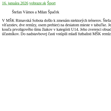
16. januára 2026
vobraze.sk
Šport
Štefan Vámos a Milan Špaček
V MŠK Rimavská Sobota došlo k zmenám niektorých trénerov. Štefan V
víťazstiev, dve remízy, osem prehier) na desiatom mieste v tabuľke. 
kouča prvoligového tímu žiakov v kategórii U14. Jeho zverenci obsadil
účastníkov. Do nadstavbovej časti vstúpili mladí futbalisti MŠK re