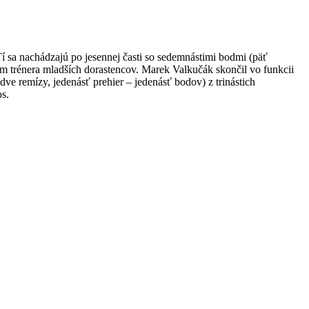
 sa nachádzajú po jesennej časti so sedemnástimi bodmi (päť
tom trénera mladších dorastencov. Marek Valkučák skončil vo funkcii
dve remízy, jedenásť prehier – jedenásť bodov) z trinástich
s.