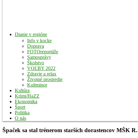
Dianie v regióne
Info v kocke
Doprava
FOTOreportáže
Samosprávy
Školstvo
VOĽBY 2022
Zdravie a relax
Životné prostredie
Kultminor
Kultúra
Krimi/HaZZ
Ekonomika
Šport
Politika
O nás
Špaček sa stal trénerom starších dorastencov MŠK R.