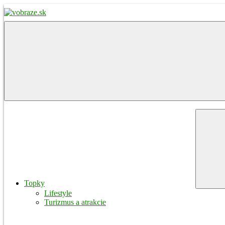
Skip
to
content
vobraze.sk
Správy
z
Gemera,
Malohontu
a
Novohradu
Menu
Topky
Lifestyle
Turizmus a atrakcie