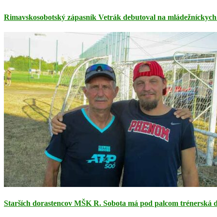
Rimavskosobotský zápasník Vetrák debutoval na mládežníckych 
Starších dorastencov MŠK R. Sobota má pod palcom trénerská dv