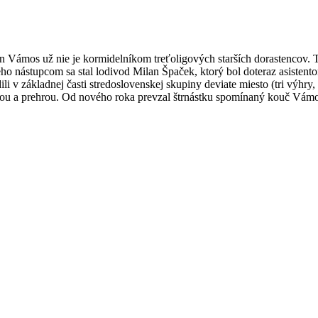
ámos už nie je kormidelníkom treťoligových starších dorastencov. Tí
Jeho nástupcom sa stal lodivod Milan Špaček, ktorý bol doteraz asisten
i v základnej časti stredoslovenskej skupiny deviate miesto (tri výhry, 
mízou a prehrou. Od nového roka prevzal štrnástku spomínaný kouč Vámo