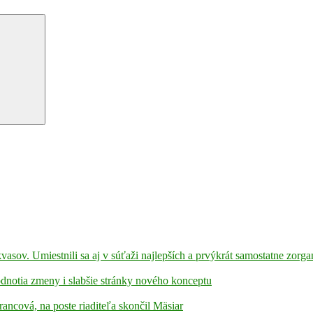
kvasov. Umiestnili sa aj v súťaži najlepších a prvýkrát samostatne zorga
hodnotia zmeny i slabšie stránky nového konceptu
rancová, na poste riaditeľa skončil Mäsiar