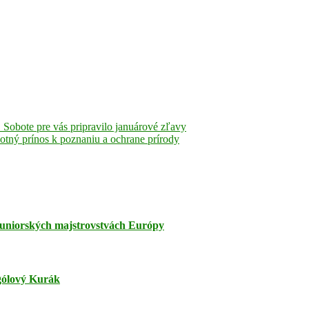
obote pre vás pripravilo januárové zľavy
tný prínos k poznaniu a ochrane prírody
juniorských majstrovstvách Európy
jgólový Kurák