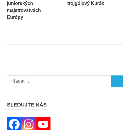
juniorských
trojgólový Kurák
majstrovstvách
Európy
Search
SEARCH
for:
SLEDUJTE NÁS