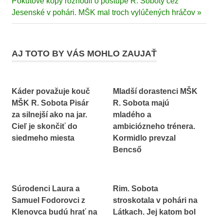
Next
Pokutové kopy rozhodli o postupe R. Soboty cez
článku
Lokomotíva
Post:
Jesenské v pohári. MŠK mal troch vylúčených hráčov
R. Sobota
olympiáda
Paríž
AJ TOTO BY VÁS MOHLO ZAUJAŤ
2024
zápasenie
Káder považuje kouč
Mladší dorastenci MŠK
MŠK R. Sobota Pisár
R. Sobota majú
za silnejší ako na jar.
mladého a
Cieľ je skončiť do
ambiciózneho trénera.
siedmeho miesta
Kormidlo prevzal
Bencső
Súrodenci Laura a
Rim. Sobota
Samuel Fodorovci z
stroskotala v pohári na
Klenovca budú hrať na
Látkach. Jej katom bol