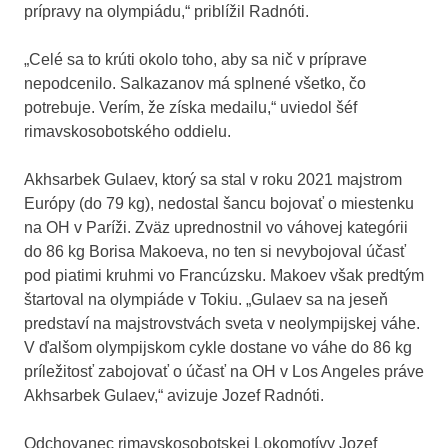
prípravy na olympiádu,“ priblížil Radnóti.
„Celé sa to krúti okolo toho, aby sa nič v príprave
nepodcenilo. Salkazanov má splnené všetko, čo
potrebuje. Verím, že získa medailu,“ uviedol šéf
rimavskosobotského oddielu.
Akhsarbek Gulaev, ktorý sa stal v roku 2021 majstrom
Európy (do 79 kg), nedostal šancu bojovať o miestenku
na OH v Paríži. Zväz uprednostnil vo váhovej kategórii
do 86 kg Borisa Makoeva, no ten si nevybojoval účasť
pod piatimi kruhmi vo Francúzsku. Makoev však predtým
štartoval na olympiáde v Tokiu. „Gulaev sa na jeseň
predstaví na majstrovstvách sveta v neolympijskej váhe.
V ďalšom olympijskom cykle dostane vo váhe do 86 kg
príležitosť zabojovať o účasť na OH v Los Angeles práve
Akhsarbek Gulaev,“ avizuje Jozef Radnóti.
Odchovanec rimavskosobotskej Lokomotívy Jozef