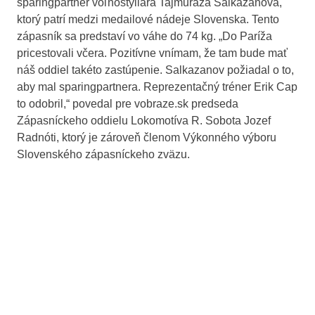
sparingpartner voľnoštýliara Tajmuraza Salkazanova,
ktorý patrí medzi medailové nádeje Slovenska. Tento
zápasník sa predstaví vo váhe do 74 kg. „Do Paríža
pricestovali včera. Pozitívne vnímam, že tam bude mať
náš oddiel takéto zastúpenie. Salkazanov požiadal o to,
aby mal sparingpartnera. Reprezentačný tréner Erik Cap
to odobril,“ povedal pre vobraze.sk predseda
Zápasníckeho oddielu Lokomotíva R. Sobota Jozef
Radnóti, ktorý je zároveň členom Výkonného výboru
Slovenského zápasníckeho zväzu.