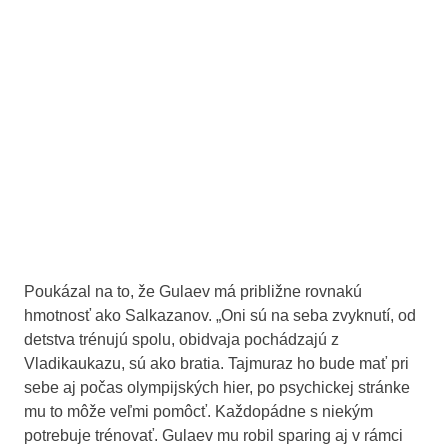
Poukázal na to, že Gulaev má približne rovnakú
hmotnosť ako Salkazanov. „Oni sú na seba zvyknutí, od
detstva trénujú spolu, obidvaja pochádzajú z
Vladikaukazu, sú ako bratia. Tajmuraz ho bude mať pri
sebe aj počas olympijských hier, po psychickej stránke
mu to môže veľmi pomôcť. Každopádne s niekým
potrebuje trénovať. Gulaev mu robil sparing aj v rámci