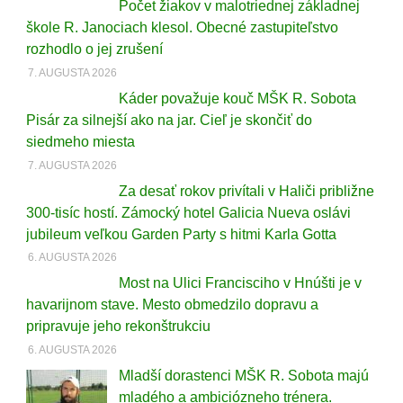
Počet žiakov v malotriednej základnej
škole R. Janociach klesol. Obecné zastupiteľstvo
rozhodlo o jej zrušení
7. AUGUSTA 2026
Káder považuje kouč MŠK R. Sobota
Pisár za silnejší ako na jar. Cieľ je skončiť do
siedmeho miesta
7. AUGUSTA 2026
Za desať rokov privítali v Haliči približne
300-tisíc hostí. Zámocký hotel Galicia Nueva oslávi
jubileum veľkou Garden Party s hitmi Karla Gotta
6. AUGUSTA 2026
Most na Ulici Francisciho v Hnúšti je v
havarijnom stave. Mesto obmedzilo dopravu a
pripravuje jeho rekonštrukciu
6. AUGUSTA 2026
Mladší dorastenci MŠK R. Sobota majú
mladého a ambiciózneho trénera.