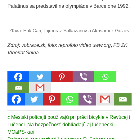
Palatinus sa predstavil na olympiáde v Barcelone 1992.
Zľava: Erik Cap, Tajmuraz Salkazanov a Akhsarbek Gulaev
Zdroj: vobraze.sk, foto: reprofoto video uww.org
,
FB ZK
Vihorlat Snina
Akhsarbek
Previous
Mestskí policajti používajú pri práci bicykle v Revúcej i
Navigácia
Gulaev
Post:
Lučenci. Na bezpečnosť dohliadajú aj lučeneckí
Jozef
v
MOaPS-kári
Radnóti