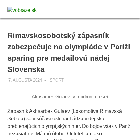
Skip
vobraze.sk
to
MENU
Správy
content
z
Gemera,
Rimavskosobotský zápasník
Malohontu
a
zabezpečuje na olympiáde v Paríži
Novohradu
sparing pre medailovú nádej
Slovenska
7. AUGUSTA 2024
VOBRAZE.SK
ŠPORT
Akhsarbek Gulaev (v modrom drese)
Zápasník Akhsarbek Gulaev (Lokomotíva Rimavská
Sobota) sa v súčasnosti nachádza v dejisku
prebiehajúcich olympijských hier. Do bojov však v Paríži
nezasiahne. Má inú úlohu. Odletel tam ako