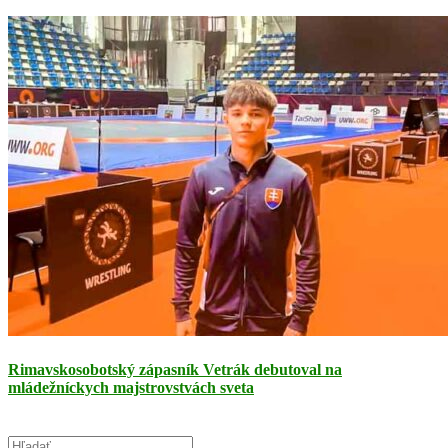
Rimavskosobotský zápasník Vetrák debutoval na
mládežníckych majstrovstvách sveta
Search