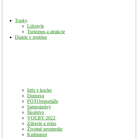
Topky
Lifestyle
Turizmus a atrakcie
Dianie v regióne
Info v kocke
Doprava
FOTOreportáže
Samosprávy
Školstvo
VOĽBY 2022
Zdravie a relax
Životné prostredie
Kultminor