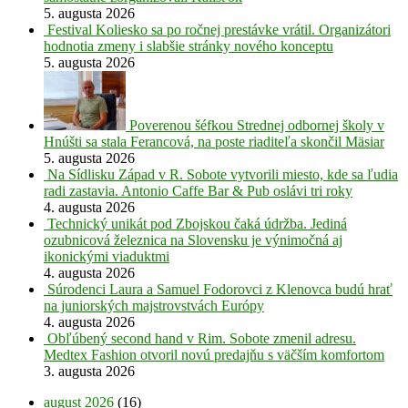
5. augusta 2026
Festival Koliesko sa po ročnej prestávke vrátil. Organizátori
hodnotia zmeny i slabšie stránky nového konceptu
5. augusta 2026
Poverenou šéfkou Strednej odbornej školy v
Hnúšti sa stala Ferancová, na poste riaditeľa skončil Mäsiar
5. augusta 2026
Na Sídlisku Západ v R. Sobote vytvorili miesto, kde sa ľudia
radi zastavia. Antonio Caffe Bar & Pub oslávi tri roky
4. augusta 2026
Technický unikát pod Zbojskou čaká údržba. Jediná
ozubnicová železnica na Slovensku je výnimočná aj
ikonickými viaduktmi
4. augusta 2026
Súrodenci Laura a Samuel Fodorovci z Klenovca budú hrať
na juniorských majstrovstvách Európy
4. augusta 2026
Obľúbený second hand v Rim. Sobote zmenil adresu.
Medtex Fashion otvoril novú predajňu s väčším komfortom
3. augusta 2026
august 2026
(16)