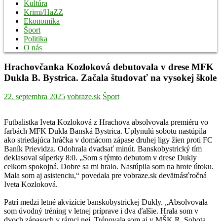
Kultúra
Krimi/HaZZ
Ekonomika
Šport
Politika
O nás
Hrachovčanka Kozloková debutovala v drese MFK
Dukla B. Bystrica. Začala študovať na vysokej škole
22. septembra 2025
vobraze.sk
Šport
Futbalistka Iveta Kozloková z Hrachova absolvovala premiéru vo
farbách MFK Dukla Banská Bystrica. Uplynulú sobotu nastúpila
ako striedajúca hráčka v domácom zápase druhej ligy žien proti FC
Baník Prievidza. Odohrala dvadsať minút. Banskobystrický tím
deklasoval súperky 8:0. „Som s týmto debutom v drese Dukly
celkom spokojná. Dobre sa mi hralo. Nastúpila som na hrote útoku.
Mala som aj asistenciu,“ povedala pre vobraze.sk devätnásťročná
Iveta Kozloková.
Patrí medzi letné akvizície banskobystrickej Dukly. „Absolvovala
som úvodný tréning v letnej príprave i dva ďalšie. Hrala som v
dvoch zápasoch v rámci nej. Trénovala som aj v MŠK R. Sobota,