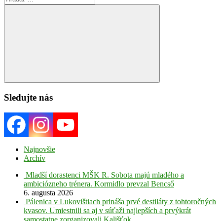
for:
Search
Sledujte nás
Najnovšie
Archív
Mladší dorastenci MŠK R. Sobota majú mladého a
ambiciózneho trénera. Kormidlo prevzal Bencső
6. augusta 2026
Pálenica v Lukovištiach prináša prvé destiláty z tohtoročných
kvasov. Umiestnili sa aj v súťaži najlepších a prvýkrát
samostatne zorganizovali Kališťok