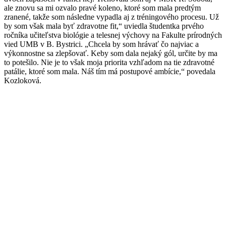
ale znovu sa mi ozvalo pravé koleno, ktoré som mala predtým
zranené, takže som následne vypadla aj z tréningového procesu. Už
by som však mala byť zdravotne fit,“ uviedla študentka prvého
ročníka učiteľstva biológie a telesnej výchovy na Fakulte prírodných
vied UMB v B. Bystrici. „Chcela by som hrávať čo najviac a
výkonnostne sa zlepšovať. Keby som dala nejaký gól, určite by ma
to potešilo. Nie je to však moja priorita vzhľadom na tie zdravotné
patálie, ktoré som mala. Náš tím má postupové ambície,“ povedala
Kozloková.