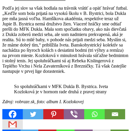
Podľa jej slov sa však hodlala na trávnik vrátiť a opäť hrávať futbal.
„Keďže som bola prijatá na vysokú školu v B. Bystrici, bola Dukla
pre mňa jasná voľba. Hamšíkova akadémia, respektíve teraz už
Jupie B. Bystrica nemá družstvo žien. Viaceré hráčky sme odtiaľ
prešli do MFK Dukla. Mala som spočiatku obavy, ako nás dievčatá
z Dukla zoberú medzi seba, ale som nadmieru prekvapená, aká je
realita. Sú to milé baby, v pohode nás prijali medzi seba. Myslím si,
že máme dobrý tím,“ priblížila Iveta. Banskobystrický kolektív sa
nachádza po štyroch kolách s desiatimi bodmi (tri výhry a remíza)
na prvom mieste. Kozloková v minulosti hrávala súťažne bedminton
i stolný tenis. Jej spoluhráčkami sú aj Rebeka Kislingerová z
Teplého Vrchu i Nela Zavaterníková z Brezničky. Tá však častejšie
nastupuje v prvej lige dorasteniek.
So spoluhráčkami v MFK Dukla B. Bystrica. Iveta
Kozloková je v hornom rade druhá z pravej strany
Zdroj: vobraze.sk, foto: album I. Kozlokovej