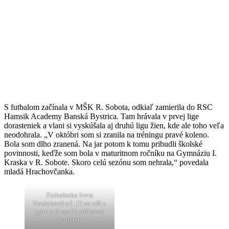
S futbalom začínala v MŠK R. Sobota, odkiaľ zamierila do RSC
Hamsik Academy Banská Bystrica. Tam hrávala v prvej lige
dorasteniek a vlani si vyskúšala aj druhú ligu žien, kde ale toho veľa
neodohrala. „V októbri som si zranila na tréningu pravé koleno.
Bola som dlho zranená. Na jar potom k tomu pribudli školské
povinnosti, keďže som bola v maturitnom ročníku na Gymnáziu I.
Kraska v R. Sobote. Skoro celú sezónu som nehrala,“ povedala
mladá Hrachovčanka.
Futbalistka Iveta
Kozloková s č. 15 sa teší z
gólu v drese Hamšíkovej
akadémie