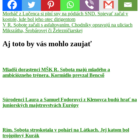
Navigácia
Previous
druhá
Morháč z Lučenca si plní sny na pódiách SND. Spievať začal v
Post:
liga
kostole, kde bol jeho otec dirigentom
v
Next
žien
V R. Sobote začali s asfaltovaním. Chodníky opravujú na uliciach
Futbal
Hrachovo
Iveta
článku
Post:
Kozloková
Mikszátha, Šrobárovej či Železničiarskej
MFK
Dukla
B.
Aj toto by vás mohlo zaujať
Bystrica
Mladší dorastenci MŠK R. Sobota majú mladého a
ambiciózneho trénera. Kormidlo prevzal Bencső
Súrodenci Laura a Samuel Fodorovci z Klenovca budú hrať na
juniorských majstrovstvách Európy
Rim. Sobota stroskotala v pohári na Látkach. Jej katom bol
trojgólový Kurák