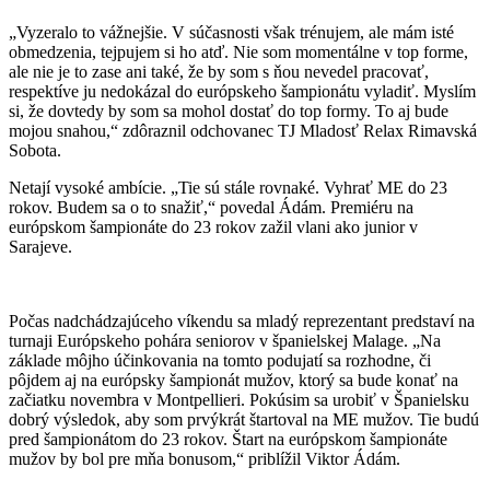
„Vyzeralo to vážnejšie. V súčasnosti však trénujem, ale mám isté
obmedzenia, tejpujem si ho atď. Nie som momentálne v top forme,
ale nie je to zase ani také, že by som s ňou nevedel pracovať,
respektíve ju nedokázal do európskeho šampionátu vyladiť. Myslím
si, že dovtedy by som sa mohol dostať do top formy. To aj bude
mojou snahou,“ zdôraznil odchovanec TJ Mladosť Relax Rimavská
Sobota.
Netají vysoké ambície. „Tie sú stále rovnaké. Vyhrať ME do 23
rokov. Budem sa o to snažiť,“ povedal Ádám. Premiéru na
európskom šampionáte do 23 rokov zažil vlani ako junior v
Sarajeve.
Počas nadchádzajúceho víkendu sa mladý reprezentant predstaví na
turnaji Európskeho pohára seniorov v španielskej Malage. „Na
základe môjho účinkovania na tomto podujatí sa rozhodne, či
pôjdem aj na európsky šampionát mužov, ktorý sa bude konať na
začiatku novembra v Montpellieri. Pokúsim sa urobiť v Španielsku
dobrý výsledok, aby som prvýkrát štartoval na ME mužov. Tie budú
pred šampionátom do 23 rokov. Štart na európskom šampionáte
mužov by bol pre mňa bonusom,“ priblížil Viktor Ádám.