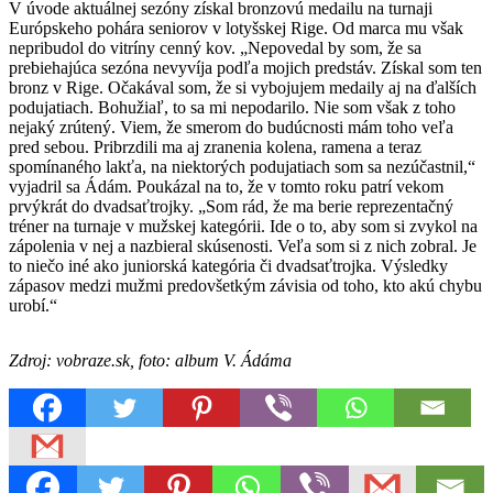
V úvode aktuálnej sezóny získal bronzovú medailu na turnaji
Európskeho pohára seniorov v lotyšskej Rige. Od marca mu však
nepribudol do vitríny cenný kov. „Nepovedal by som, že sa
prebiehajúca sezóna nevyvíja podľa mojich predstáv. Získal som ten
bronz v Rige. Očakával som, že si vybojujem medaily aj na ďalších
podujatiach. Bohužiaľ, to sa mi nepodarilo. Nie som však z toho
nejaký zrútený. Viem, že smerom do budúcnosti mám toho veľa
pred sebou. Pribrzdili ma aj zranenia kolena, ramena a teraz
spomínaného lakťa, na niektorých podujatiach som sa nezúčastnil,“
vyjadril sa Ádám. Poukázal na to, že v tomto roku patrí vekom
prvýkrát do dvadsaťtrojky. „Som rád, že ma berie reprezentačný
tréner na turnaje v mužskej kategórii. Ide o to, aby som si zvykol na
zápolenia v nej a nazbieral skúsenosti. Veľa som si z nich zobral. Je
to niečo iné ako juniorská kategória či dvadsaťtrojka. Výsledky
zápasov medzi mužmi predovšetkým závisia od toho, kto akú chybu
urobí.“
Zdroj: vobraze.sk, foto: album V. Ádáma