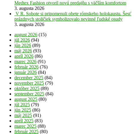
Medtex Fashion otvoril novú predajňu s väčším komfortom
3. augusta 2026
V R. Sobote si pripomenuli obete rómskeho holokaustu. Šesť
prázdnych stoličiek symbolizovalo nevinné ľudské osudy
3. augusta 2026
august 2026
(15)
júl 2026
(94)
jún 2026
(89)
máj 2026
(93)
apríl 2026
(86)
marec 2026
(91)
február 2026
(76)
január 2026
(84)
december 2025
(84)
november 2025
(79)
október 2025
(89)
september 2025
(84)
august 2025
(80)
júl 2025
(79)
jún 2025
(86)
máj 2025
(91)
apríl 2025
(83)
marec 2025
(88)
február 2025
(80)