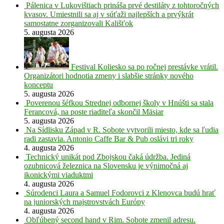
Pálenica v Lukovištiach prináša prvé destiláty z tohtoročných
kvasov. Umiestnili sa aj v súťaži najlepších a prvýkrát
samostatne zorganizovali Kališťok
5. augusta 2026
Festival Koliesko sa po ročnej prestávke vrátil.
Organizátori hodnotia zmeny i slabšie stránky nového
konceptu
5. augusta 2026
Poverenou šéfkou Strednej odbornej školy v Hnúšti sa stala
Ferancová, na poste riaditeľa skončil Mäsiar
5. augusta 2026
Na Sídlisku Západ v R. Sobote vytvorili miesto, kde sa ľudia
radi zastavia. Antonio Caffe Bar & Pub oslávi tri roky
4. augusta 2026
Technický unikát pod Zbojskou čaká údržba. Jediná
ozubnicová železnica na Slovensku je výnimočná aj
ikonickými viaduktmi
4. augusta 2026
Súrodenci Laura a Samuel Fodorovci z Klenovca budú hrať
na juniorských majstrovstvách Európy
4. augusta 2026
Obľúbený second hand v Rim. Sobote zmenil adresu.