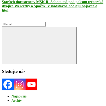
Starších dorastencov MŠK R. Sobota má pod palcom trénerská
dvojica Wereszký a Špaček. V nadstavbe hodlajú bojovať o
titul
Search
for:
Search
Sledujte nás
Najnovšie
Archív