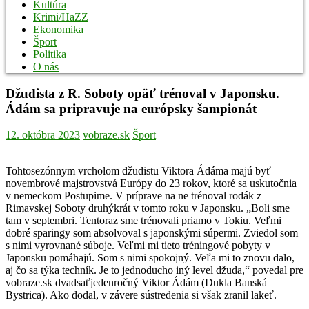
Kultúra
Krimi/HaZZ
Ekonomika
Šport
Politika
O nás
Džudista z R. Soboty opäť trénoval v Japonsku.
Ádám sa pripravuje na európsky šampionát
12. októbra 2023
vobraze.sk
Šport
Tohtosezónnym vrcholom džudistu Viktora Ádáma majú byť
novembrové majstrovstvá Európy do 23 rokov, ktoré sa uskutočnia
v nemeckom Postupime. V príprave na ne trénoval rodák z
Rimavskej Soboty druhýkrát v tomto roku v Japonsku. „Boli sme
tam v septembri. Tentoraz sme trénovali priamo v Tokiu. Veľmi
dobré sparingy som absolvoval s japonskými súpermi. Zviedol som
s nimi vyrovnané súboje. Veľmi mi tieto tréningové pobyty v
Japonsku pomáhajú. Som s nimi spokojný. Veľa mi to znovu dalo,
aj čo sa týka techník. Je to jednoducho iný level džuda,“ povedal pre
vobraze.sk dvadsaťjedenročný Viktor Ádám (Dukla Banská
Bystrica). Ako dodal, v závere sústredenia si však zranil lakeť.