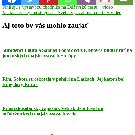
Navigácia
Previous
Dukla
Finišujú s výstavbou chodníka na Dúžavskú cestu + video
Post:
Next
B.
V hrachovskej miestnej časti Svetlá vyasfaltovali cestu + video
v
Post:
Bystrica
džudo
ME
článku
do
Aj toto by vás mohlo zaujať
23
rokov
Mladosť
Relax
reprezentant
Rimavská
Sobota
Viktor
Súrodenci Laura a Samuel Fodorovci z Klenovca budú hrať na
Ádám
juniorských majstrovstvách Európy
Rim. Sobota stroskotala v pohári na Látkach. Jej katom bol
trojgólový Kurák
Rimavskosobotský zápasník Vetrák debutoval na
mládežníckych majstrovstvách sveta