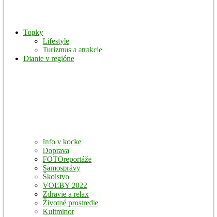
Topky
Lifestyle
Turizmus a atrakcie
Dianie v regióne
Info v kocke
Doprava
FOTOreportáže
Samosprávy
Školstvo
VOĽBY 2022
Zdravie a relax
Životné prostredie
Kultminor