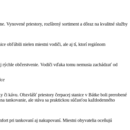
e. Vynovené priestory, rozšírený sortiment a dôraz na kvalitné služby
e obľúbili nielen miestni vodiči, ale aj tí, ktorí regiónom
e aj rýchle občerstvenie. Vodiči vďaka tomu nemusia zachádzať od
ice
či kávu. Obzvlášť priestory čerpacej stanice v Bátke boli prerobené
m na tankovanie, ale stáva sa praktickou súčasťou každodenného
ort pri tankovaní aj nakupovaní. Miestni obyvatelia oceňujú