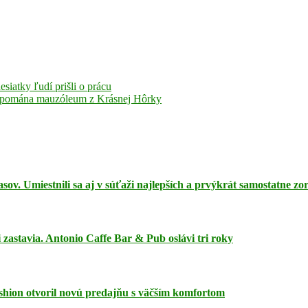
siatky ľudí prišli o prácu
pripomána mauzóleum z Krásnej Hôrky
sov. Umiestnili sa aj v súťaži najlepších a prvýkrát samostatne zo
i zastavia. Antonio Caffe Bar & Pub oslávi tri roky
hion otvoril novú predajňu s väčším komfortom