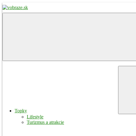
Skip
to
content
vobraze.sk
Správy
z
Gemera,
Malohontu
a
Novohradu
Menu
Topky
Lifestyle
Turizmus a atrakcie