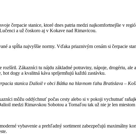
je čerpacie stanice, ktoré dnes patria medzi najkomfortnejšie v región
, Lučenci a už čoskoro aj v Kokave nad Rimavicou.
ované a spĺňa najvyššie normy. Vďaka priaznivým cenám si čerpacie stanic
e rozšíril. Zákazníci tu nájdu základné potraviny, nápoje, drogériu, al
y, hot dogy a kvalitná káva spríjemňujú každú zastávku.
rpacia stanica Dalioil v obci Bátka na hlavnom ťahu Bratislava – Koš
zníci môžu oddýchnuť počas cesty alebo si v pokoji vychutnať raňajky 
S Dalioil medzi Rimavskou Sobotou a Tornaľou tak už nie je len miesto
, moderné vybavenie a prehľadný sortiment zabezpečujú maximálny komf
ste.