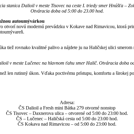
ia stanica Dalioil v meste Tisovec na ceste I. triedy smer Hnúšťa – Zo
Otváracia doba od 5:00 do 23.00 hod.
lužnou autoumývárkou
oro otvorí novú modernú prevádzku v Kokave nad Rimavicou, ktorá prines
autoumývareň.
úka tiež rovnako kvalitné palivo a nájdete ju na Haličskej ulici sme
lioil v meste Lučenec na hlavnom ťahu smer Halič
.
Otváracia doba od
 než len rutinný úkon. Vďaka poctivému prístupu, komfortu a širokej po
Adresa:
ČS Dalioil a Fresh mini Bátka 279 otvorné nonstop
ČS Tisovec – Daxnerova ulica – otvorené od 5:00 do 23:00 hod.
ČS – Lučenec – Haličská cesta od 5:00 do 23:00 hod.
ČS Kokava nad Rimavicou – od 5:00 do 23:00 hod.