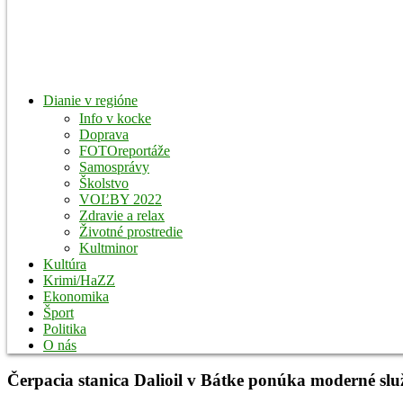
Dianie v regióne
Info v kocke
Doprava
FOTOreportáže
Samosprávy
Školstvo
VOĽBY 2022
Zdravie a relax
Životné prostredie
Kultminor
Kultúra
Krimi/HaZZ
Ekonomika
Šport
Politika
O nás
Čerpacia stanica Dalioil v Bátke ponúka moderné služby