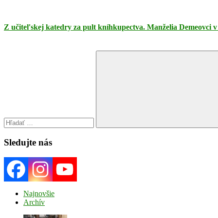
Z učiteľskej katedry za pult kníhkupectva. Manželia Demeovci v 
Search
for:
Search
Sledujte nás
Najnovšie
Archív