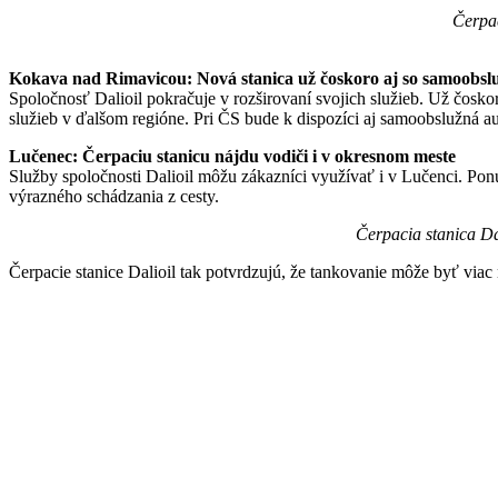
Čerpac
Kokava nad Rimavicou: Nová stanica už čoskoro aj so samoobs
Spoločnosť Dalioil pokračuje v rozširovaní svojich služieb. Už čosk
služieb v ďalšom regióne. Pri ČS bude k dispozíci aj samoobslužná 
Lučenec: Čerpaciu stanicu nájdu vodiči i v okresnom meste
Služby spoločnosti Dalioil môžu zákazníci využívať i v Lučenci. Pon
výrazného schádzania z cesty.
Čerpacia stanica Da
Čerpacie stanice Dalioil tak potvrdzujú, že tankovanie môže byť viac