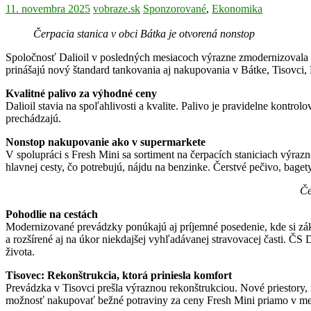
11. novembra 2025
vobraze.sk
Sponzorované
,
Ekonomika
Čerpacia stanica v obci Bátka je otvorená nonstop
Spoločnosť Dalioil v posledných mesiacoch výrazne zmodernizovala svo
prinášajú nový štandard tankovania aj nakupovania v Bátke, Tisovci
Kvalitné palivo za výhodné ceny
Dalioil stavia na spoľahlivosti a kvalite. Palivo je pravidelne kontrol
prechádzajú.
Nonstop nakupovanie ako v supermarkete
V spolupráci s Fresh Mini sa sortiment na čerpacích staniciach výrazn
hlavnej cesty, čo potrebujú, nájdu na benzinke. Čerstvé pečivo, baget
Če
Pohodlie na cestách
Modernizované prevádzky ponúkajú aj príjemné posedenie, kde si záka
a rozšírené aj na úkor niekdajšej vyhľadávanej stravovacej časti. Č
života.
Tisovec: Rekonštrukcia, ktorá priniesla komfort
Prevádzka v Tisovci prešla výraznou rekonštrukciou. Nové priestory
možnosť nakupovať bežné potraviny za ceny Fresh Mini priamo v me