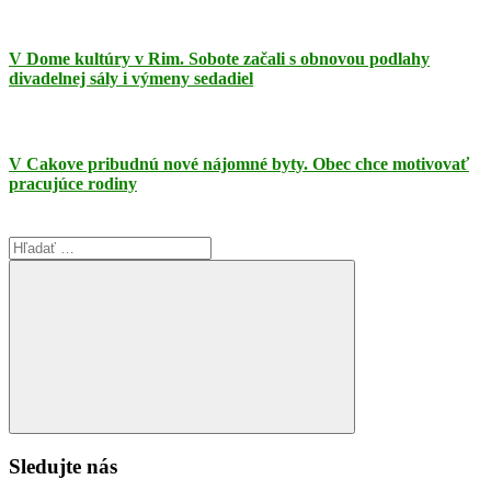
V Dome kultúry v Rim. Sobote začali s obnovou podlahy
divadelnej sály i výmeny sedadiel
V Cakove pribudnú nové nájomné byty. Obec chce motivovať
pracujúce rodiny
Search
for:
Search
Sledujte nás