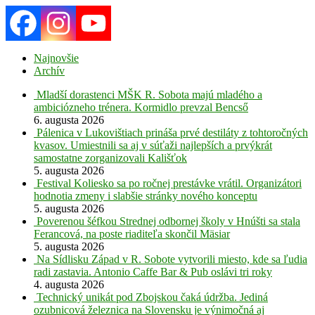
Najnovšie
Archív
Mladší dorastenci MŠK R. Sobota majú mladého a
ambiciózneho trénera. Kormidlo prevzal Bencső
6. augusta 2026
Pálenica v Lukovištiach prináša prvé destiláty z tohtoročných
kvasov. Umiestnili sa aj v súťaži najlepších a prvýkrát
samostatne zorganizovali Kališťok
5. augusta 2026
Festival Koliesko sa po ročnej prestávke vrátil. Organizátori
hodnotia zmeny i slabšie stránky nového konceptu
5. augusta 2026
Poverenou šéfkou Strednej odbornej školy v Hnúšti sa stala
Ferancová, na poste riaditeľa skončil Mäsiar
5. augusta 2026
Na Sídlisku Západ v R. Sobote vytvorili miesto, kde sa ľudia
radi zastavia. Antonio Caffe Bar & Pub oslávi tri roky
4. augusta 2026
Technický unikát pod Zbojskou čaká údržba. Jediná
ozubnicová železnica na Slovensku je výnimočná aj