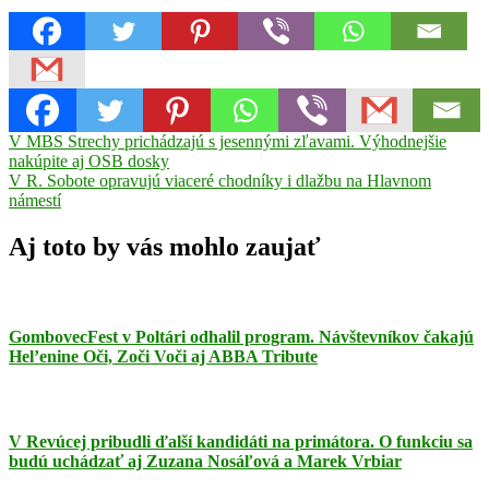
Navigácia
Previous
Gemerský
V MBS Strechy prichádzajú s jesennými zľavami. Výhodnejšie
Post:
Jablonec
nakúpite aj OSB dosky
Hajnáčka
Hodejov
kandidáti
v
Next
na
V R. Sobote opravujú viaceré chodníky i dlažbu na Hlavnom
článku
Post:
starostu
námestí
komunálne
voľby
obecné
zastupiteľstvá
poslanci
Tachty
Aj toto by vás mohlo zaujať
GombovecFest v Poltári odhalil program. Návštevníkov čakajú
Hel’enine Oči, Zoči Voči aj ABBA Tribute
V Revúcej pribudli ďalší kandidáti na primátora. O funkciu sa
budú uchádzať aj Zuzana Nosáľová a Marek Vrbiar