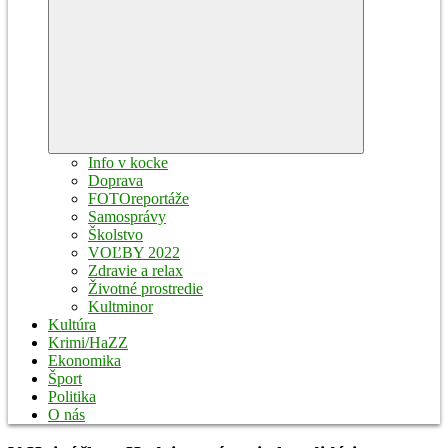
Expand
child
menu
Info v kocke
Doprava
FOTOreportáže
Samosprávy
Školstvo
VOĽBY 2022
Zdravie a relax
Životné prostredie
Kultminor
Kultúra
Krimi/HaZZ
Ekonomika
Šport
Politika
O nás