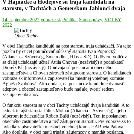
V Hajnáčke a Hodejove sú traja kandidáti na
starostu, v Tachtách a Gemerskom Jablonci dvaja
14. septembra 2022
vobraze.sk
Politika
,
Samosprávy
,
VOĽBY
2022
Obec Tachty
V obci Hajnáčka kandidujú na post starostu traja uchádzači. Na tejto
pozícii by chcel pokračovať súčasný starosta Ivan Poprocký
(Aliancia – Szövetség, Sme rodina, Hlas – SD). O dôveru voličov
sa ďalej uchádzajú učiteľ Attila Chovan (nezávislý) a podnikateľ
Dionýz Pál (nezávislý). Obidvaja sú poslancami obecného
zastupiteľstva a Chovan zároveň zástupcom starostu. O kandidátoch
vobraze.sk informovala zapisovateľka miestnej volebnej komisie
Agneša Szabóová. Ako dodala, na poslancov kandiduje dvanásť
adeptov a obecné zastupiteľstvo bude naďalej tvoriť sedem
zástupcov občanov.
O funkciu starostu sa v obci Tachty uchádzajú dvaja kandidáti. A to
jednak terajší starosta Július Molnár (Aliancia – Szövetség) a jeho
súperom je železničiar Róbert Bášti (nezávislý). Ten je poslancom
obecného zastupiteľstva a tiež zástupcom starostu. Pre vobraze.sk to
uviedla zapisovateľka miestnej volebnej komisie Alžbeta Pálová.
Ako doplnila, v obci majú trinásť záujemcov o mandát poslanca.