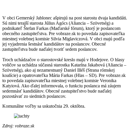
V obci Gemerský Jablonec ašpirujú na post starostu dvaja kandidáti.
Sú nimi terajší starosta Július Agócs (Aliancia – Szövetség) a
podnikateľ Štefan Farkas (Maďarské fórum), ktorý je poslancom
obecného zastupiteľstva. Pre vobraze.sk to povedala zapisovateľka
miestnej volebnej komisie Silvia Miglaviczová. V obci majú podľa
jej vyjadrenia šestnásť kandidátov na poslancov. Obecné
zastupiteľstva bude naďalej tvoriť sedem poslancov.
Troch uchádzačov o starostovské kreslo majú v Hodejove. O hlasy
voličov sa uchádza súčasná starostka Katarína Jakabová (Aliancia –
Szövetség), ako aj nezamestnaný Daniel Illéš (Strana rómskej
koalície) a opatrovateľka Mária Farkas (Hlas – SD). Pre vobraze.sk
to povedala zapisovateľka miestnej volebnej komisie Veronika
Katyiová. Ako ďalej informovala, o funkciu poslanca má záujem
sedemnásť kandidátov. Obecné zastupiteľstvo bude naďalej
pozostávať zo siedmich poslancov.
Komunálne voľby sa uskutočnia 29. októbra.
Zdroj: vobraze.sk