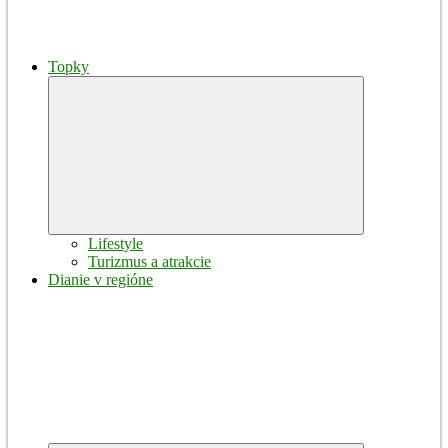
Topky
Expand
child
menu
Lifestyle
Turizmus a atrakcie
Dianie v regióne