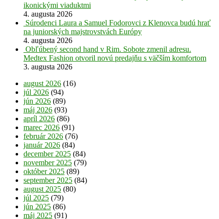
ikonickými viaduktmi
4. augusta 2026
Súrodenci Laura a Samuel Fodorovci z Klenovca budú hrať
na juniorských majstrovstvách Európy
4. augusta 2026
Obľúbený second hand v Rim. Sobote zmenil adresu.
Medtex Fashion otvoril novú predajňu s väčším komfortom
3. augusta 2026
august 2026
(16)
júl 2026
(94)
jún 2026
(89)
máj 2026
(93)
apríl 2026
(86)
marec 2026
(91)
február 2026
(76)
január 2026
(84)
december 2025
(84)
november 2025
(79)
október 2025
(89)
september 2025
(84)
august 2025
(80)
júl 2025
(79)
jún 2025
(86)
máj 2025
(91)