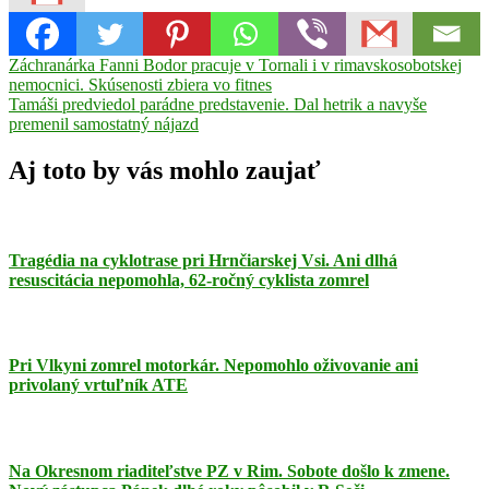
Navigácia
Previous
chodec
Záchranárka Fanni Bodor pracuje v Tornali i v rimavskosobotskej
nehoda
polícia
tragédia
Žíp
Post:
nemocnici. Skúsenosti zbiera vo fitnes
v
Next
Tamáši predviedol parádne predstavenie. Dal hetrik a navyše
článku
Post:
premenil samostatný nájazd
Aj toto by vás mohlo zaujať
Tragédia na cyklotrase pri Hrnčiarskej Vsi. Ani dlhá
resuscitácia nepomohla, 62-ročný cyklista zomrel
Pri Vlkyni zomrel motorkár. Nepomohlo oživovanie ani
privolaný vrtuľník ATE
Na Okresnom riaditeľstve PZ v Rim. Sobote došlo k zmene.