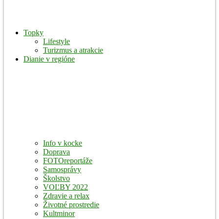
Topky
Lifestyle
Turizmus a atrakcie
Dianie v regióne
Info v kocke
Doprava
FOTOreportáže
Samosprávy
Školstvo
VOĽBY 2022
Zdravie a relax
Životné prostredie
Kultminor