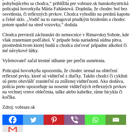
pohybujúceho sa chodca,“ priblížila pre vobraze.sk banskobystrická
policajná hovorkyňa Mária Faltániová. Doplnila, že chodec bol bez
osvetlenia, či reflexných prvkov. Chodca vyhodilo na prednú kapotu
a čelné sklo. „Vodič na to zareagoval prudkým brzdením a chodec
potom spadol na stred vozovky,“ dodala.
Chodca previezli záchranári do nemocnice v Rimavskej Sobote, kde
však zraneniam podľahol. V prípade bola nariadená súdna pitva,
prostredníctvom ktorej budú u chodca zisťovať prípadne alkohol či
iné návykové látky.
Vyšetrovateľ začal trestné stíhanie pre prečin usmrtenia.
Policajná hovorkyňa upozornila, že chodec nemal na oblečení
reflexné prvky, ktoré sú viditeľné z diaľky. Takíto chodci či cyklisti
sú preto obzvlášť zraniteľní za zníženej viditeľnosti. Ako dodáva,
polícia preto upozorňuje na nosenie viditeľných reflexných prvkov
na vrchnej vrstve oblečenia, taške alebo kabelke, ráme bicykla či
kočíka.
Zdroj: vobraze.sk