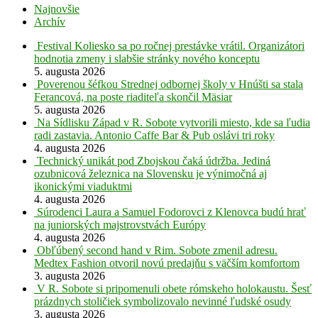
Najnovšie
Archív
Festival Koliesko sa po ročnej prestávke vrátil. Organizátori
hodnotia zmeny i slabšie stránky nového konceptu
5. augusta 2026
Poverenou šéfkou Strednej odbornej školy v Hnúšti sa stala
Ferancová, na poste riaditeľa skončil Mäsiar
5. augusta 2026
Na Sídlisku Západ v R. Sobote vytvorili miesto, kde sa ľudia
radi zastavia. Antonio Caffe Bar & Pub oslávi tri roky
4. augusta 2026
Technický unikát pod Zbojskou čaká údržba. Jediná
ozubnicová železnica na Slovensku je výnimočná aj
ikonickými viaduktmi
4. augusta 2026
Súrodenci Laura a Samuel Fodorovci z Klenovca budú hrať
na juniorských majstrovstvách Európy
4. augusta 2026
Obľúbený second hand v Rim. Sobote zmenil adresu.
Medtex Fashion otvoril novú predajňu s väčším komfortom
3. augusta 2026
V R. Sobote si pripomenuli obete rómskeho holokaustu. Šesť
prázdnych stoličiek symbolizovalo nevinné ľudské osudy
3. augusta 2026