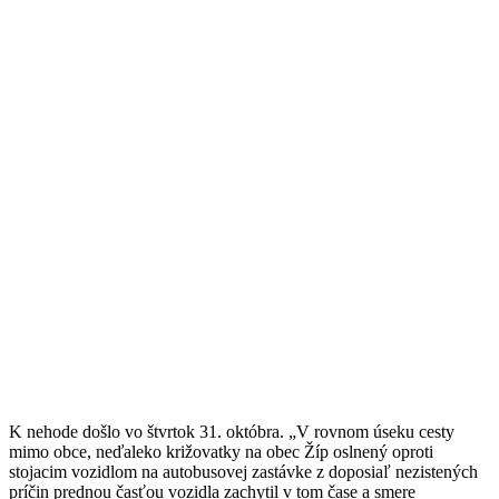
K nehode došlo vo štvrtok 31. októbra. „V rovnom úseku cesty
mimo obce, neďaleko križovatky na obec Žíp oslnený oproti
stojacim vozidlom na autobusovej zastávke z doposiaľ nezistených
príčin prednou časťou vozidla zachytil v tom čase a smere