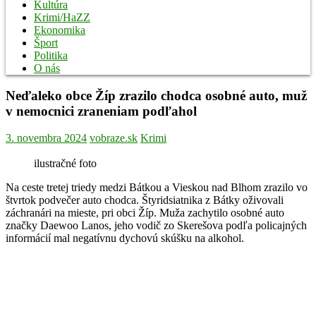
Kultúra
Krimi/HaZZ
Ekonomika
Šport
Politika
O nás
Neďaleko obce Žíp zrazilo chodca osobné auto, muž
v nemocnici zraneniam podľahol
3. novembra 2024
vobraze.sk
Krimi
ilustračné foto
Na ceste tretej triedy medzi Bátkou a Vieskou nad Blhom zrazilo vo
štvrtok podvečer auto chodca. Štyridsiatnika z Bátky oživovali
záchranári na mieste, pri obci Žíp. Muža zachytilo osobné auto
značky Daewoo Lanos, jeho vodič zo Skerešova podľa policajných
informácií mal negatívnu dychovú skúšku na alkohol.