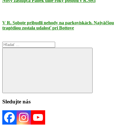
Nový zástupca Pánek dlhé roky pôsobil v R.Seči
V R. Sobote pribudli nehody na parkoviskách. Najväčšou
tragédiou zostala udalosť pri Bottove
Search
for:
Search
Sledujte nás