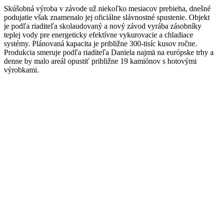
Skúšobná výroba v závode už niekoľko mesiacov prebieha, dnešné
podujatie však znamenalo jej oficiálne slávnostné spustenie. Objekt
je podľa riaditeľa skolaudovaný a nový závod vyrába zásobníky
teplej vody pre energeticky efektívne vykurovacie a chladiace
systémy. Plánovaná kapacita je približne 300-tisíc kusov ročne.
Produkcia smeruje podľa riaditeľa Daniela najmä na európske trhy a
denne by malo areál opustiť približne 19 kamiónov s hotovými
výrobkami.