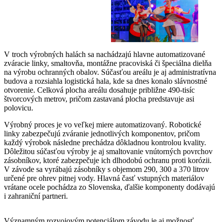
V troch výrobných halách sa nachádzajú hlavne automatizované
zváracie linky, smaltovňa, montážne pracoviská či špeciálna dielňa
na výrobu ochranných obalov. Súčasťou areálu je aj administratívna
budova a rozsiahla logistická hala, kde sa dnes konalo slávnostné
otvorenie. Celková plocha areálu dosahuje približne 490-tisíc
štvorcových metrov, pričom zastavaná plocha predstavuje asi
polovicu.
Výrobný proces je vo veľkej miere automatizovaný. Robotické
linky zabezpečujú zváranie jednotlivých komponentov, pričom
každý výrobok následne prechádza dôkladnou kontrolou kvality.
Dôležitou súčasťou výroby je aj smaltovanie vnútorných povrchov
zásobníkov, ktoré zabezpečuje ich dlhodobú ochranu proti korózii.
V závode sa vyrábajú zásobníky s objemom 290, 300 a 370 litrov
určené pre ohrev pitnej vody. Hlavná časť vstupných materiálov
vrátane ocele pochádza zo Slovenska, ďalšie komponenty dodávajú
i zahraniční partneri.
Významným rozvojovým potenciálom závodu je aj možnosť