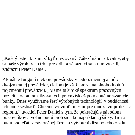
„Každý jeden kus musí byť otestovaný. Záleží nám na kvalite, aby
sa naše výrobky na trhu presadili a zákazníci sa k nim vracali,“
zdôraznil Peter Daniel.
Aktuálne fungujú niektoré prevádzky v jednozmennej a iné v
dvojzmennej prevádzke, cieľom je však prejsť na plnohodnotnú
trojzmennú prevádzku. „Máme tu široké spektrum pracovných
pozícií – od automatizovaných pracovísk až po manuálne zváracie
bunky. Dnes využívame šesť výrobných technológií, v budúcnosti
ich bude šestnásť. Chceme vytvoriť priestor pre množstvo profesií z
regiónu,“ uviedol Peter Daniel s tým, že pokračujú s návodom
pracovníkov a voľne budú profesie ako napríklad aj šičky. Tie sa
budú podieľať v záverečnej fáze na vytvorení dizajnového obalu.