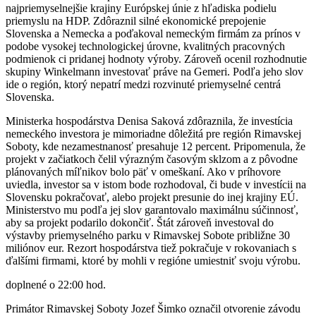
najpriemyselnejšie krajiny Európskej únie z hľadiska podielu
priemyslu na HDP. Zdôraznil silné ekonomické prepojenie
Slovenska a Nemecka a poďakoval nemeckým firmám za prínos v
podobe vysokej technologickej úrovne, kvalitných pracovných
podmienok ci pridanej hodnoty výroby. Zároveň ocenil rozhodnutie
skupiny Winkelmann investovať práve na Gemeri. Podľa jeho slov
ide o región, ktorý nepatrí medzi rozvinuté priemyselné centrá
Slovenska.
Ministerka hospodárstva Denisa Saková zdôraznila, že investícia
nemeckého investora je mimoriadne dôležitá pre región Rimavskej
Soboty, kde nezamestnanosť presahuje 12 percent. Pripomenula, že
projekt v začiatkoch čelil výrazným časovým sklzom a z pôvodne
plánovaných míľnikov bolo päť v omeškaní. Ako v príhovore
uviedla, investor sa v istom bode rozhodoval, či bude v investícii na
Slovensku pokračovať, alebo projekt presunie do inej krajiny EÚ.
Ministerstvo mu podľa jej slov garantovalo maximálnu súčinnosť,
aby sa projekt podarilo dokončiť. Štát zároveň investoval do
výstavby priemyselného parku v Rimavskej Sobote približne 30
miliónov eur. Rezort hospodárstva tiež pokračuje v rokovaniach s
ďalšími firmami, ktoré by mohli v regióne umiestniť svoju výrobu.
doplnené o 22:00 hod.
Primátor Rimavskej Soboty Jozef Šimko označil otvorenie závodu