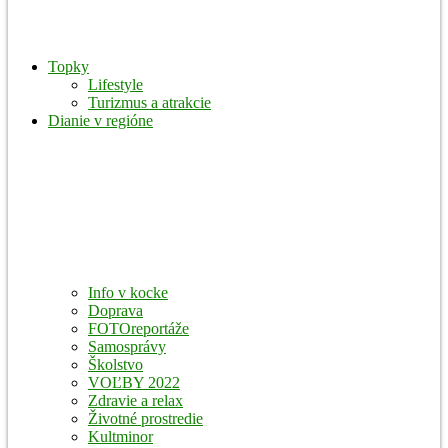
Topky
Lifestyle
Turizmus a atrakcie
Dianie v regióne
Info v kocke
Doprava
FOTOreportáže
Samosprávy
Školstvo
VOĽBY 2022
Zdravie a relax
Životné prostredie
Kultminor