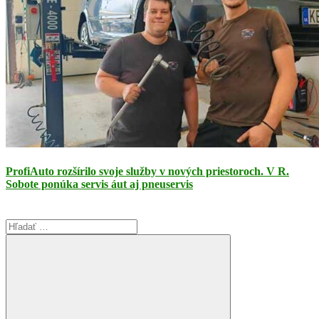
ProfiAuto rozšírilo svoje služby v nových priestoroch. V R.
Sobote ponúka servis áut aj pneuservis
Search
for: