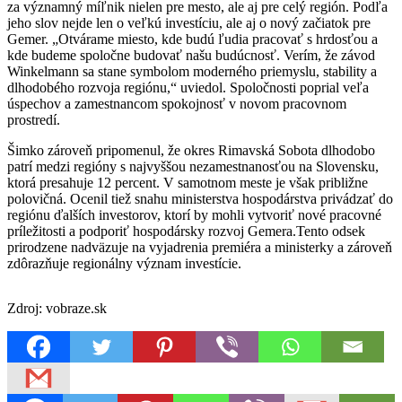
za významný míľnik nielen pre mesto, ale aj pre celý región. Podľa
jeho slov nejde len o veľkú investíciu, ale aj o nový začiatok pre
Gemer. „Otvárame miesto, kde budú ľudia pracovať s hrdosťou a
kde budeme spoločne budovať našu budúcnosť. Verím, že závod
Winkelmann sa stane symbolom moderného priemyslu, stability a
dlhodobého rozvoja regiónu,“ uviedol. Spoločnosti poprial veľa
úspechov a zamestnancom spokojnosť v novom pracovnom
prostredí.
Šimko zároveň pripomenul, že okres Rimavská Sobota dlhodobo
patrí medzi regióny s najvyššou nezamestnanosťou na Slovensku,
ktorá presahuje 12 percent. V samotnom meste je však približne
polovičná. Ocenil tiež snahu ministerstva hospodárstva privádzať do
regiónu ďalších investorov, ktorí by mohli vytvoriť nové pracovné
príležitosti a podporiť hospodársky rozvoj Gemera.Tento odsek
prirodzene nadväzuje na vyjadrenia premiéra a ministerky a zároveň
zdôrazňuje regionálny význam investície.
Zdroj: vobraze.sk