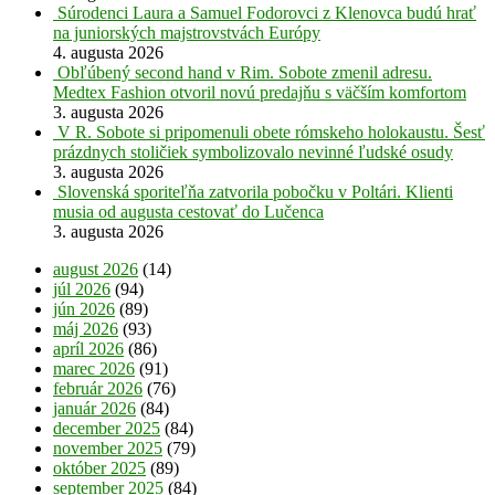
Súrodenci Laura a Samuel Fodorovci z Klenovca budú hrať
na juniorských majstrovstvách Európy
4. augusta 2026
Obľúbený second hand v Rim. Sobote zmenil adresu.
Medtex Fashion otvoril novú predajňu s väčším komfortom
3. augusta 2026
V R. Sobote si pripomenuli obete rómskeho holokaustu. Šesť
prázdnych stoličiek symbolizovalo nevinné ľudské osudy
3. augusta 2026
Slovenská sporiteľňa zatvorila pobočku v Poltári. Klienti
musia od augusta cestovať do Lučenca
3. augusta 2026
august 2026
(14)
júl 2026
(94)
jún 2026
(89)
máj 2026
(93)
apríl 2026
(86)
marec 2026
(91)
február 2026
(76)
január 2026
(84)
december 2025
(84)
november 2025
(79)
október 2025
(89)
september 2025
(84)