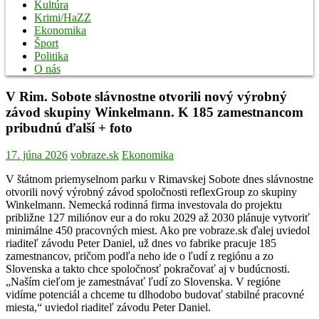
Kultúra
Krimi/HaZZ
Ekonomika
Šport
Politika
O nás
V Rim. Sobote slávnostne otvorili nový výrobný
závod skupiny Winkelmann. K 185 zamestnancom
pribudnú ďalší + foto
17. júna 2026
vobraze.sk
Ekonomika
V štátnom priemyselnom parku v Rimavskej Sobote dnes slávnostne
otvorili nový výrobný závod spoločnosti reflexGroup zo skupiny
Winkelmann. Nemecká rodinná firma investovala do projektu
približne 127 miliónov eur a do roku 2029 až 2030 plánuje vytvoriť
minimálne 450 pracovných miest. Ako pre vobraze.sk ďalej uviedol
riaditeľ závodu Peter Daniel, už dnes vo fabrike pracuje 185
zamestnancov, pričom podľa neho ide o ľudí z regiónu a zo
Slovenska a takto chce spoločnosť pokračovať aj v budúcnosti.
„Naším cieľom je zamestnávať ľudí zo Slovenska. V regióne
vidíme potenciál a chceme tu dlhodobo budovať stabilné pracovné
miesta,“ uviedol riaditeľ závodu Peter Daniel.