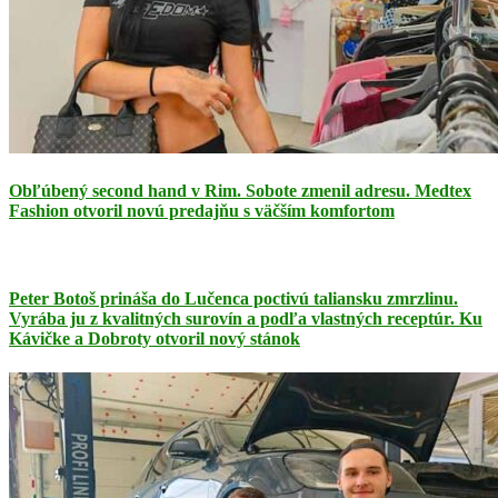
Obľúbený second hand v Rim. Sobote zmenil adresu. Medtex
Fashion otvoril novú predajňu s väčším komfortom
Peter Botoš prináša do Lučenca poctivú taliansku zmrzlinu.
Vyrába ju z kvalitných surovín a podľa vlastných receptúr. Ku
Kávičke a Dobroty otvoril nový stánok