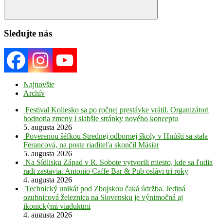
Search
Sledujte nás
Najnovšie
Archív
Festival Koliesko sa po ročnej prestávke vrátil. Organizátori
hodnotia zmeny i slabšie stránky nového konceptu
5. augusta 2026
Poverenou šéfkou Strednej odbornej školy v Hnúšti sa stala
Ferancová, na poste riaditeľa skončil Mäsiar
5. augusta 2026
Na Sídlisku Západ v R. Sobote vytvorili miesto, kde sa ľudia
radi zastavia. Antonio Caffe Bar & Pub oslávi tri roky
4. augusta 2026
Technický unikát pod Zbojskou čaká údržba. Jediná
ozubnicová železnica na Slovensku je výnimočná aj
ikonickými viaduktmi
4. augusta 2026