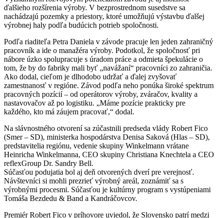
ďalšieho rozšírenia výroby. V bezprostrednom susedstve sa
nachádzajú pozemky a priestory, ktoré umožňujú výstavbu ďalšej
výrobnej haly podľa budúcich potrieb spoločnosti.
Podľa riaditeľa Petra Daniela v závode pracuje len jeden zahraničný
pracovník a ide o manažéra výroby. Podotkol, že spoločnosť pri
nábore úzko spolupracuje s úradom práce a odmieta špekulácie o
tom, že by do fabriky mali byť „navážaní“ pracovníci zo zahraničia.
Ako dodal, cieľom je dlhodobo udržať a ďalej zvyšovať
zamestnanosť v regióne. Závod podľa neho ponúka široké spektrum
pracovných pozícií – od operátorov výroby, zváračov, kvality a
nastavovačov až po logistiku. „Máme pozície prakticky pre
každého, kto má záujem pracovať,“ dodal.
Na slávnostného otvorení sa zúčastnili predseda vlády Robert Fico
(Smer – SD), ministerka hospodárstva Denisa Saková (Hlas – SD),
predstavitelia regiónu, vedenie skupiny Winkelmann vrátane
Heinricha Winkelmanna, CEO skupiny Christiana Knechtela a CEO
reflexGroup Dr. Sandry Bell.
Súčasťou podujatia bol aj deň otvorených dverí pre verejnosť.
Návštevníci si mohli prezrieť výrobný areál, zoznámiť sa s
výrobnými procesmi. Súčasťou je kultúrny program s vystúpeniami
Tomáša Bezdedu & Band a Kandráčovcov.
Premiér Robert Fico v príhovore uviedol, že Slovensko patrí medzi