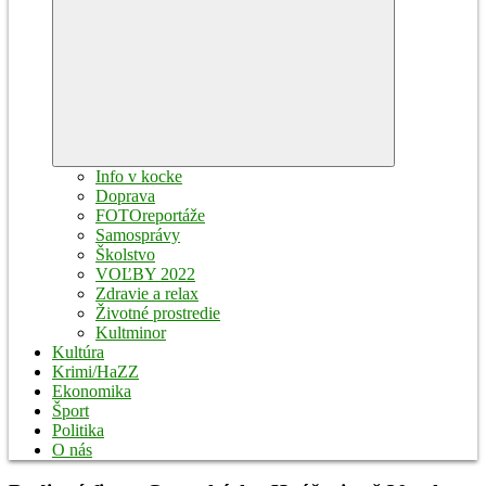
Expand
child
menu
Info v kocke
Doprava
FOTOreportáže
Samosprávy
Školstvo
VOĽBY 2022
Zdravie a relax
Životné prostredie
Kultminor
Kultúra
Krimi/HaZZ
Ekonomika
Šport
Politika
O nás