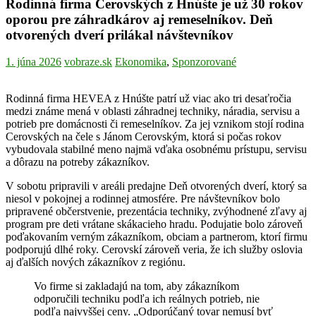
Rodinná firma Cerovských z Hnúšte je už 30 rokov
oporou pre záhradkárov aj remeselníkov. Deň
otvorených dverí prilákal návštevníkov
1. júna 2026
vobraze.sk
Ekonomika
,
Sponzorované
Rodinná firma HEVEA z Hnúšte patrí už viac ako tri desaťročia
medzi známe mená v oblasti záhradnej techniky, náradia, servisu a
potrieb pre domácnosti či remeselníkov. Za jej vznikom stojí rodina
Cerovských na čele s Jánom Cerovským, ktorá si počas rokov
vybudovala stabilné meno najmä vďaka osobnému prístupu, servisu
a dôrazu na potreby zákazníkov.
V sobotu pripravili v areáli predajne Deň otvorených dverí, ktorý sa
niesol v pokojnej a rodinnej atmosfére. Pre návštevníkov bolo
pripravené občerstvenie, prezentácia techniky, zvýhodnené zľavy aj
program pre deti vrátane skákacieho hradu. Podujatie bolo zároveň
poďakovaním verným zákazníkom, obciam a partnerom, ktorí firmu
podporujú dlhé roky. Cerovskí zároveň veria, že ich služby oslovia
aj ďalších nových zákazníkov z regiónu.
Vo firme si zakladajú na tom, aby zákazníkom
odporučili techniku podľa ich reálnych potrieb, nie
podľa najvyššej ceny. „Odporúčaný tovar nemusí byť