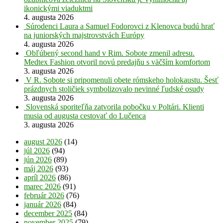
ikonickými viaduktmi
4. augusta 2026
Súrodenci Laura a Samuel Fodorovci z Klenovca budú hrať
na juniorských majstrovstvách Európy
4. augusta 2026
Obľúbený second hand v Rim. Sobote zmenil adresu.
Medtex Fashion otvoril novú predajňu s väčším komfortom
3. augusta 2026
V R. Sobote si pripomenuli obete rómskeho holokaustu. Šesť
prázdnych stoličiek symbolizovalo nevinné ľudské osudy
3. augusta 2026
Slovenská sporiteľňa zatvorila pobočku v Poltári. Klienti
musia od augusta cestovať do Lučenca
3. augusta 2026
august 2026
(14)
júl 2026
(94)
jún 2026
(89)
máj 2026
(93)
apríl 2026
(86)
marec 2026
(91)
február 2026
(76)
január 2026
(84)
december 2025
(84)
november 2025
(79)