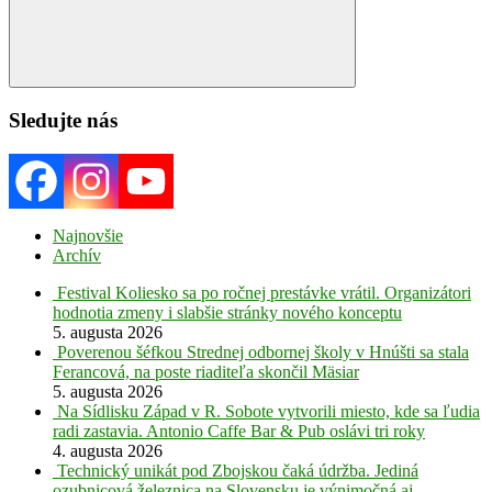
Search
Sledujte nás
Najnovšie
Archív
Festival Koliesko sa po ročnej prestávke vrátil. Organizátori
hodnotia zmeny i slabšie stránky nového konceptu
5. augusta 2026
Poverenou šéfkou Strednej odbornej školy v Hnúšti sa stala
Ferancová, na poste riaditeľa skončil Mäsiar
5. augusta 2026
Na Sídlisku Západ v R. Sobote vytvorili miesto, kde sa ľudia
radi zastavia. Antonio Caffe Bar & Pub oslávi tri roky
4. augusta 2026
Technický unikát pod Zbojskou čaká údržba. Jediná
ozubnicová železnica na Slovensku je výnimočná aj