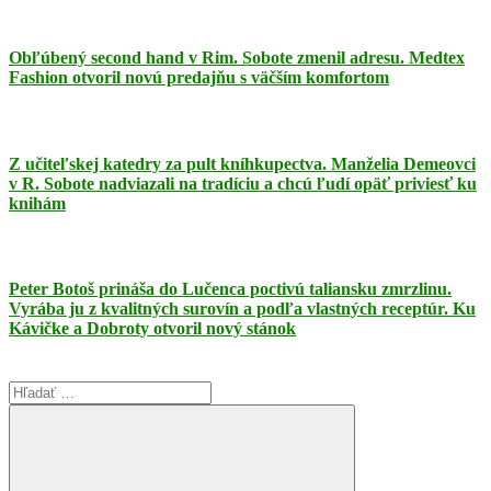
Obľúbený second hand v Rim. Sobote zmenil adresu. Medtex
Fashion otvoril novú predajňu s väčším komfortom
Z učiteľskej katedry za pult kníhkupectva. Manželia Demeovci
v R. Sobote nadviazali na tradíciu a chcú ľudí opäť priviesť ku
knihám
Peter Botoš prináša do Lučenca poctivú taliansku zmrzlinu.
Vyrába ju z kvalitných surovín a podľa vlastných receptúr. Ku
Kávičke a Dobroty otvoril nový stánok
Search
for: