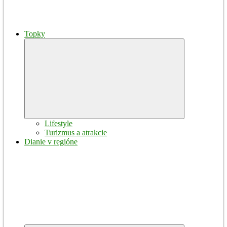
Topky
Expand
child
menu
Lifestyle
Turizmus a atrakcie
Dianie v regióne