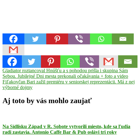
Navigácia
Previous
atack
Gladiator roztancoval Hnúšťu a s pohodou prišla i skupina Sám
Hnúšťa
Kosačka
pilka
potreby
remeslo
Stihl
tráva
záhradná
Post:
technika
Sebou. Jubilejné Dni mesta prekonali očakávania + foto a video
v
Next
Fiľakovčan Bari zažil premiéru v seniorskej reprezentácii. Má z nej
článku
Post:
výborné dojmy
Aj toto by vás mohlo zaujať
Na Sídlisku Západ v R. Sobote vytvorili miesto, kde sa ľudia
radi zastavia. Antonio Caffe Bar & Pub oslávi tri roky