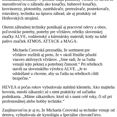
starostlivosťou o záhradu ako kosačky, bubnové kosačky,
krovinorezy, plotostrihy, zastrihávače, prerezávače, postrekovače,
rotavátory, techniku na úpravu záhrad, ale aj produkty od
Hriňovských strojární.
Okrem záhradnej techniky ponúkajú aj pracovné odevy a obuv,
poľovnícke potreby, potreby pre včelárov, rebríky slovenskej
značky ALVE, vodárenský a kúrenársky materiál, kotly na tuhé
palivo značiek ATMOS, ATTACK a MAGA.
Michaela Cerovská prezradila, že sortiment pre
včelárov rozšírili aj preto, že v okolí Hnúšte pôsobí
viacero aktívnych včelárov. „Sme radi, že sa ľudia
venujú tejto peknej a potrebnej činnosti.“ Pri rebríkoch
stavili na slovenského výrobcu ALVE. „Je to
odskúšané a chceme, aby sa ľudia na rebríkoch cítili
bezpečne.“
HEVEA si počas rokov vybudovala stabilnú klientelu. Ako majitelia
hovoria, mnohí zákazníci sú s nimi prakticky od začiatku
podnikania. „Máme zákazníkov, ktorí sú s nami celé roky, či už pri
profesionálnej alebo hobby technike.“
Zaujímavosťou je aj to, že Michaela Cerovská sa technike venuje od
detstva, vyštudovala ale kynológiu a špeciálne chovateľstvo.