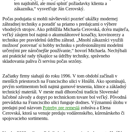
ten najdrahší, ale musí splniť požiadavky klienta a
zákazníka,“ vysvetľuje Ján Cerovský.
Počas podujatia si mohli návštevníci pozrieť ukážky modernej
záhradnej techniky a poradiť sa priamo s predajcami o výbere
vhodných strojov. Ako priblížila Michaela Cerovská, dcéra majiteľa,
veľký záujem bol najmä o akumulátorové kosačky, krovinorezy a
techniku pre pravidelnú údržbu záhrad. „Mnohí zákazníci využili
možnosť porovnať si hobby techniku s profesionálnymi modelmi
určenými pre náročnejšie používanie,“ hovorí Michaela. Nechýbali
ani praktické rady týkajúce sa údržby techniky, správneho
skladovania paliva či servisu počas sezóny.
Začiatky firmy siahajú do roku 1996. V tom období začínali v
menších priestoroch na Francisciho ulici v Hnúšti. Ako spomínajú,
prvým sortimentom boli najmä gumové tesnenia, klince a základný
technický materiál. V meste mali dlhoročnú tradíciu Slovenské
lučobné závody a dopyt po technickom tovare bol veľký. Pôvodná
prevádzka na Francisciho ulici funguje dodnes. Významnú úlohu v
predajni pod názvom
Potreby pre remeslá
zohráva a Elena
Cerovská, ktorá sa venuje predaju vodárenského, kúrenárskeho či
spojovacieho sortimentu.