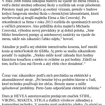
V roku 2008 rodina odkúpila budovu na vjazde do mesta Hnúšťa,
vedľa dielní strednej odbornej školy a rozšírila tak svoje pôsobenie.
Priestory majú pre majiteľa aj osobný význam, pretože v budove
kedysi fungovala stredná škola s chemickými laboratóriami, ktorú
navštevovali aj terajší majitelia Elena a Ján Cerovský. Po
rekonštrukcii sa firma v roku 2013 rozšírila do spomínaných nových
a väčších priestorov. Ako priblížila dcéra majiteľa Michaela
Cerovská, výhodou novej prevádzky je aj dobrá poloha. „Sme
blízko benzínovej pumpy aj autobusovej zastávky na vjazde do
mesta, takže nás zákazníci ľahko nájdu,“ hovorí.
Aktuálne je podľa nej obdobie intenzívneho kosenia, keď mnohí
kosia aj niekoľkokrát do týždňa. Aj preto sa snažia zákazníkom
poradiť čo najlepšie. „Niekto môže kosiť záhradu štyri hodiny
klasickou kosačkou a niekto to zvládne za pol hodiny. Záleží na
tom, koľko času má človek a aký efekt chce dosiahnuť.“
Čoraz viac zákazníkov podľa nich prechádza na elektrické a
akumulátorové stroje. „Pri benzíne býva problém hlavne u ľudí,
ktorí techniku používajú len občas. Benzín starne a môže
spôsobovať problémy. Preto často odporúčame elektrické riešenia.“
Dnes je HEVEA autorizovaným predajcom značiek STIHL,
VIKING, MAKITA, STIGA a ďalších výrobcov záhradnej a
komunálnej techniky. V ponuke majú prakticky všetko, čo súvisí so