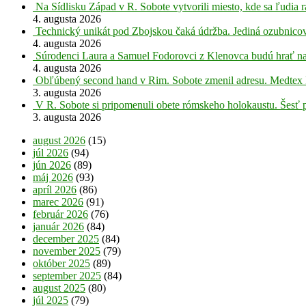
Na Sídlisku Západ v R. Sobote vytvorili miesto, kde sa ľudia r
4. augusta 2026
Technický unikát pod Zbojskou čaká údržba. Jediná ozubnicov
4. augusta 2026
Súrodenci Laura a Samuel Fodorovci z Klenovca budú hrať na
4. augusta 2026
Obľúbený second hand v Rim. Sobote zmenil adresu. Medtex 
3. augusta 2026
V R. Sobote si pripomenuli obete rómskeho holokaustu. Šesť 
3. augusta 2026
august 2026
(15)
júl 2026
(94)
jún 2026
(89)
máj 2026
(93)
apríl 2026
(86)
marec 2026
(91)
február 2026
(76)
január 2026
(84)
december 2025
(84)
november 2025
(79)
október 2025
(89)
september 2025
(84)
august 2025
(80)
júl 2025
(79)