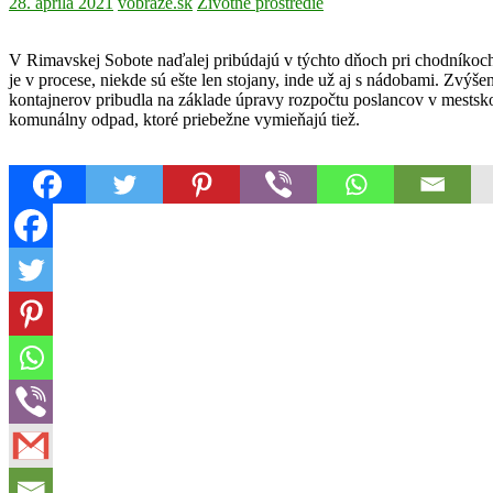
28. apríla 2021
vobraze.sk
Životné prostredie
V Rimavskej Sobote naďalej pribúdajú v týchto dňoch pri chodníkoch d
je v procese, niekde sú ešte len stojany, inde už aj s nádobami. Zvý
kontajnerov pribudla na základe úpravy rozpočtu poslancov v mests
komunálny odpad, ktoré priebežne vymieňajú tiež.