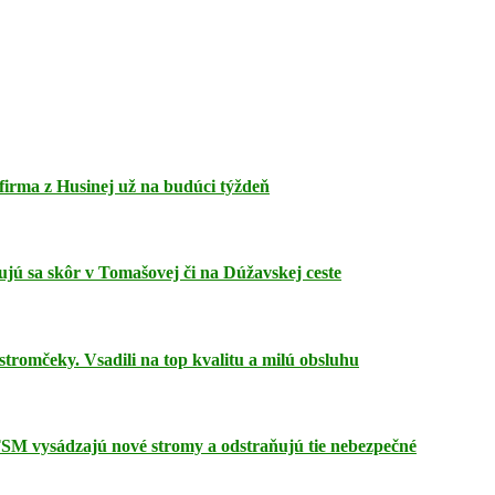
firma z Husinej už na budúci týždeň
ujú sa skôr v Tomašovej či na Dúžavskej ceste
tromčeky. Vsadili na top kvalitu a milú obsluhu
TSM vysádzajú nové stromy a odstraňujú tie nebezpečné