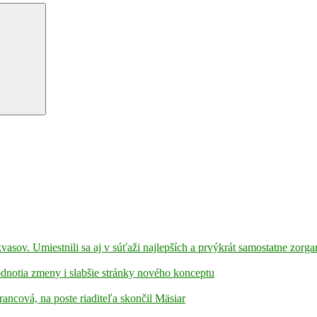
kvasov. Umiestnili sa aj v súťaži najlepších a prvýkrát samostatne zorga
hodnotia zmeny i slabšie stránky nového konceptu
rancová, na poste riaditeľa skončil Mäsiar