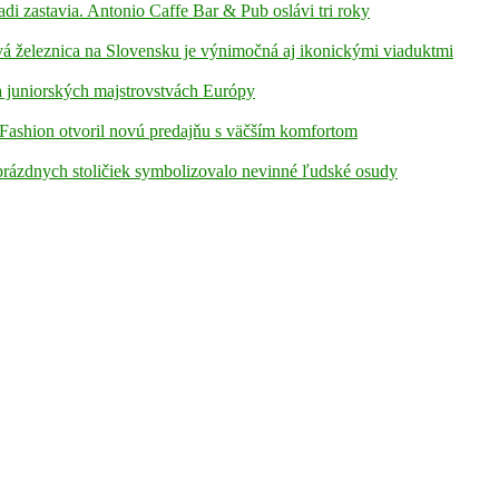
adi zastavia. Antonio Caffe Bar & Pub oslávi tri roky
á železnica na Slovensku je výnimočná aj ikonickými viaduktmi
 juniorských majstrovstvách Európy
Fashion otvoril novú predajňu s väčším komfortom
prázdnych stoličiek symbolizovalo nevinné ľudské osudy