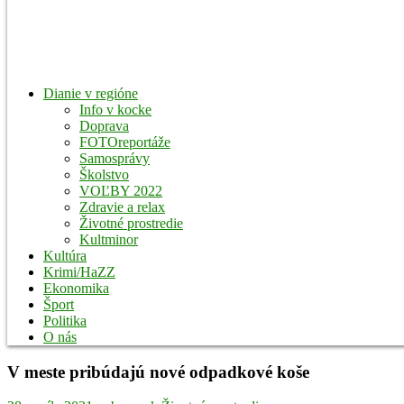
Dianie v regióne
Info v kocke
Doprava
FOTOreportáže
Samosprávy
Školstvo
VOĽBY 2022
Zdravie a relax
Životné prostredie
Kultminor
Kultúra
Krimi/HaZZ
Ekonomika
Šport
Politika
O nás
V meste pribúdajú nové odpadkové koše