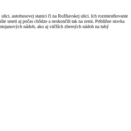
ici, autobusovej stanici či na Rožňavskej ulici. Ich rozmiestňovanie
ie smeti aj počas chôdze a neskončili tak na zemi. Približne stovka
stojanových nádob, ako aj väčších zberných nádob na tuhý