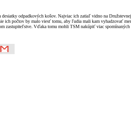
esiatky odpadkových košov. Najviac ich zatiaľ vidno na Družstevnej ul
šenie ich počtov by malo viesť tomu, aby ľudia mali kam vyhadzovať menš
kom zastupiteľstve. Vďaka tomu mohli TSM nakúpiť viac spomínaných 