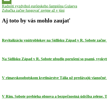
Navigácia
Previous
odpadkové
Radnóti vyzdvihol európskeho šampióna Gulaeva
Post:
Next
koše
Zubačka začne fungovať zrejme až v júni
odpadky
smeti
TSM
v
Post:
článku
Aj toto by vás mohlo zaujať
Revitalizáciu vnútroblokov na Sídlisku Západ v R. Sobote začne 
Na Sídlisku Západ v R. Sobote ubudlo porušení so psami, vyskyt
V rimavskosobotskom kvetinárstve Tália už predávajú vianočné s
V Rim. Sobote prebieha obnova a bezpečnostná údržba zelene. 