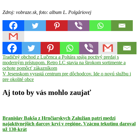
Zdroj: vobraze.sk, foto: album L. Polgáriovej
Navigácia
Previous
hudba
Tradičný obchod z Lučenca a Poltára spája poctivý predaj s
klavír
Lara
Post:
Polgáriová
moderným prístupom. Retro LC stavia na širokom sortimente a
Tanec
TK
v
Sambed
ochote pomôcť zákazníkom
článku
Next
Rožňava
V Jesenskom vyrastá centrum pre dôchodcov. Ide o novú službu i
Tornaľa
Post:
pre okolité obce
Aj toto by vás mohlo zaujať
Branislav Bakša z Hrnčiarskych Zalužian patrí medzi
najaktívnejších darcov krvi v regióne. Vzácnu tekutinu daroval
už 130-krát