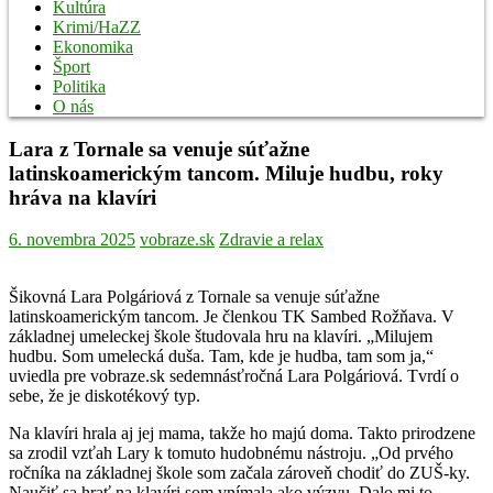
Kultúra
Krimi/HaZZ
Ekonomika
Šport
Politika
O nás
Lara z Tornale sa venuje súťažne
latinskoamerickým tancom. Miluje hudbu, roky
hráva na klavíri
6. novembra 2025
vobraze.sk
Zdravie a relax
Šikovná Lara Polgáriová z Tornale sa venuje súťažne
latinskoamerickým tancom. Je členkou TK Sambed Rožňava. V
základnej umeleckej škole študovala hru na klavíri. „Milujem
hudbu. Som umelecká duša. Tam, kde je hudba, tam som ja,“
uviedla pre vobraze.sk sedemnásťročná Lara Polgáriová. Tvrdí o
sebe, že je diskotékový typ.
Na klavíri hrala aj jej mama, takže ho majú doma. Takto prirodzene
sa zrodil vzťah Lary k tomuto hudobnému nástroju. „Od prvého
ročníka na základnej škole som začala zároveň chodiť do ZUŠ-ky.
Naučiť sa hrať na klavíri som vnímala ako výzvu. Dalo mi to