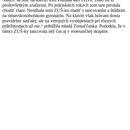
predovšetkým zručnosti. Po jedenástich rokoch som tam prestala
chodiť vlani. Nestíhala som ZUŠ-ku zladiť s tancovaním a štúdiom
na rimavskosobotskom gymnáziu. Na klavíri však hrávam doma
pravidelne naďalej, ale na verejných vystúpeniach pri rôznych
príležitostiach už nie,“ priblížila mladá Tornaľčanka. Podotkla, že v
rámci ZUŠ-ky tancovala istý čas aj v renesančnej skupine.