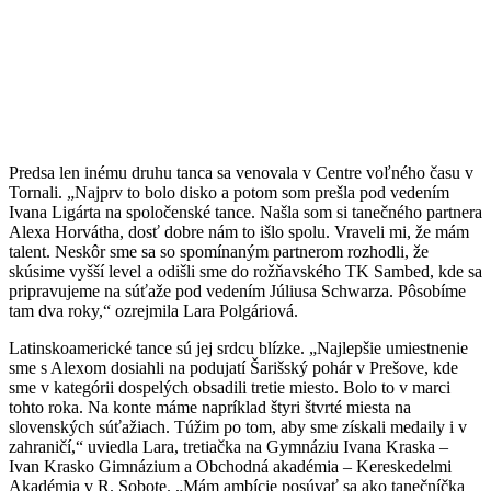
Predsa len inému druhu tanca sa venovala v Centre voľného času v
Tornali. „Najprv to bolo disko a potom som prešla pod vedením
Ivana Ligárta na spoločenské tance. Našla som si tanečného partnera
Alexa Horvátha, dosť dobre nám to išlo spolu. Vraveli mi, že mám
talent. Neskôr sme sa so spomínaným partnerom rozhodli, že
skúsime vyšší level a odišli sme do rožňavského TK Sambed, kde sa
pripravujeme na súťaže pod vedením Júliusa Schwarza. Pôsobíme
tam dva roky,“ ozrejmila Lara Polgáriová.
Latinskoamerické tance sú jej srdcu blízke. „Najlepšie umiestnenie
sme s Alexom dosiahli na podujatí Šarišský pohár v Prešove, kde
sme v kategórii dospelých obsadili tretie miesto. Bolo to v marci
tohto roka. Na konte máme napríklad štyri štvrté miesta na
slovenských súťažiach. Túžim po tom, aby sme získali medaily i v
zahraničí,“ uviedla Lara, tretiačka na Gymnáziu Ivana Kraska –
Ivan Krasko Gimnázium a Obchodná akadémia – Kereskedelmi
Akadémia v R. Sobote. „Mám ambície posúvať sa ako tanečníčka