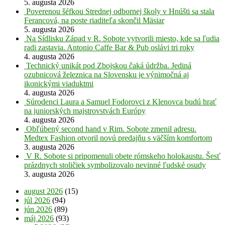
5. augusta 2026
Poverenou šéfkou Strednej odbornej školy v Hnúšti sa stala
Ferancová, na poste riaditeľa skončil Mäsiar
5. augusta 2026
Na Sídlisku Západ v R. Sobote vytvorili miesto, kde sa ľudia
radi zastavia. Antonio Caffe Bar & Pub oslávi tri roky
4. augusta 2026
Technický unikát pod Zbojskou čaká údržba. Jediná
ozubnicová železnica na Slovensku je výnimočná aj
ikonickými viaduktmi
4. augusta 2026
Súrodenci Laura a Samuel Fodorovci z Klenovca budú hrať
na juniorských majstrovstvách Európy
4. augusta 2026
Obľúbený second hand v Rim. Sobote zmenil adresu.
Medtex Fashion otvoril novú predajňu s väčším komfortom
3. augusta 2026
V R. Sobote si pripomenuli obete rómskeho holokaustu. Šesť
prázdnych stoličiek symbolizovalo nevinné ľudské osudy
3. augusta 2026
august 2026
(15)
júl 2026
(94)
jún 2026
(89)
máj 2026
(93)