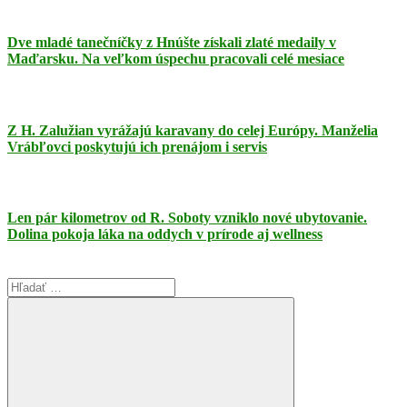
Dve mladé tanečníčky z Hnúšte získali zlaté medaily v
Maďarsku. Na veľkom úspechu pracovali celé mesiace
Z H. Zalužian vyrážajú karavany do celej Európy. Manželia
Vrábľovci poskytujú ich prenájom i servis
Len pár kilometrov od R. Soboty vzniklo nové ubytovanie.
Dolina pokoja láka na oddych v prírode aj wellness
Search
for: