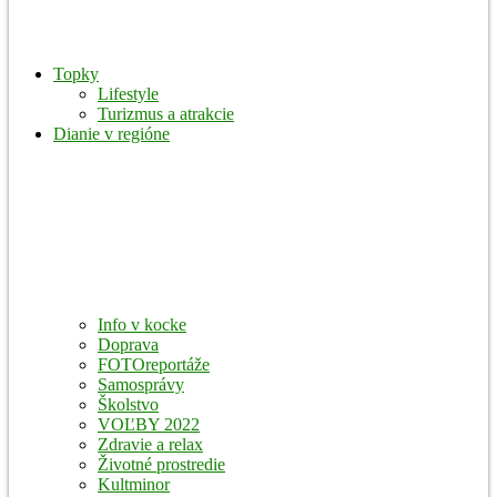
Topky
Lifestyle
Turizmus a atrakcie
Dianie v regióne
Info v kocke
Doprava
FOTOreportáže
Samosprávy
Školstvo
VOĽBY 2022
Zdravie a relax
Životné prostredie
Kultminor