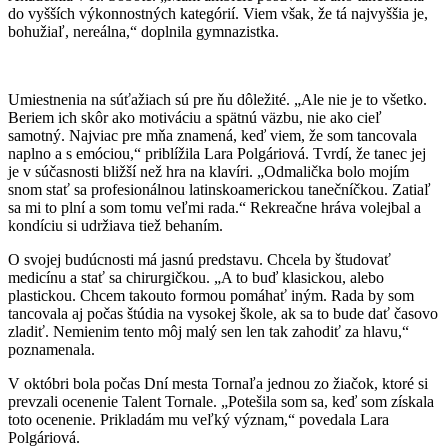
do vyšších výkonnostných kategórií. Viem však, že tá najvyššia je,
bohužiaľ, nereálna,“ doplnila gymnazistka.
Umiestnenia na súťažiach sú pre ňu dôležité. „Ale nie je to všetko.
Beriem ich skôr ako motiváciu a spätnú väzbu, nie ako cieľ
samotný. Najviac pre mňa znamená, keď viem, že som tancovala
naplno a s emóciou,“ priblížila Lara Polgáriová. Tvrdí, že tanec jej
je v súčasnosti bližší než hra na klavíri. „Odmalička bolo mojím
snom stať sa profesionálnou latinskoamerickou tanečníčkou. Zatiaľ
sa mi to plní a som tomu veľmi rada.“ Rekreačne hráva volejbal a
kondíciu si udržiava tiež behaním.
O svojej budúcnosti má jasnú predstavu. Chcela by študovať
medicínu a stať sa chirurgičkou. „A to buď klasickou, alebo
plastickou. Chcem takouto formou pomáhať iným. Rada by som
tancovala aj počas štúdia na vysokej škole, ak sa to bude dať časovo
zladiť. Nemienim tento môj malý sen len tak zahodiť za hlavu,“
poznamenala.
V októbri bola počas Dní mesta Tornaľa jednou zo žiačok, ktoré si
prevzali ocenenie Talent Tornale. „Potešila som sa, keď som získala
toto ocenenie. Prikladám mu veľký význam,“ povedala Lara
Polgáriová.